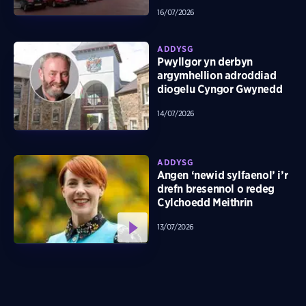
16/07/2026
ADDYSG
Pwyllgor yn derbyn
argymhellion adroddiad
diogelu Cyngor Gwynedd
14/07/2026
ADDYSG
Angen ‘newid sylfaenol’ i’r
drefn bresennol o redeg
Cylchoedd Meithrin
13/07/2026