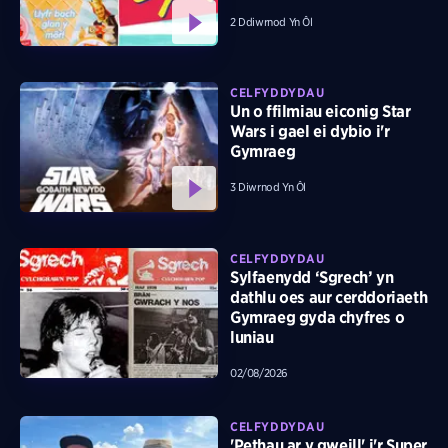
2 Ddiwrnod Yn Ôl
CELFYDDYDAU
Un o ffilmiau eiconig Star
Wars i gael ei dybio i'r
Gymraeg
3 Diwrnod Yn Ôl
CELFYDDYDAU
Sylfaenydd ‘Sgrech’ yn
dathlu oes aur cerddoriaeth
Gymraeg gyda chyfres o
luniau
02/08/2026
CELFYDDYDAU
'Pethau ar y gweill' i'r Super