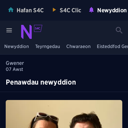
Hafan S4C
S4C Clic
Newyddion
Newyddion
Teyrngedau
Chwaraeon
Eisteddfod Ge
Gwener
07
Awst
Penawdau newyddion