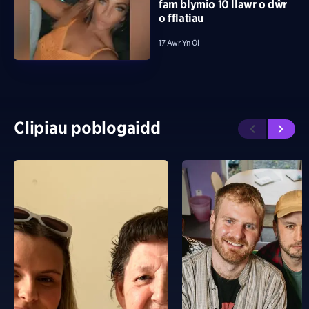
fam blymio 10 llawr o dŵr
o fflatiau
17 Awr Yn Ôl
Clipiau poblogaidd