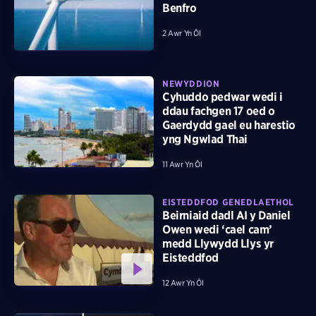
Benfro
2 Awr Yn Ôl
NEWYDDION
Cyhuddo pedwar wedi i
ddau fachgen 17 oed o
Gaerdydd gael eu harestio
yng Ngwlad Thai
11 Awr Yn Ôl
EISTEDDFOD GENEDLAETHOL
Beirniaid dadl AI y Daniel
Owen wedi ‘cael cam’
medd Llywydd Llys yr
Eisteddfod
12 Awr Yn Ôl