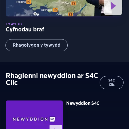
TYWYDD
Cyfnodau braf
Rhagolygon y tywydd
Rhaglenni newyddion ar S4C
S4C
Clic
Clic
Newyddion S4C