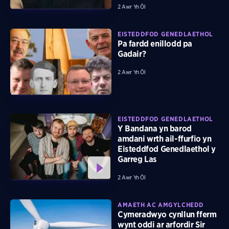
2 Awr Yn Ôl
EISTEDDFOD GENEDLAETHOL
Pa fardd enillodd pa
Gadair?
2 Awr Yn Ôl
EISTEDDFOD GENEDLAETHOL
Y Bandana yn barod
amdani wrth ail-ffurfio yn
Eisteddfod Genedlaethol y
Garreg Las
2 Awr Yn Ôl
AMAETH AC AMGYLCHEDD
Cymeradwyo cynllun fferm
wynt oddi ar arfordir Sir