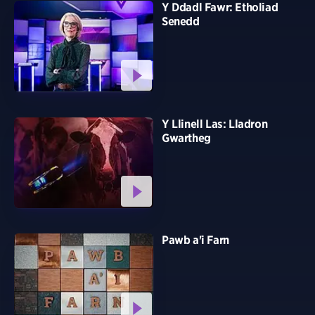
Y Ddadl Fawr: Etholiad
Senedd
Y Llinell Las: Lladron
Gwartheg
Pawb a'i Farn