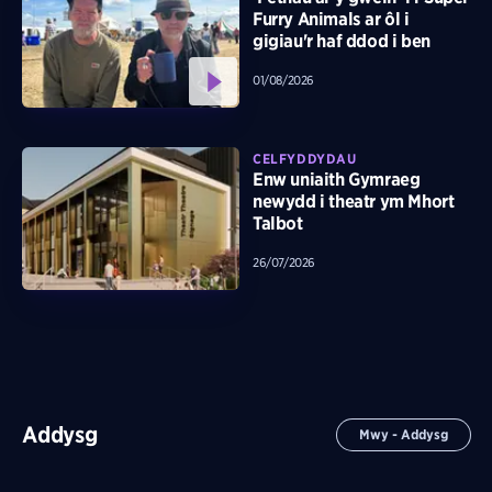
Furry Animals ar ôl i
gigiau'r haf ddod i ben
01/08/2026
CELFYDDYDAU
Enw uniaith Gymraeg
newydd i theatr ym Mhort
Talbot
26/07/2026
Addysg
Mwy - Addysg