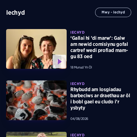
Iechyd
Mwy - Iechyd
IECHYD
‘Gallai hi ’di marw’: Galw
am newid comisiynu gofal
cartref wedi profiad mam-
gu 83 oed
18 Munud Yn Ôl
IECHYD
Rhybudd am losgiadau
barbeciws ar draethau ar ôl
i bobl gael eu cludo i’r
ysbyty
04/08/2026
IECHYD