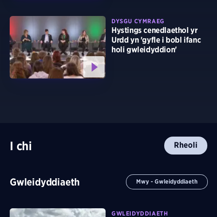
DYSGU CYMRAEG
Hystings cenedlaethol yr
Urdd yn 'gyfle i bobl ifanc
holi gwleidyddion'
I chi
Rheoli
Gwleidyddiaeth
Mwy - Gwleidyddiaeth
GWLEIDYDDIAETH