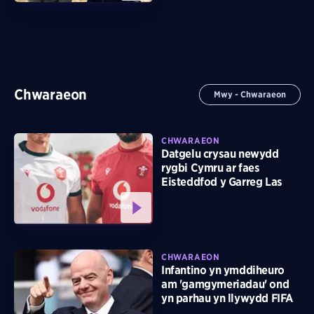
Chwaraeon
Mwy - Chwaraeon
CHWARAEON
Datgelu crysau newydd
rygbi Cymru ar faes
Eisteddfod y Garreg Las
CHWARAEON
Infantino yn ymddiheuro
am 'gamgymeriadau' ond
yn parhau yn llywydd FIFA