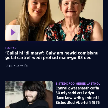
IECHYD
‘Gallai hi ’di marw’: Galw am newid comisiynu
gofal cartref wedi profiad mam-gu 83 oed
18 Munud Yn Ôl
EISTEDDFOD GENEDLAETHOL
Cynnal gwasanaeth coffa
50 mlynedd ers i ddyn
ifanc farw wrth gerdded i
Eisteddfod Aberteifi 1976