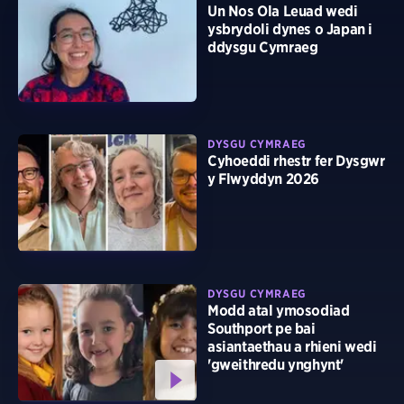
Un Nos Ola Leuad wedi
ysbrydoli dynes o Japan i
ddysgu Cymraeg
DYSGU CYMRAEG
Cyhoeddi rhestr fer Dysgwr
y Flwyddyn 2026
DYSGU CYMRAEG
Modd atal ymosodiad
Southport pe bai
asiantaethau a rhieni wedi
'gweithredu ynghynt'