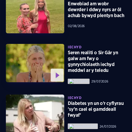
Enwebiad am wobr
dewrder i ddwy nyrs ar ôl
achub bywyd plentyn bach
02/08/2026
IECHYD
Seren realiti o Sir Gâr yn
galw am fwy o
gynrychiolaeth iechyd
meddwl ar y teledu
29/07/2026
IECHYD
Diabetes yn un o'r cyflyrau
'sy’n cael ei gamddeall
fwyaf'
24/07/2026