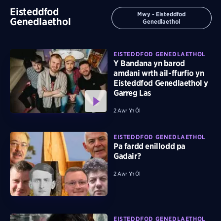
Eisteddfod
Mwy - Eisteddfod
Genedlaethol
Genedlaethol
EISTEDDFOD GENEDLAETHOL
Y Bandana yn barod
amdani wrth ail-ffurfio yn
Eisteddfod Genedlaethol y
Garreg Las
2 Awr Yn Ôl
EISTEDDFOD GENEDLAETHOL
Pa fardd enillodd pa
Gadair?
2 Awr Yn Ôl
EISTEDDFOD GENEDLAETHOL