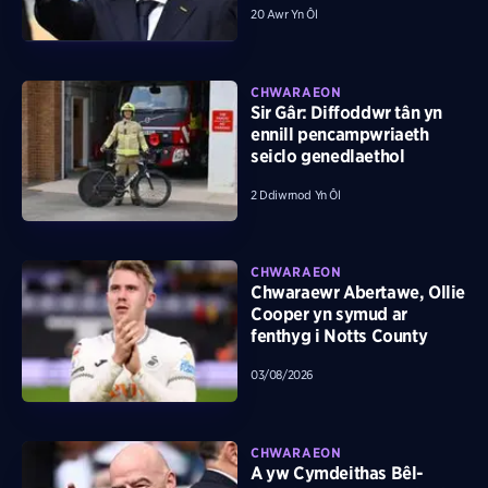
20 Awr Yn Ôl
CHWARAEON
Sir Gâr: Diffoddwr tân yn
ennill pencampwriaeth
seiclo genedlaethol
2 Ddiwrnod Yn Ôl
CHWARAEON
Chwaraewr Abertawe, Ollie
Cooper yn symud ar
fenthyg i Notts County
03/08/2026
CHWARAEON
A yw Cymdeithas Bêl-