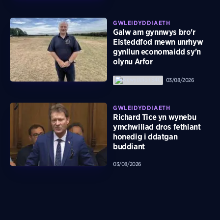
GWLEIDYDDIAETH
Galw am gynnwys bro'r
Eisteddfod mewn unrhyw
gynllun economaidd sy'n
olynu Arfor
03/08/2026
GWLEIDYDDIAETH
Richard Tice yn wynebu
ymchwiliad dros fethiant
honedig i ddatgan
buddiant
03/08/2026