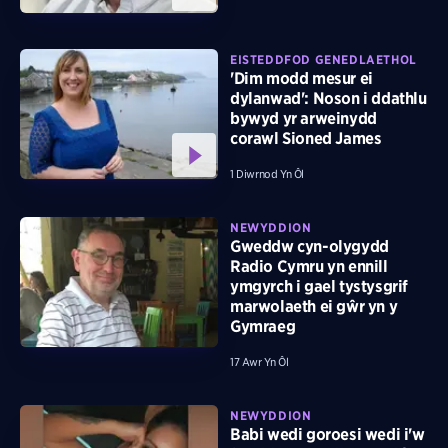
EISTEDDFOD GENEDLAETHOL
'Dim modd mesur ei
dylanwad': Noson i ddathlu
bywyd yr arweinydd
corawl Sioned James
1 Diwrnod Yn Ôl
NEWYDDION
Gweddw cyn-olygydd
Radio Cymru yn ennill
ymgyrch i gael tystysgrif
marwolaeth ei gŵr yn y
Gymraeg
17 Awr Yn Ôl
NEWYDDION
Babi wedi goroesi wedi i'w