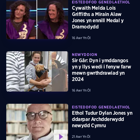
EISTEDDFOD GENEDLAETHOL
Cywaith Melda Lois
Griffiths a Mirain Alaw
Jones yn ennill Medal y
Dramodydd
16 Awr Yn Ôl
NEWYDDION
Sir Gâr: Dyn i ymddangos
yn y llys wedi i fenyw farw
mewn gwrthdrawiad yn
2024
16 Awr Yn Ôl
EISTEDDFOD GENEDLAETHOL
Ethol Tudur Dylan Jones yn
ddarpar Archdderwydd
newydd Cymru
21 Awr Yn Ôl