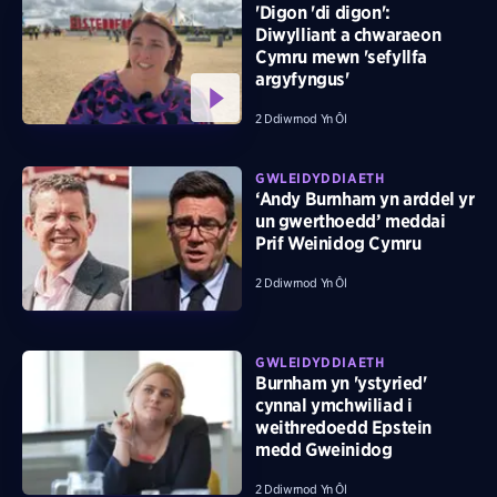
'Digon 'di digon':
Diwylliant a chwaraeon
Cymru mewn 'sefyllfa
argyfyngus'
2 Ddiwrnod Yn Ôl
GWLEIDYDDIAETH
‘Andy Burnham yn arddel yr
un gwerthoedd’ meddai
Prif Weinidog Cymru
2 Ddiwrnod Yn Ôl
GWLEIDYDDIAETH
Burnham yn 'ystyried'
cynnal ymchwiliad i
weithredoedd Epstein
medd Gweinidog
2 Ddiwrnod Yn Ôl