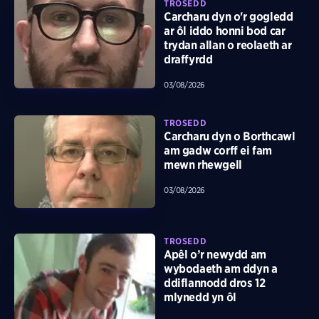
TROSEDD
Carcharu dyn o'r gogledd
ar ôl iddo honni bod car
trydan allan o reolaeth ar
draffyrdd
03/08/2026
TROSEDD
Carcharu dyn o Borthcawl
am gadw corff ei fam
mewn rhewgell
03/08/2026
TROSEDD
Apêl o’r newydd am
wybodaeth am ddyn a
ddiflannodd dros 12
mlynedd yn ôl