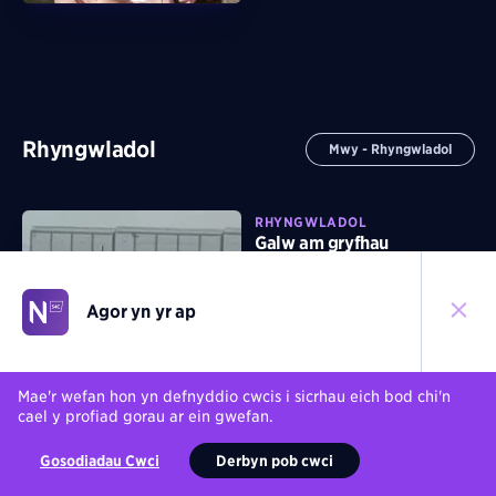
Rhyngwladol
Mwy - Rhyngwladol
RHYNGWLADOL
Galw am gryfhau
diogelwch ffiniau ar ôl
mewnfudo torfol i Ceuta
Agor yn yr ap
04/08/2026
Mae'r wefan hon yn defnyddio cwcis i sicrhau eich bod chi'n
RHYNGWLADOL
cael y profiad gorau ar ein gwefan.
Trump wedi canslo
ymosodiadau ar Iran ar yr
Gosodiadau Cwci
Derbyn pob cwci
amod bod modd creu
cytundeb 'yn gyflym'