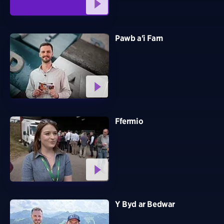
Pawb a'i Farn
Ffermio
Y Byd ar Bedwar