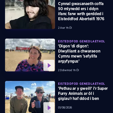
Cynnal gwasanaeth coffa
50 mlynedd ers i ddyn
ifanc farw wrth gerdded i
Eisteddfod Aberteifi 1976
2 Awr Yn Ôl
EISTEDDFOD GENEDLAETHOL
'Digon 'di digon':
Diwylliant a chwaraeon
Cymru mewn 'sefyllfa
argyfyngus'
2 Ddiwrnod Yn Ôl
EISTEDDFOD GENEDLAETHOL
'Pethau ar y gweill' i'r Super
Furry Animals ar ôl i
gigiau'r haf ddod i ben
01/08/2026