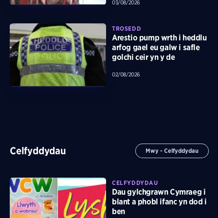
03/08/2026
TROSEDD
Arestio pump wrth i heddlu
arfog gael eu galw i safle
golchi ceir yn y de
02/08/2026
Celfyddydau
Mwy - Celfyddydau
CELFYDDYDAU
Dau gylchgrawn Cymraeg i
blant a phobl ifanc yn dod i
ben