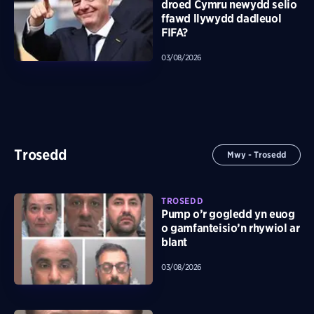
droed Cymru newydd selio
ffawd llywydd dadleuol
FIFA?
03/08/2026
Trosedd
Mwy - Trosedd
TROSEDD
Pump o’r gogledd yn euog
o gamfanteisio’n rhywiol ar
blant
03/08/2026