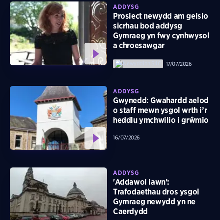
ADDYSG
Prosiect newydd am geisio
sicrhau bod addysg
Gymraeg yn fwy cynhwysol
a chroesawgar
17/07/2026
ADDYSG
Gwynedd: Gwahardd aelod
o staff mewn ysgol wrth i’r
heddlu ymchwilio i grŵmio
16/07/2026
ADDYSG
'Addawol iawn':
Trafodaethau dros ysgol
Gymraeg newydd yn ne
Caerdydd