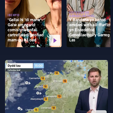
EISTEDDFOD
IECHYD
GENEDLAETHOL
‘Gallai hi ’di marw’:
Y Bandana yn barod
Galw am newid
amdani wrth ail-ffurfio
comisiynu gofal
yn Eisteddfod
cartref wedi profiad
Genedlaethol y Garreg
mam-gu 83 oed
Las