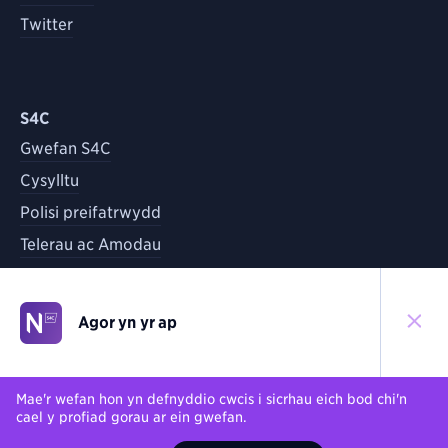
Twitter
S4C
Gwefan S4C
Cysylltu
Polisi preifatrwydd
Telerau ac Amodau
Agor yn yr ap
©
2026
S4C
Yn ôl i'r brig
Mae'r wefan hon yn defnyddio cwcis i sicrhau eich bod chi'n
cael y profiad gorau ar ein gwefan.