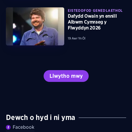
EISTEDDFOD GENEDLAETHOL
Dafydd Owain yn ennill
Albwm Cymraeg y
Flwyddyn 2026
19 Awr Yn Ôl
Llwytho mwy
Dewch o hyd i ni yma
Facebook