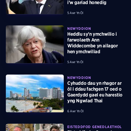
i'w gariad honedig
5 Awr Yn Ôl
NEWYDDION
Heddlu sy'n ymchwilio i
farwolaeth Ann
Widdecombe yn ailagor
hen ymchwiliad
5 Awr Yn Ôl
NEWYDDION
Cyhuddo dau yn rhagor ar
ôl i ddau fachgen 17 oed o
Gaerdydd gael eu harestio
yng Ngwlad Thai
6 Awr Yn Ôl
EISTEDDFOD GENEDLAETHOL