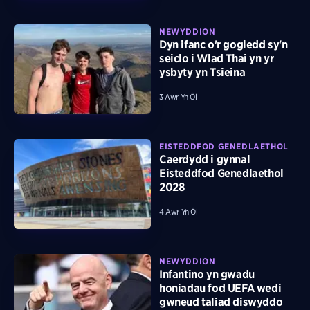
NEWYDDION
Dyn ifanc o'r gogledd sy'n
seiclo i Wlad Thai yn yr
ysbyty yn Tsieina
3 Awr Yn Ôl
EISTEDDFOD GENEDLAETHOL
Caerdydd i gynnal
Eisteddfod Genedlaethol
2028
4 Awr Yn Ôl
NEWYDDION
Infantino yn gwadu
honiadau fod UEFA wedi
gwneud taliad diswyddo