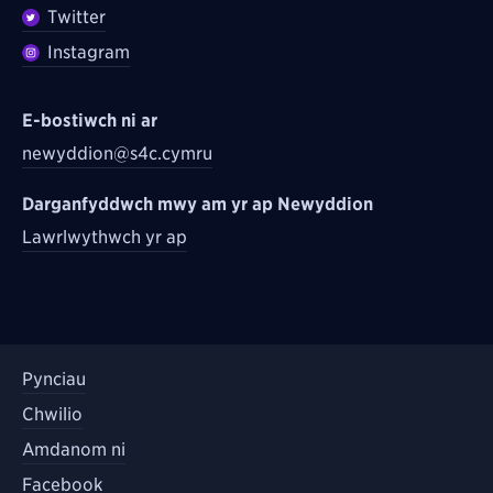
Twitter
Instagram
E-bostiwch ni ar
newyddion@s4c.cymru
Darganfyddwch mwy am yr ap Newyddion
Lawrlwythwch yr ap
Pynciau
Chwilio
Amdanom ni
Facebook