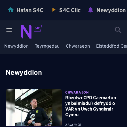
Hafan S4C
S4C Clic
Newyddion
Newyddion
Teyrngedau
Chwaraeon
Eisteddfod Ge
Newyddion
CHWARAEON
Rheolwr CPD Caernarfon
yn beirniadu'r defnydd o
VAR yn Uwch Gynghrair
Cymru
2 Awr Yn Ôl