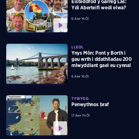
Eisteddfod y Garreg Las:
Ydi Aberteifi wedi elwa?
6 Awr Yn Ôl
LLEOL
Ynys Môn: Pont y Borth i
gau wrth i ddathliadau 200
mlwyddiant gael eu cynnal
6 Awr Yn Ôl
TYWYDD
Penwythnos braf
17 Awr Yn Ôl