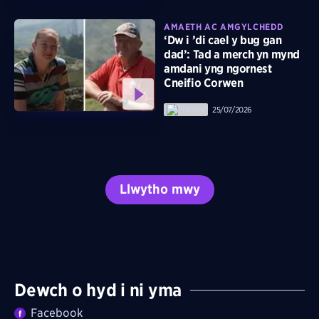
AMAETH AC AMGYLCHEDD
‘Dw i ’di cael y bug gan
dad’: Tad a merch yn mynd
amdani yng ngornest
Cneifio Corwen
25/07/2026
Llwytho mwy
Dewch o hyd i ni yma
Facebook