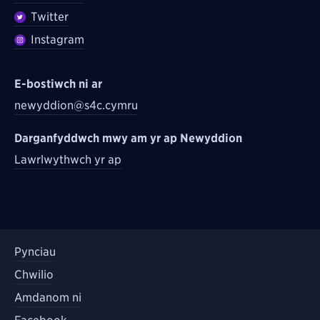
Twitter
Instagram
E-bostiwch ni ar
newyddion@s4c.cymru
Darganfyddwch mwy am yr ap Newyddion
Lawrlwythwch yr ap
Pynciau
Chwilio
Amdanom ni