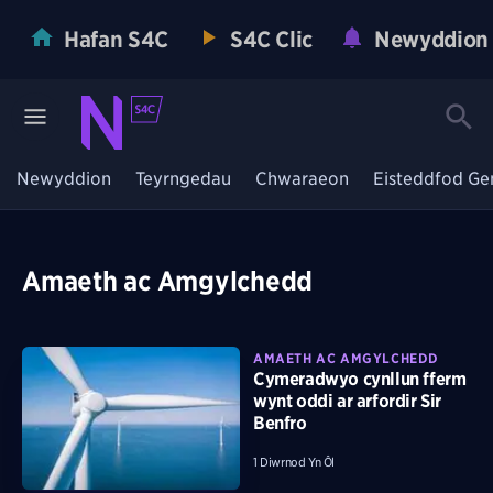
Hafan S4C
S4C Clic
Newyddion
Newyddion
Teyrngedau
Chwaraeon
Eisteddfod Ge
Amaeth ac Amgylchedd
AMAETH AC AMGYLCHEDD
Cymeradwyo cynllun fferm
wynt oddi ar arfordir Sir
Benfro
1 Diwrnod Yn Ôl