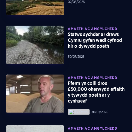
02/08/2026
AMAETH AC AMGYLCHEDD
Statws sychder ar draws
Cymru gyfan wedi cyfnod
hir o dywydd poeth
30/07/2026
AMAETH AC AMGYLCHEDD
Fferm yn colli dros
£50,000 oherwydd effaith
y tywydd poeth ar y
cynhaeaf
30/07/2026
AMAETH AC AMGYLCHEDD