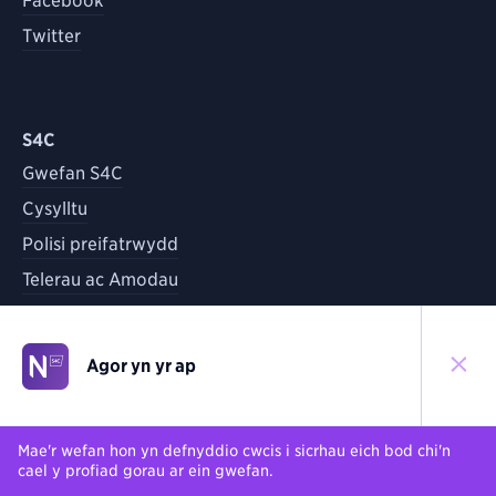
Facebook
Twitter
S4C
Gwefan S4C
Cysylltu
Polisi preifatrwydd
Telerau ac Amodau
Agor yn yr ap
©
2026
S4C
Yn ôl i'r brig
Mae'r wefan hon yn defnyddio cwcis i sicrhau eich bod chi'n
cael y profiad gorau ar ein gwefan.