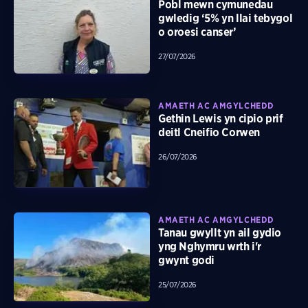
Pobl mewn cymunedau
gwledig ‘5% yn llai tebygol
o oroesi canser’
27/07/2026
AMAETH AC AMGYLCHEDD
Gethin Lewis yn cipio prif
deitl Cneifio Corwen
26/07/2026
AMAETH AC AMGYLCHEDD
Tanau gwyllt yn ail gydio
yng Nghymru wrth i'r
gwynt godi
25/07/2026