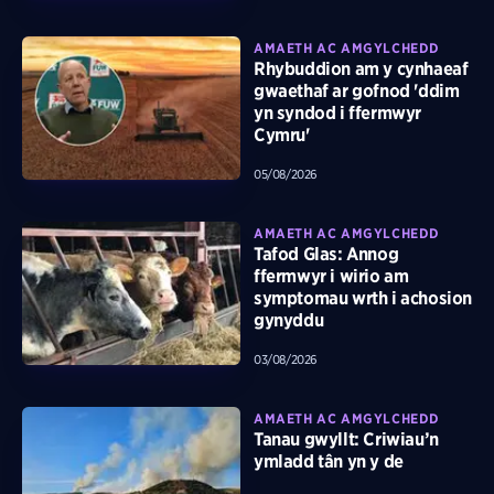
AMAETH AC AMGYLCHEDD
Rhybuddion am y cynhaeaf
gwaethaf ar gofnod 'ddim
yn syndod i ffermwyr
Cymru'
05/08/2026
AMAETH AC AMGYLCHEDD
Tafod Glas: Annog
ffermwyr i wirio am
symptomau wrth i achosion
gynyddu
03/08/2026
AMAETH AC AMGYLCHEDD
Tanau gwyllt: Criwiau’n
ymladd tân yn y de