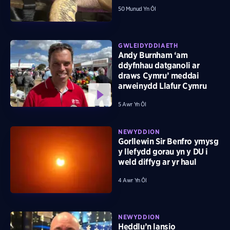
50 Munud Yn Ôl
GWLEIDYDDIAETH
Andy Burnham ‘am
ddyfnhau datganoli ar
draws Cymru’ meddai
arweinydd Llafur Cymru
5 Awr Yn Ôl
NEWYDDION
Gorllewin Sir Benfro ymysg
y llefydd gorau yn y DU i
weld diffyg ar yr haul
4 Awr Yn Ôl
NEWYDDION
Heddlu’n lansio