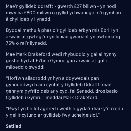
Mae’r gyllideb ddrafft - gwerth £27 biliwn - yn nodi
mwy na £800 miliwn o gyllid ychwanegol o'i gymharu
â chyllideb y llynedd.
Byddai methu â phasio'r gyllideb erbyn mis Ebrill yn
arwain at gwtogi'r cynlluniau gwariant yn awtomatig i
75% o rai'r llynedd.
Mae Mark Drakeford wedi rhybuddio y gallai hynny
gostio hyd at £7bn i Gymru, gan arwain at golli
miloedd o swyddi.
“Hoffwn ailadrodd yr hyn a ddywedais pan
gyhoeddwyd cam cyntaf y Gyllideb Ddrafft: mae
gennym gyfrifoldeb ar y cyd, fel Senedd, dros basio
Cyllideb i Gymru,” meddai Mark Drakeford.
“Rwyf yn hollol agored i weithio gyda'r rhai sy'n credu
y gellir cytuno ar gyllideb fwy uchelgeisiol.”
Setliad