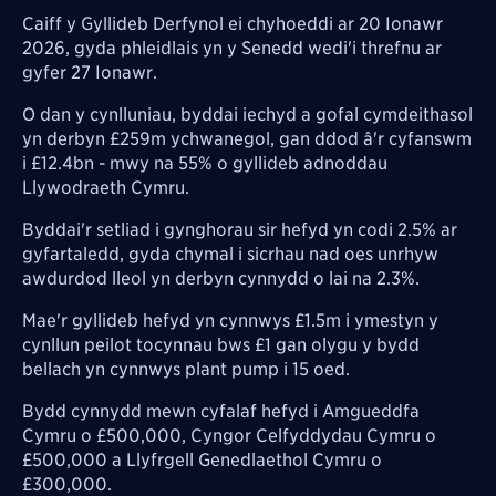
Caiff y Gyllideb Derfynol ei chyhoeddi ar 20 Ionawr
2026, gyda phleidlais yn y Senedd wedi'i threfnu ar
gyfer 27 Ionawr.
O dan y cynlluniau, byddai iechyd a gofal cymdeithasol
yn derbyn £259m ychwanegol, gan ddod â'r cyfanswm
i £12.4bn - mwy na 55% o gyllideb adnoddau
Llywodraeth Cymru.
Byddai'r setliad i gynghorau sir hefyd yn codi 2.5% ar
gyfartaledd, gyda chymal i sicrhau nad oes unrhyw
awdurdod lleol yn derbyn cynnydd o lai na 2.3%.
Mae'r gyllideb hefyd yn cynnwys £1.5m i ymestyn y
cynllun peilot tocynnau bws £1 gan olygu y bydd
bellach yn cynnwys plant pump i 15 oed.
Bydd cynnydd mewn cyfalaf hefyd i Amgueddfa
Cymru o £500,000, Cyngor Celfyddydau Cymru o
£500,000 a Llyfrgell Genedlaethol Cymru o
£300,000.