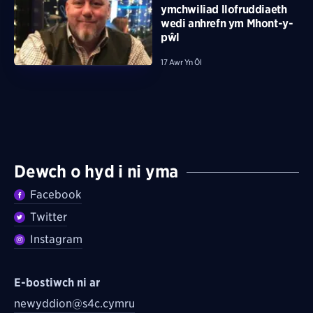
ymchwiliad llofruddiaeth
wedi anhrefn ym Mhont-y-
pŵl
17 Awr Yn Ôl
Dewch o hyd i ni yma
Facebook
Twitter
Instagram
E-bostiwch ni ar
newyddion@s4c.cymru