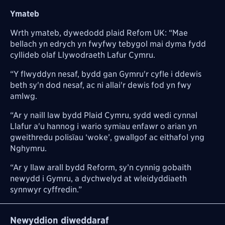
Ymateb
Wrth ymateb, dywedodd plaid Refom UK: “Mae
bellach yn edrych yn fwyfwy tebygol mai dyma fydd
cyllideb olaf Llywodraeth Lafur Cymru.
“Y flwyddyn nesaf, bydd gan Gymru'r cyfle i ddewis
beth sy'n dod nesaf, ac ni allai'r dewis fod yn fwy
amlwg.
“Ar y naill law bydd Plaid Cymru, sydd wedi cynnal
Llafur a'u hannog i wario symiau enfawr o arian yn
gweithredu polisïau ‘woke’, gwallgof ac eithafol yng
Nghymru.
“Ar y llaw arall bydd Reform, sy’n cynnig gobaith
newydd i Gymru, a dychwelyd at wleidyddiaeth
synnwyr cyffredin.”
Newyddion diweddaraf