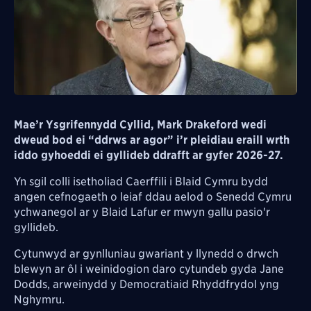
Mae’r Ysgrifennydd Cyllid, Mark Drakeford wedi
dweud bod ei “ddrws
ar agor” i’r pleidiau eraill wrth
iddo gyhoeddi ei gyllideb ddrafft ar gyfer 2026-27.
Yn sgil colli isetholiad Caerffili i Blaid Cymru bydd
angen cefnogaeth o leiaf ddau aelod o Senedd Cymru
ychwanegol ar y Blaid Lafur er mwyn gallu pasio'r
gyllideb.
Cytunwyd ar gynlluniau gwariant y llynedd o drwch
blewyn ar ôl i weinidogion daro cytundeb gyda Jane
Dodds, arweinydd y Democratiaid Rhyddfrydol yng
Nghymru.