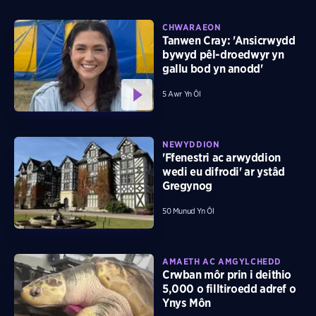
CHWARAEON
Tanwen Cray: 'Ansicrwydd
bywyd pêl-droedwyr yn
gallu bod yn anodd'
5 Awr Yn Ôl
NEWYDDION
'Ffenestri ac arwyddion
wedi eu difrodi' ar ystâd
Gregynog
50 Munud Yn Ôl
AMAETH AC AMGYLCHEDD
Crwban môr prin i deithio
5,000 o filltiroedd adref o
Ynys Môn