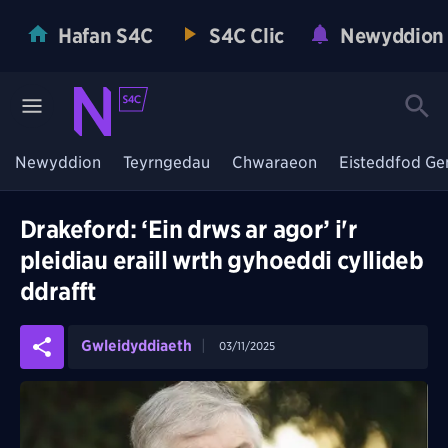
Hafan S4C
S4C Clic
Newyddion
Newyddion
Teyrngedau
Chwaraeon
Eisteddfod Ge
Drakeford: ‘Ein drws ar agor’ i'r
pleidiau eraill wrth gyhoeddi cyllideb
ddrafft
Gwleidyddiaeth
03/11/2025