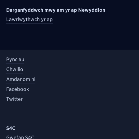
Darganfyddwch mwy am yr ap Newyddion
Lawrlwythwch yr ap
Pynciau
Chwilio
Amdanom ni
Facebook
Twitter
S4C
Gwefan S4C