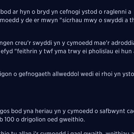
d ar hyn o bryd yn cefnogi ystod o raglenni a
oedd y de er mwyn "sicrhau mwy o swyddi a th
 angen creu'r swyddi yn y cymoedd mae'r adroddi
yd "feithrin y twf yma trwy ei pholisïau ei hun 
gon o gefnogaeth allweddol wedi ei rhoi yn ysto
gos bod yna heriau yn y cymoedd o safbwynt cae
 100 o drigolion oed gweithio.
thio tu allan i'r cymoedd i gael gwaith, weithiau