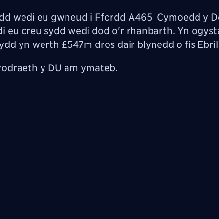
ydd wedi eu gwneud i Ffordd A465 Cymoedd y D
 eu creu sydd wedi dod o'r rhanbarth. Yn ogyst
ydd yn werth £547m dros dair blynedd o fis Ebril
ywodraeth y DU am ymateb.