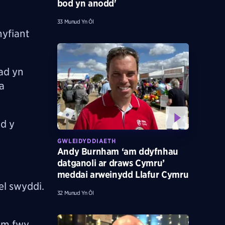
bod yn anodd'
33 Munud Yn Ôl
yfiant
ad yn
a
d y
GWLEIDYDDIAETH
Andy Burnham ‘am ddyfnhau
datganoli ar draws Cymru’
meddai arweinydd Llafur Cymru
l swyddi.
32 Munud Yn Ôl
 am fwy