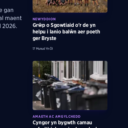
e gan
al maent
NEWYDDION
Grŵp o Sgowtiaid o'r de yn
l 2026.
helpu i lanio balŵn aer poeth
ger Bryste
17 Munud Yn Ôl
AMAETH AC AMGYLCHEDD
Cyngor yn bygwth camau