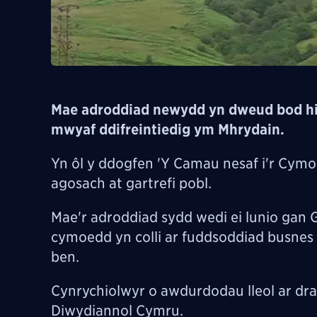
Mae adroddiad newydd yn dweud bod hi'
mwyaf ddifreintiedig ym Mhrydain.
Yn ôl y ddogfen 'Y Camau nesaf i'r Cym
agosach at gartrefi pobl.
Mae'r adroddiad sydd wedi ei lunio ga
cymoedd yn colli ar fuddsoddiad busnes 
ben.
Cynrychiolwyr o awdurdodau lleol ar d
Diwydiannol Cymru.