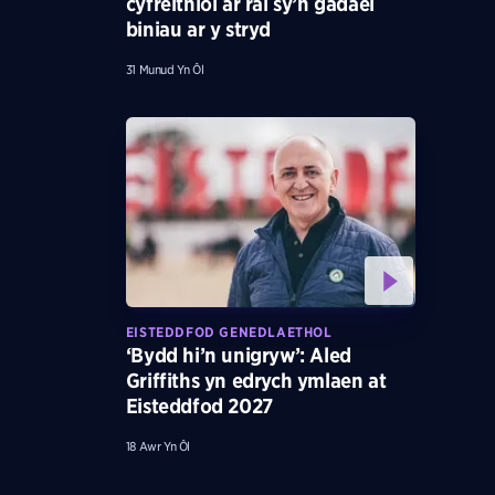
cyfreithiol ar rai sy’n gadael
biniau ar y stryd
31 Munud Yn Ôl
EISTEDDFOD GENEDLAETHOL
‘Bydd hi’n unigryw’: Aled
Griffiths yn edrych ymlaen at
Eisteddfod 2027
18 Awr Yn Ôl