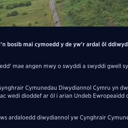
n bosib mai cymoedd y de yw'r ardal ôl ddiwyd
oedd' mae angen mwy o swyddi a swyddi gwell s
n Gynghrair Cymunedau Diwydiannol Cymru yn d
ac wedi dioddef ar ôl i arian Undeb Ewropeaidd 
raws ardaloedd diwydiannol yw Cynghrair Cymun