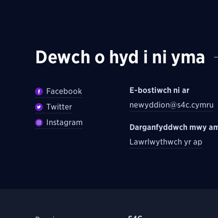
Dewch o hyd i ni yma
E-bostiwch ni ar
Facebook
newyddion@s4c.cymru
Twitter
Instagram
Darganfyddwch mwy am
Lawrlwythwch yr ap