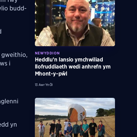
wlio budd-
d
NEWYDDION
 gweithio,
Heddlu’n lansio ymchwiliad
ws i
llofruddiaeth wedi anhrefn ym
Mhont-y-pŵl
13 Awr Yn Ôl
glenni
edd yn