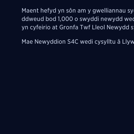
Maent hefyd yn sôn am y gwelliannau s
ddweud bod 1,000 o swyddi newydd wedi
yn cyfeirio at Gronfa Twf Lleol Newydd s
Mae Newyddion S4C wedi cysylltu â Ll