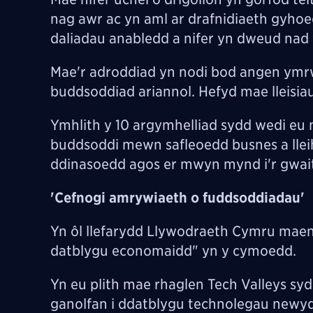
nag awr ac yn aml ar drafnidiaeth gyhoe
daliadau anabledd a nifer yn dweud nad
Mae'r adroddiad yn nodi bod angen ymr
buddsoddiad ariannol. Hefyd mae lleisia
Ymhlith y 10 argymhelliad sydd wedi eu 
buddsoddi mewn safleoedd busnes a lleih
ddinasoedd agos er mwyn mynd i'r gwai
'Cefnogi amrywiaeth o fuddsoddiadau'
Yn ôl llefarydd Llywodraeth Cymru maen
datblygu economaidd" yn y cymoedd.
Yn eu plith mae rhaglen Tech Valleys s
ganolfan i ddatblygu technolegau newy