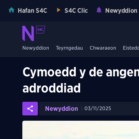
Hafan S4C
S4C Clic
Newyddion
Newyddion
Teyrngedau
Chwaraeon
Eisted
Cymoedd y de angen 
adroddiad
Newyddion
03/11/2025