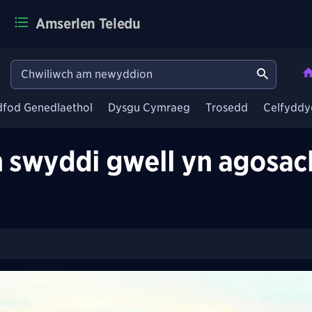
Amserlen Teledu
dfod Genedlaethol
Dysgu Cymraeg
Trosedd
Celfyddy
swyddi gwell yn agosac