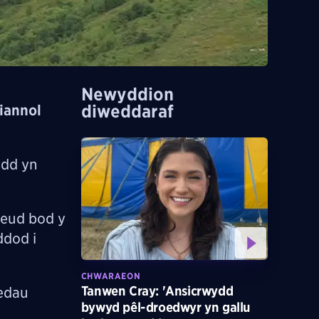
Newyddion
diweddaraf
iannol
ydd yn
weud bod y
ddod i
CHWARAEON
Tanwen Cray: 'Ansicrwydd
edau
bywyd pêl-droedwyr yn gallu