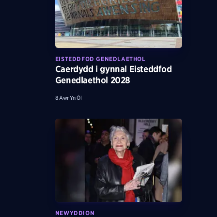
EISTEDDFOD GENEDLAETHOL
Caerdydd i gynnal Eisteddfod
Genedlaethol 2028
8 Awr Yn Ôl
NEWYDDION