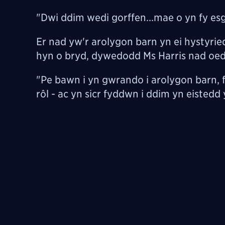
"Dwi ddim wedi gorffen...mae o yn fy es
Er nad yw'r arolygon barn yn ei hystyried 
hyn o bryd, dywedodd Ms Harris nad oedd
"Pe bawn i yn gwrando i arolygon barn, fy
rôl - ac yn sicr fyddwn i ddim yn eistedd