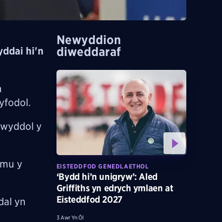
Newyddion
diweddaraf
ddai hi'n
n
yfodol.
ywyddol y
ymu y
EISTEDDFOD GENEDLAETHOL
‘Bydd hi’n unigryw’: Aled
Griffiths yn edrych ymlaen at
Eisteddfod 2027
dal yn
3 Awr Yn Ôl