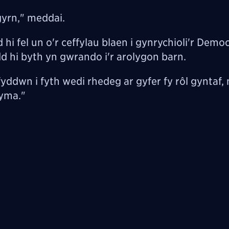
gyrn," meddai.
hi fel un o'r ceffylau blaen i gynrychioli'r Democ
 hi byth yn gwrando i'r arolygon barn.
ddwn i fyth wedi rhedeg ar gyfer fy rôl gyntaf, n
 yma."