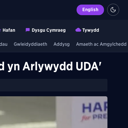
English
Hafan
Dysgu Cymraeg
Tywydd
dau
Gwleidyddiaeth
Addysg
Amaeth ac Amgylchedd
fod yn Arlywydd UDA'