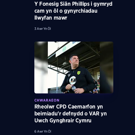
Y Fonesig Siân Phillips i gymryd
cam yn ôl o gynyrchiadau
llwyfan mawr
3 Awr Yn Ôl
CHWARAEON
Rheolwr CPD Caernarfon yn
beirniadu'r defnydd o VAR yn
Uwch Gynghrair Cymru
6 Awr Yn Ôl