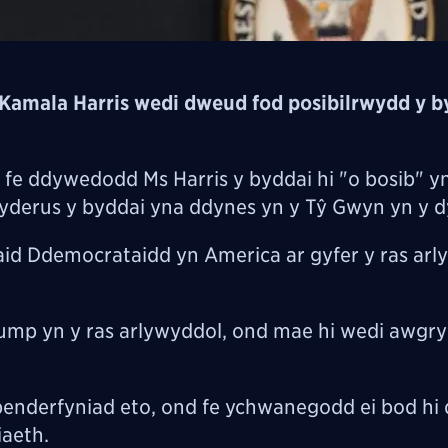
Kamala Harris wedi dweud fod posibilrwydd y by
 fe ddywedodd Ms Harris y byddai hi "o bosib" y
hyderus y byddai yna ddynes yn y Tŷ Gwyn yn y d
aid Ddemocrataidd yn America ar gyfer y ras arl
rump yn y ras arlywyddol, ond mae hi wedi awgr
enderfyniad eto, ond fe ychwanegodd ei bod hi 
aeth.