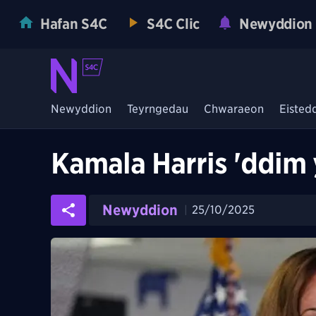
Hafan S4C
S4C Clic
Newyddion
Newyddion
Teyrngedau
Chwaraeon
Eisted
Kamala Harris 'ddim 
Newyddion
25/10/2025