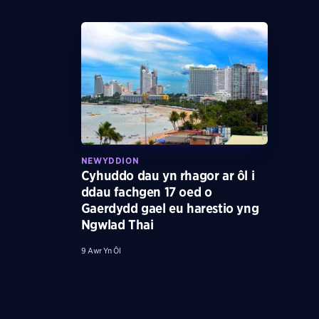
NEWYDDION
Cyhuddo dau yn rhagor ar ôl i
ddau fachgen 17 oed o
Gaerdydd gael eu harestio yng
Ngwlad Thai
9 Awr Yn Ôl