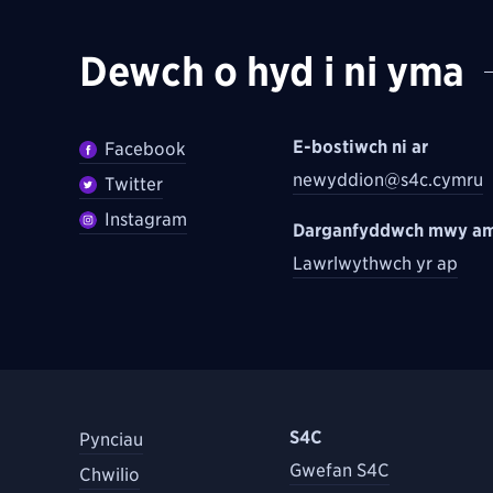
Dewch o hyd i ni yma
E-bostiwch ni ar
Facebook
newyddion@s4c.cymru
Twitter
Instagram
Darganfyddwch mwy am
Lawrlwythwch yr ap
S4C
Pynciau
Gwefan S4C
Chwilio