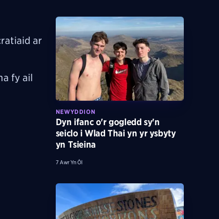
ratiaid ar
a fy ail
NEWYDDION
Dyn ifanc o'r gogledd sy'n
seiclo i Wlad Thai yn yr ysbyty
yn Tsieina
7 Awr Yn Ôl