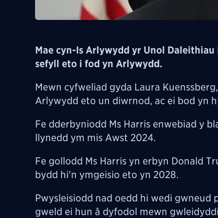
Mae cyn-Is Arlywydd yr Unol
Daleithiau
sefyll eto i fod yn Arlywydd.
Mewn cyfweliad gyda
Laura Kuenssberg,
Arlywydd eto un diwrnod, ac ei bod yn 
Fe dderbyniodd
Ms Harris enwebiad y bl
llynedd ym mis Awst 2024.
Fe gollodd Ms Harris yn erbyn Donald T
bydd hi'n ymgeisio eto yn 2028.
Pwysleisiodd nad oedd hi wedi gwneud p
gweld ei hun â dyfodol mewn gwleidyddi