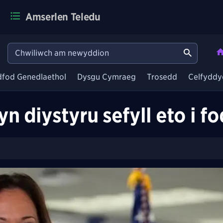
Amserlen Teledu
dfod Genedlaethol
Dysgu Cymraeg
Trosedd
Celfyddy
yn diystyru sefyll eto i 