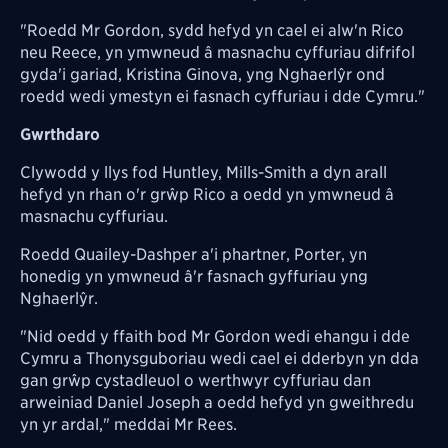
"Roedd Mr Gordon, sydd hefyd yn cael ei alw'n Rico
neu Reece, yn ymwneud â masnachu cyffuriau difrifol
gyda'i gariad, Kristina Ginova, yng Nghaerlŷr ond
roedd wedi ymestyn ei fasnach cyffuriau i dde Cymru."
Gwrthdaro
Clywodd y llys fod Huntley, Mills-Smith a dyn arall
hefyd yn rhan o'r grŵp Rico a oedd yn ymwneud â
masnachu cyffuriau.
Roedd Quailey-Dashper a'i phartner, Porter, yn
honedig yn ymwneud â'r fasnach gyffuriau yng
Nghaerlŷr.
"Nid oedd y ffaith bod Mr Gordon wedi ehangu i dde
Cymru a Thonysguboriau wedi cael ei dderbyn yn dda
gan grŵp cystadleuol o werthwyr cyffuriau dan
arweiniad Daniel Joseph a oedd hefyd yn gweithredu
yn yr ardal," meddai Mr Rees.