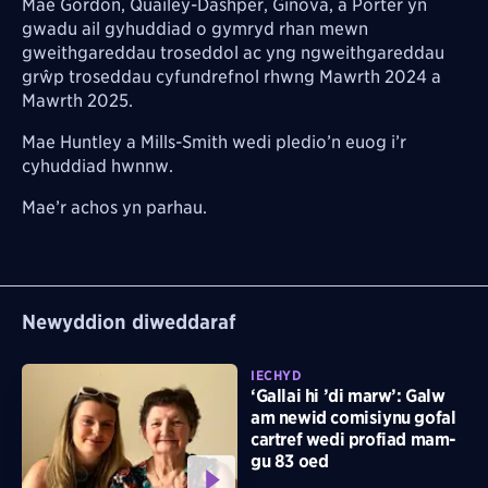
Mae Gordon, Quailey-Dashper, Ginova, a Porter yn
gwadu ail gyhuddiad o gymryd
rhan mewn
gweithgareddau troseddol ac yng ngweithgareddau
grŵp troseddau cyfundrefnol
rhwng Mawrth 2024 a
Mawrth 2025.
Mae Huntley a Mills-Smith wedi pledio’n euog i’r
cyhuddiad hwnnw.
Mae’r achos yn parhau.
Newyddion diweddaraf
IECHYD
‘Gallai hi ’di marw’: Galw
am newid comisiynu gofal
cartref wedi profiad mam-
gu 83 oed