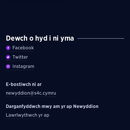
Dewch o hyd i ni yma
Facebook
Twitter
Instagram
E-bostiwch ni ar
newyddion@s4c.cymru
Darganfyddwch mwy am yr ap Newyddion
Lawrlwythwch yr ap