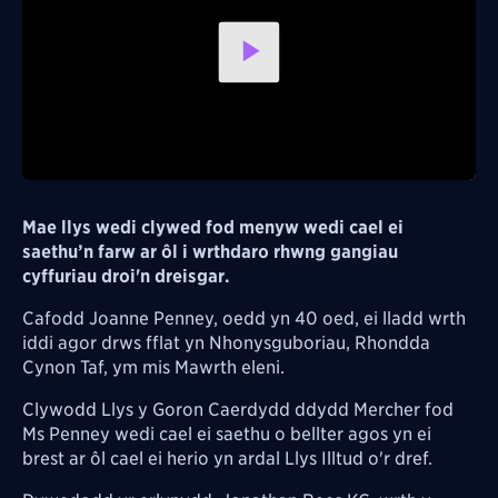
Play
Video
Mae llys wedi clywed fod menyw wedi cael ei
saethu’n farw ar ôl i wrthdaro rhwng gangiau
cyffuriau droi'n dreisgar.
Cafodd Joanne Penney, oedd yn 40 oed, ei lladd
wrth
iddi agor drws fflat yn Nhonysguboriau, Rhondda
Cynon Taf, ym mis Mawrth eleni.
Clywodd Llys y Goron Caerdydd ddydd Mercher fod
Ms Penney wedi cael ei saethu o bellter agos yn ei
brest ar ôl cael ei herio yn ardal Llys Illtud o'r dref.