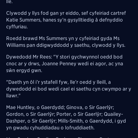
lle.
Clywodd y llys fod gan yr eiddo, sef cyfeiriad cartref
Katie Summers, hanes sy’n gysylltiedig â defnyddio
cyffuriau.
Roedd brawd Ms Summers yn y cyfeiriad gyda Ms
Williams pan ddigwyddodd y saethu, clywodd y llys.
Dywedodd Mr Rees: "Y stori gychwynnol oedd bod
cnoc ar y drws, Joanne Penney wedi ei agor, ac yna
sŵn ergyd gwn.
"Daeth yn ôl i’r ystafell fyw, lle’r oedd y lleill, a
dywedodd ei bod wedi cael ei saethu cyn cwympo ar y
llawr."
Mae Huntley, o Gaerdydd; Ginova, o Sir Gaerlŷr;
Gordon, o Sir Gaerlŷr; Porter, o Sir Gaerlŷr; Quailey-
Dashper, o Sir Gaerlŷr; Mills-Smith, o Gaerdydd, i gyd
yn gwadu cyhuddiadau o lofruddiaeth.