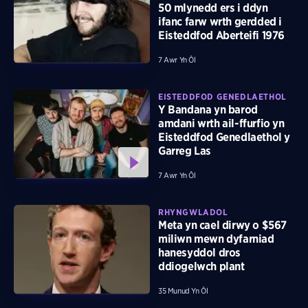
50 mlynedd ers i ddyn
ifanc farw wrth gerdded i
Eisteddfod Aberteifi 1976
7 Awr Yn Ôl
EISTEDDFOD GENEDLAETHOL
Y Bandana yn barod
amdani wrth ail-ffurfio yn
Eisteddfod Genedlaethol y
Garreg Las
7 Awr Yn Ôl
RHYNGWLADOL
Meta yn cael dirwy o $567
miliwn mewn dyfarniad
hanesyddol dros
ddiogelwch plant
35 Munud Yn Ôl