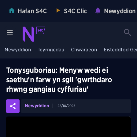
Hafan S4C
S4C Clic
Newyddion
Newyddion
Teyrngedau
Chwaraeon
Eisteddfod Ge
Tonysguboriau: Menyw wedi ei
saethu'n farw yn sgil 'gwrthdaro
rhwng gangiau cyffuriau'
Newyddion
22/10/2025