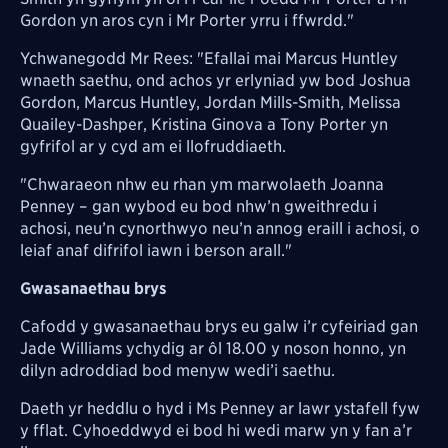
Gordon yn aros cyn i Mr Porter yrru i ffwrdd."
Ychwanegodd Mr Rees: "Efallai mai Marcus Huntley
wnaeth saethu, ond achos yr erlyniad yw bod Joshua
Gordon, Marcus Huntley, Jordan Mills-Smith, Melissa
Quailey-Dashper, Kristina Ginova a Tony Porter yn
gyfrifol ar y cyd am ei llofruddiaeth.
"Chwaraeon nhw eu rhan ym marwolaeth Joanna
Penney – gan wybod eu bod nhw’n gweithredu i
achosi, neu’n cynorthwyo neu’n annog eraill i achosi, o
leiaf anaf difrifol iawn i berson arall."
Gwasanaethau brys
Cafodd y gwasanaethau brys eu galw i’r cyfeiriad gan
Jade Williams ychydig ar ôl 18.00 y noson honno, yn
dilyn adroddiad bod menyw wedi’i saethu.
Daeth yr heddlu o hyd i Ms Penney ar lawr ystafell fyw
y fflat. Cyhoeddwyd ei bod hi wedi marw yn y fan a’r