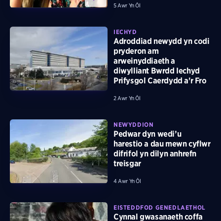
5 Awr Yn Ôl
IECHYD
Adroddiad newydd yn codi
pryderon am
arweinyddiaeth a
diwylliant Bwrdd Iechyd
Prifysgol Caerdydd a'r Fro
2 Awr Yn Ôl
NEWYDDION
Pedwar dyn wedi’u
harestio a dau mewn cyflwr
difrifol yn dilyn anhrefn
treisgar
4 Awr Yn Ôl
EISTEDDFOD GENEDLAETHOL
Cynnal gwasanaeth coffa