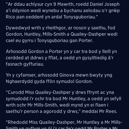
"Ar ddau achlysur cyn 9 Mawrth, roedd Daniel Joseph
a'i ddynion wedi wynebu a bychanu aelodau o'r grŵp
Rico pan oeddent yn ardal Tonysguboriau."
Dywedwyd wrth y rheithgor, ar noson y saethu, fod
Gordon, Huntley, Mills-Smith a Quailey-Dashper wedi
cael eu gyrru i Tonysguboriau gan Porter.
Arhosodd Gordon a Porter yn y car tra bod y lleill yn
cerdded at ddrws y fflat, a oedd yn gysylltiedig â'r
fasnach gyffuriau.
Yn y cyfamser, arhosodd Ginova mewn bwyty yng
Nghaerdydd gyda ffôn symudol Gordon.
"Curodd Miss Quailey-Dashper y drws ffrynt ac yna
symudodd i'r ochr tra bod Mr Huntley, a oedd yn sefyll
wrth ochr Mr Mills-Smith, wedi mynd yn ei flaen i
saethu'r person a agorodd y drws," meddai Mr Rees.
"Rhedodd Miss Quailey-Dashper, Mr Huntley a Mr Mills-
Smith yn gyflym yn ôl i'r car lle'r oedd Mr Porter a Mr