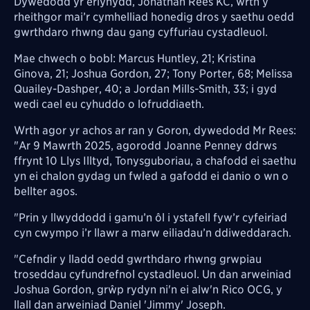
Dywedodd yr erlynydd, Jonathan Rees KC, wrth y
rheithgor mai’r cymhelliad honedig dros y saethu oedd
gwrthdaro rhwng dau gang cyffuriau cystadleuol.
Mae chwech o bobl: Marcus Huntley, 21; Kristina
Ginova, 21; Joshua Gordon, 27; Tony Porter, 68; Melissa
Quailey-Dashper, 40; a Jordan Mills-Smith, 33; i gyd
wedi cael eu cyhuddo o lofruddiaeth.
Wrth agor yr achos ar ran y Goron, dywedodd Mr Rees:
"Ar 9 Mawrth 2025, agorodd Joanne Penney ddrws
ffrynt 10 Llys Illtyd, Tonysguboriau, a chafodd ei saethu
yn ei chalon gydag un fwled a gafodd ei danio o wn o
bellter agos.
"Prin y llwyddodd i gamu’n ôl i ystafell fyw’r cyfeiriad
cyn cwympo i’r llawr a marw eiliadau’n ddiweddarach.
"Cefndir y lladd oedd gwrthdaro rhwng grwpiau
troseddau cyfundrefnol cystadleuol. Un dan arweiniad
Joshua Gordon, grŵp rydyn ni'n ei alw'n Rico OCG, y
llall dan arweiniad Daniel 'Jimmy' Joseph.