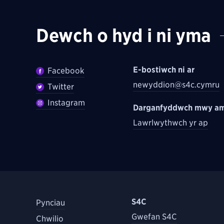
Dewch o hyd i ni yma
E-bostiwch ni ar
Facebook
newyddion@s4c.cymru
Twitter
Instagram
Darganfyddwch mwy am
Lawrlwythwch yr ap
S4C
Pynciau
Gwefan S4C
Chwilio