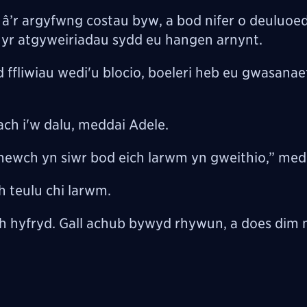
 â’r argyfwng costau byw, a bod nifer o deuluoe
d yr atgyweiriadau sydd eu hangen arnynt.
ffliwiau wedi'u blocio, boeleri heb eu gwasana
ach i'w dalu, meddai Adele.
wnewch yn siwr bod eich larwm yn gweithio,” med
 teulu chi larwm.
ch hyfryd. Gall achub bywyd rhywun, a does dim