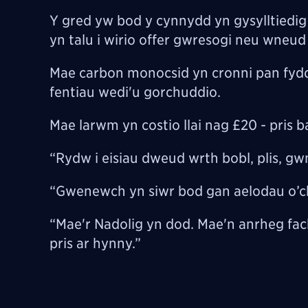
Y gred yw bod y cynnydd yn gysylltiedig
yn talu i wirio offer gwresogi neu wneu
Mae carbon monocsid yn cronni pan fydd 
fentiau wedi'u gorchuddio.
Mae larwm yn costio llai nag £20 - pris b
“Rydw i eisiau dweud wrth bobl, plis, g
“Gwenewch yn siwr bod gan aelodau o’ch
“Mae'r Nadolig yn dod. Mae'n anrheg fa
pris ar hynny.”