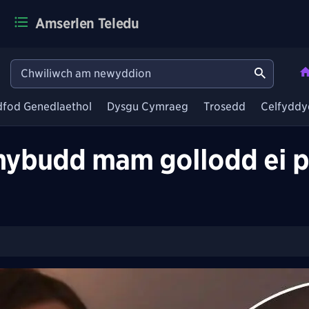
Amserlen Teledu
dfod Genedlaethol
Dysgu Cymraeg
Trosedd
Celfyddy
hybudd mam gollodd ei 