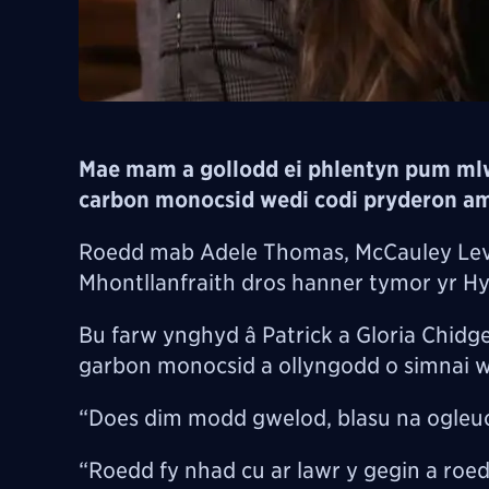
Mae mam a gollodd ei phlentyn pum mlw
carbon monocsid wedi codi pryderon 
Roedd mab Adele Thomas, McCauley Levi
Mhontllanfraith dros hanner tymor yr Hy
Bu farw ynghyd â Patrick a Gloria Chidg
garbon monocsid a ollyngodd o simnai we
“Does dim modd gwelod, blasu na ogleuo
“Roedd fy nhad cu ar lawr y gegin a roe