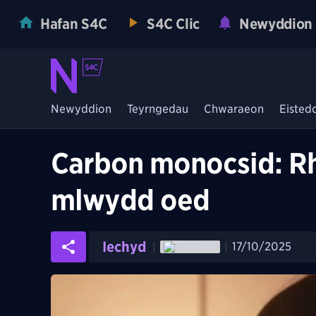
Hafan S4C
S4C Clic
Newyddion
Newyddion
Teyrngedau
Chwaraeon
Eisted
Carbon monocsid: R
mlwydd oed
Iechyd
17/10/2025