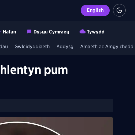
English
Hafan
Dysgu Cymraeg
Tywydd
dau
Gwleidyddiaeth
Addysg
Amaeth ac Amgylchedd
phlentyn pum