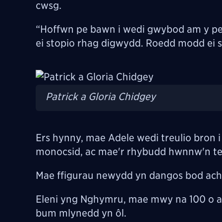
cwsg.
“Hoffwn pe bawn i wedi gwybod am y pe
ei stopio rhag digwydd. Roedd modd ei s
Image
Patrick a Gloria Chidgey
Ers hynny, mae Adele wedi treulio bron
monocsid, ac mae'r rhybudd hwnnw'n tei
Mae ffigurau newydd yn dangos bod ach
Eleni yng Nghymru, mae mwy na 100 o ac
bum mlynedd yn ôl.