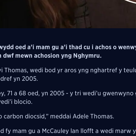
ydd oed a’i mam gu a’i thad cu i achos o wen
am dwf mewn achosion yng Nghymru.
 Thomas, wedi bod yr aros yng nghartref y teu
dref yn 2005.
ey, 71 a 68 oed, yn 2005 - y tri wedi’u gwenwyno
di’i blocio.
 carbon diocsid,” meddai Adele Thomas.
dd fy mam gu a McCauley lan llofft a wedi marw 