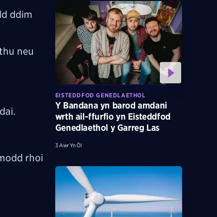
dd ddim
ethu neu
EISTEDDFOD GENEDLAETHOL
Y Bandana yn barod amdani
dai.
wrth ail-ffurfio yn Eisteddfod
Genedlaethol y Garreg Las
3 Awr Yn Ôl
 modd rhoi