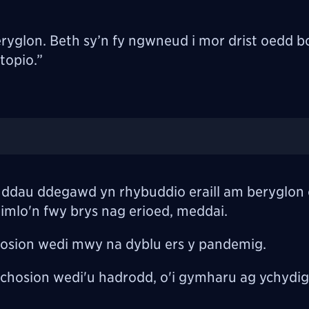
ryglon. Beth sy’n fy ngwneud i mor drist oedd 
topio.”
 i ddau ddegawd yn rhybuddio eraill am beryglon
mlo'n fwy brys nag erioed, meddai.
osion wedi mwy na dyblu ers y pandemig.
hosion wedi'u hadrodd, o'i gymharu ag ychydig