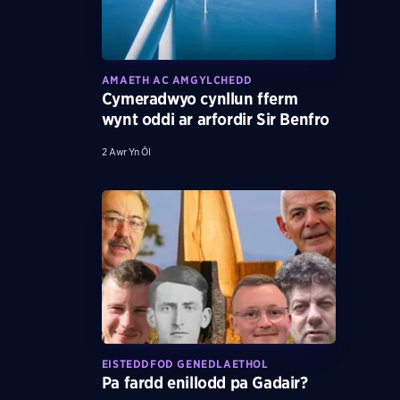
AMAETH AC AMGYLCHEDD
Cymeradwyo cynllun fferm
wynt oddi ar arfordir Sir Benfro
2 Awr Yn Ôl
EISTEDDFOD GENEDLAETHOL
Pa fardd enillodd pa Gadair?