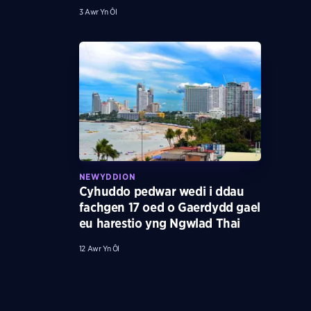
3 Awr Yn Ôl
NEWYDDION
Cyhuddo pedwar wedi i ddau
fachgen 17 oed o Gaerdydd gael
eu harestio yng Ngwlad Thai
12 Awr Yn Ôl