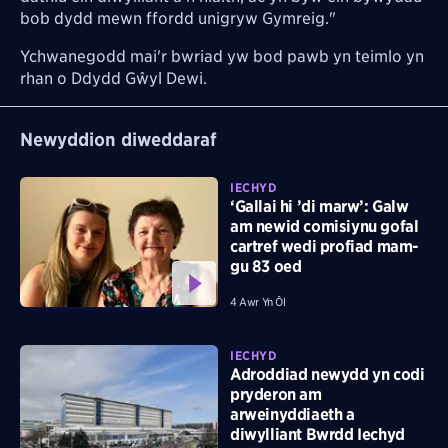
bob dydd mewn ffordd unigryw Gymreig."
Ychwanegodd mai'r bwriad yw bod pawb yn teimlo yn
rhan o Ddydd Gŵyl Dewi.
Newyddion diweddaraf
IECHYD
‘Gallai hi ’di marw’: Galw
am newid comisiynu gofal
cartref wedi profiad mam-
gu 83 oed
4 Awr Yn Ôl
IECHYD
Adroddiad newydd yn codi
pryderon am
arweinyddiaeth a
diwylliant Bwrdd Iechyd