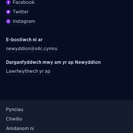
Facebook
Twitter
Instagram
E-bostiwch ni ar
newyddion@s4c.cymru
Darganfyddwch mwy am yr ap Newyddion
Lawrlwythwch yr ap
Pynciau
Chwilio
Amdanom ni