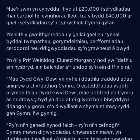
Mae'r swm yn cynyddu i hyd at £20,000 i sefydliadau
rhanbarthol fel cynghorau lleol, tra y bydd £40,000 ar
gael i sefydliadau sy'n cynrychioli Cymru gyfan.
Ymhlith y gweithgareddau y gallai gael eu cynnal
byddai twmpathau, gorymdeithiau, perfformiadau
cerddorol neu ddigwyddiadau sy'n ymwneud â bwyd.
Yn ôl y Prif Weinidog, Eluned Morgan y nod yw "dathlu
ein hysbryd, ein balchder a'r undod sy'n ein diffinio ni."
"Mae Dydd Gŵyl Dewi yn gyfle i ddathlu traddodiadau
unigryw a chyfoethog Cymru. O eisteddfodau ysgol i
orymdeithiau Dydd Gŵyl Dewi, mae pobl ledled Cymru
ac ar draws y byd yn dod at ei gilydd bob blwyddyn i
ddangos y gorau o'n diwylliant a chymaint mwy sydd
gan Gymru i'w gynnig.
"Ry'n ni'n genedl hynod falch – ry'n ni'n cefnogi'r
Cymry mewn digwyddiadau chwaraeon mawr, yn
dathlu ein diwylliant a'n hiaith, ac yn byw ein bywydau