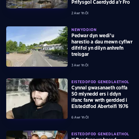
Prifysgol Caerdydd a'r Fro
2 Awr Yn Ôl
NEWYDDION
Pedwar dyn wedi’u
harestio a dau mewn cyflwr
difrifol yn dilyn anhrefn
treisgar
3 Awr Yn Ôl
EISTEDDFOD GENEDLAETHOL
Cynnal gwasanaeth coffa
50 mlynedd ers i ddyn
ifanc farw wrth gerdded i
Eisteddfod Aberteifi 1976
6 Awr Yn Ôl
EISTEDDFOD GENEDLAETHOL