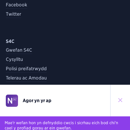
Facebook
Twitter
S4C
Gwefan S4C
Cysylltu
Polisi preifatrwydd
Telerau ac Amodau
Agor yn yr ap
©
2026
S4C
Yn ôl i'r brig
Mae'r wefan hon yn defnyddio cwcis i sicrhau eich bod chi'n
cael y profiad gorau ar ein gwefan.