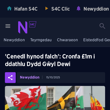
Hafan S4C
S4C Clic
Newyddion
Newyddion
Teyrngedau
Chwaraeon
Eisteddfod Ge
'Cenedl hynod falch': Cronfa £1m i
ddathlu Dydd Gŵyl Dewi
Newyddion
15/10/2025