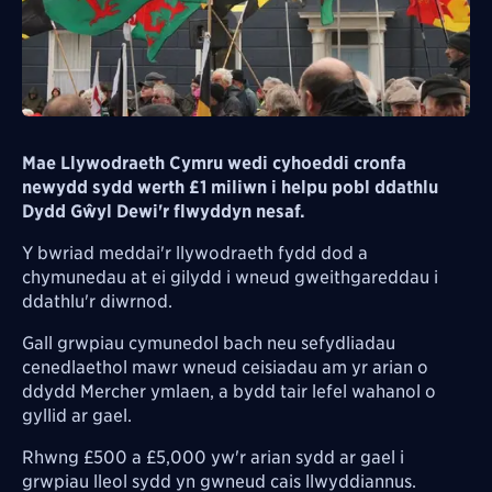
Mae Llywodraeth Cymru wedi cyhoeddi cronfa
newydd sydd werth £1 miliwn i helpu pobl ddathlu
Dydd Gŵyl Dewi'r flwyddyn nesaf.
Y bwriad meddai'r llywodraeth fydd dod a
chymunedau at ei gilydd i wneud gweithgareddau i
ddathlu'r diwrnod.
Gall grwpiau cymunedol bach neu sefydliadau
cenedlaethol mawr wneud ceisiadau am yr arian o
ddydd Mercher ymlaen, a bydd tair lefel wahanol o
gyllid ar gael.
Rhwng £500 a £5,000 yw'r arian sydd ar gael i
grwpiau lleol sydd yn gwneud cais llwyddiannus.