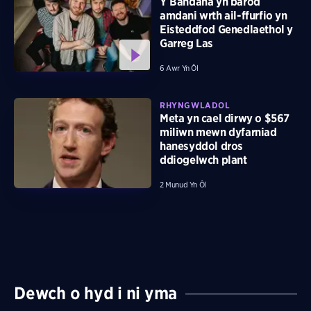
Y Bandana yn barod
amdani wrth ail-ffurfio yn
Eisteddfod Genedlaethol y
Garreg Las
6 Awr Yn Ôl
RHYNGWLADOL
Meta yn cael dirwy o $567
miliwn mewn dyfarniad
hanesyddol dros
ddiogelwch plant
2 Munud Yn Ôl
Dewch o hyd i ni yma