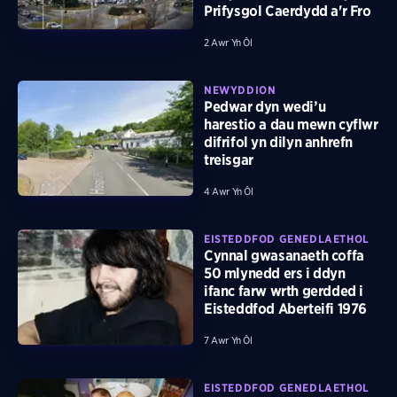
Prifysgol Caerdydd a'r Fro
2 Awr Yn Ôl
NEWYDDION
Pedwar dyn wedi’u
harestio a dau mewn cyflwr
difrifol yn dilyn anhrefn
treisgar
4 Awr Yn Ôl
EISTEDDFOD GENEDLAETHOL
Cynnal gwasanaeth coffa
50 mlynedd ers i ddyn
ifanc farw wrth gerdded i
Eisteddfod Aberteifi 1976
7 Awr Yn Ôl
EISTEDDFOD GENEDLAETHOL