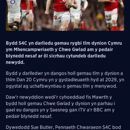
Bydd S4C yn darlledu gemau rygbi tîm dynion Cymru
ym Mhencampwriaeth y Chwe Gwlad am y pedair
blynedd nesaf ar ôl sicrhau cytundeb darlledu
newydd.
Bydd y darlledwr yn dangos holl gemau tîm y dynion a
thîm Dan 20 Cymru yn y gystadleuaeth hyd at 2029, yn
ogystal ag uchafbwyntiau o gemau tîm y menywod.
Daw'r newyddion wedi’r cyhoeddiad fis Mawrth y
bydd holl gemau Chwe Gwlad y dynion yn parhau i
gael eu dangos yn y Saesneg gan ITV a'r BBC am y
pedair blynedd nesaf.
Dywedodd Sue Butler, Pennaeth Chwaraeon S4C bod