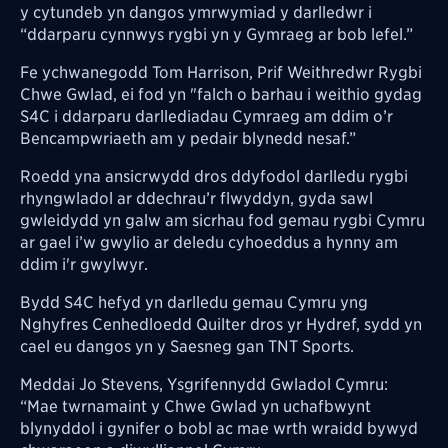
y cytundeb yn dangos ymrwymiad y darlledwr i
“ddarparu cynnwys rygbi yn y Gymraeg ar bob lefel.”
Fe ychwanegodd Tom Harrison, Prif Weithredwr Rygbi
Chwe Gwlad, ei fod yn "falch o barhau i weithio gydag
S4C i ddarparu darllediadau Cymraeg am ddim o’r
Bencampwriaeth am y pedair blynedd nesaf.”
Roedd yna ansicrwydd dros ddyfodol darlledu rygbi
rhyngwladol ar ddechrau’r flwyddyn, gyda sawl
gwleidydd yn galw am sicrhau fod gemau rygbi Cymru
ar gael i’w gwylio ar deledu cyhoeddus a hynny am
ddim i'r gwylwyr.
Bydd S4C hefyd yn darlledu gemau Cymru yng
Nghyfres Cenhedloedd Quilter dros yr Hydref, sydd yn
cael eu dangos yn y Saesneg gan TNT Sports.
Meddai Jo Stevens, Ysgrifennydd Gwladol Cymru:
“Mae twrnamaint y Chwe Gwlad yn uchafbwynt
blynyddol i gynifer o bobl ac mae wrth wraidd bywyd