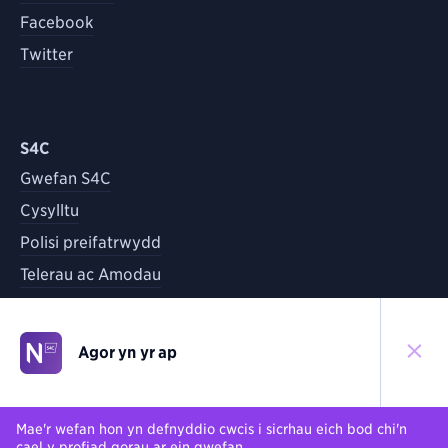
Facebook
Twitter
S4C
Gwefan S4C
Cysylltu
Polisi preifatrwydd
Telerau ac Amodau
Agor yn yr ap
©
2026
S4C
Yn ôl i'r brig
Mae'r wefan hon yn defnyddio cwcis i sicrhau eich bod chi'n
cael y profiad gorau ar ein gwefan.