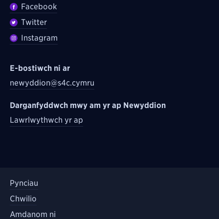
Facebook
Twitter
Instagram
E-bostiwch ni ar
newyddion@s4c.cymru
Darganfyddwch mwy am yr ap Newyddion
Lawrlwythwch yr ap
Pynciau
Chwilio
Amdanom ni