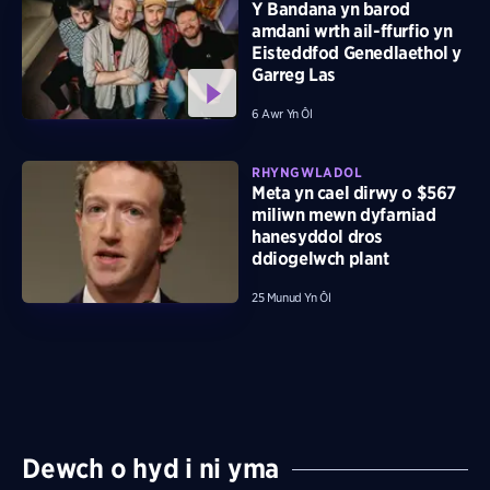
Y Bandana yn barod
amdani wrth ail-ffurfio yn
Eisteddfod Genedlaethol y
Garreg Las
6 Awr Yn Ôl
RHYNGWLADOL
Meta yn cael dirwy o $567
miliwn mewn dyfarniad
hanesyddol dros
ddiogelwch plant
25 Munud Yn Ôl
Dewch o hyd i ni yma