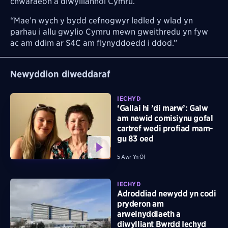
chwaraeon a diwylliannol Cymru.
“Mae’n wych y bydd cefnogwyr ledled y wlad yn
parhau i allu gwylio Cymru mewn gweithredu yn fyw
ac am ddim ar S4C am flynyddoedd i ddod.”
Newyddion diweddaraf
IECHYD
‘Gallai hi ’di marw’: Galw
am newid comisiynu gofal
cartref wedi profiad mam-
gu 83 oed
5 Awr Yn Ôl
IECHYD
Adroddiad newydd yn codi
pryderon am
arweinyddiaeth a
diwylliant Bwrdd Iechyd