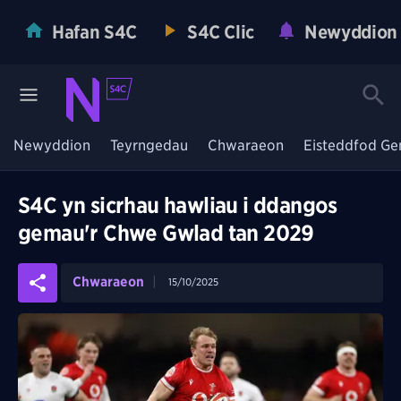
Hafan S4C
S4C Clic
Newyddion
Newyddion
Teyrngedau
Chwaraeon
Eisteddfod Ge
S4C yn sicrhau hawliau i ddangos
gemau'r Chwe Gwlad tan 2029
Chwaraeon
15/10/2025