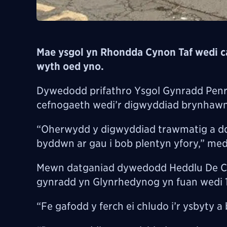
Mae ysgol yn Rhondda Cynon Taf wedi c
wyth oed yno.
Dywedodd prifathro Ysgol Gynradd Penrhy
cefnogaeth wedi’r digwyddiad brynhawn
“Oherwydd y digwyddiad trawmatig a d
byddwn ar gau i bob plentyn yfory,” med
Mewn datganiad dywedodd Heddlu De Cy
gynradd yn Glynrhedynog yn fuan wedi 
“Fe gafodd y ferch ei chludo i’r ysbyty