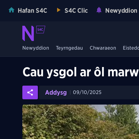
Hafan S4C
S4C Clic
Newyddion
Newyddion
Teyrngedau
Chwaraeon
Eisted
Cau ysgol ar ôl mar
Addysg
09/10/2025