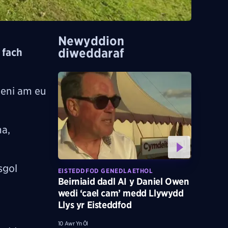
Newyddion
diweddaraf
 fach
ieni am eu
a,
sgol
EISTEDDFOD GENEDLAETHOL
Beirniaid dadl AI y Daniel Owen
wedi ‘cael cam’ medd Llywydd
Llys yr Eisteddfod
10 Awr Yn Ôl