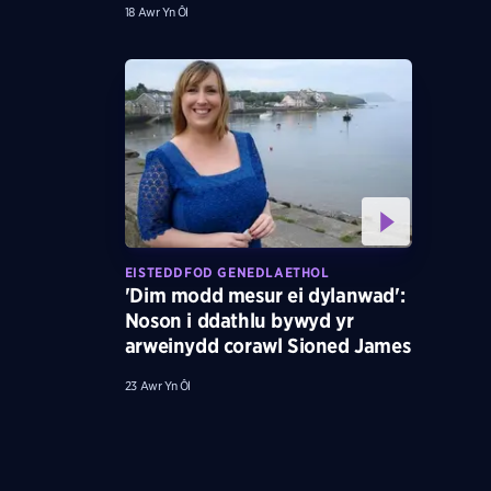
18 Awr Yn Ôl
EISTEDDFOD GENEDLAETHOL
'Dim modd mesur ei dylanwad':
Noson i ddathlu bywyd yr
arweinydd corawl Sioned James
23 Awr Yn Ôl