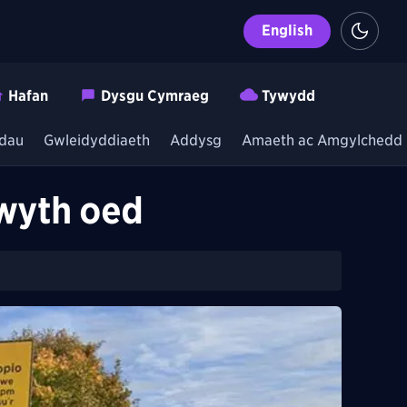
English
Hafan
Dysgu Cymraeg
Tywydd
dau
Gwleidyddiaeth
Addysg
Amaeth ac Amgylchedd
 wyth oed