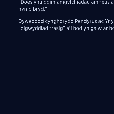
“Does yna ddim amgylchiadau amheus ac
hyn o bryd.”
Dywedodd cynghorydd Pendyrus ac Ynyshi
“digwyddiad trasig” a’i bod yn galw ar b