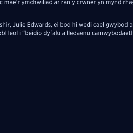
 mae’r ymchwiliad ar ran y crwner yn mynd rha
r, Julie Edwards, ei bod hi wedi cael gwybod 
obl leol i “beidio dyfalu a lledaenu camwybodaet