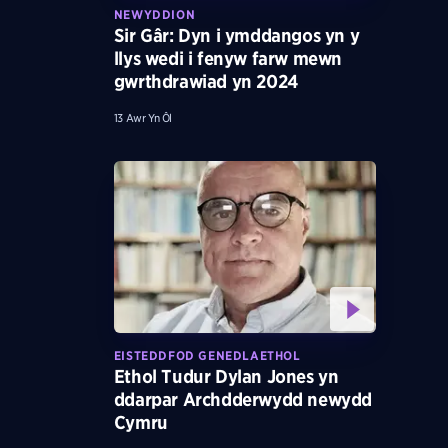
NEWYDDION
Sir Gâr: Dyn i ymddangos yn y
llys wedi i fenyw farw mewn
gwrthdrawiad yn 2024
13 Awr Yn Ôl
EISTEDDFOD GENEDLAETHOL
Ethol Tudur Dylan Jones yn
ddarpar Archdderwydd newydd
Cymru