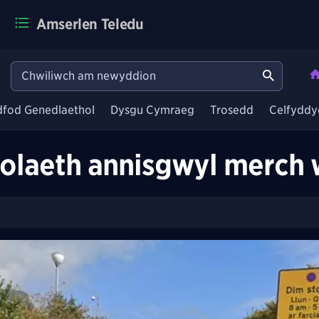
Amserlen Teledu
dfod Genedlaethol
Dysgu Cymraeg
Trosedd
Celfyddy
wolaeth annisgwyl merch