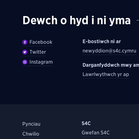
Dewch o hyd i ni yma
E-bostiwch ni ar
Facebook
newyddion@s4c.cymru
Twitter
Instagram
Darganfyddwch mwy am
Lawrlwythwch yr ap
S4C
Pynciau
Gwefan S4C
Chwilio