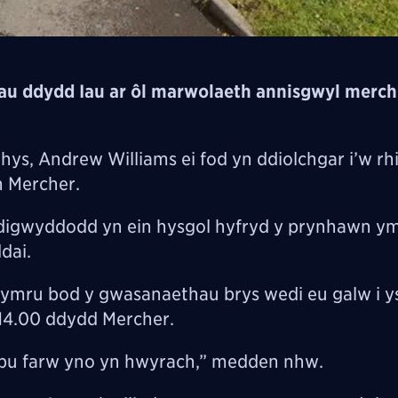
au ddydd Iau ar ôl marwolaeth annisgwyl merch
s, Andrew Williams ei fod yn ddiolchgar i’w rh
 Mercher.
digwyddodd yn ein hysgol hyfryd y prynhawn ym
dai.
mru bod y gwasanaethau brys wedi eu galw i y
14.00 ddydd Mercher.
 a bu farw yno yn hwyrach,” medden nhw.