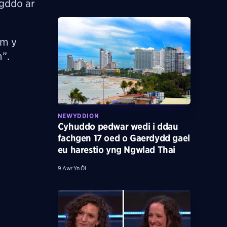
gddo ar
am y
h”.
NEWYDDION
Cyhuddo pedwar wedi i ddau
fachgen 17 oed o Gaerdydd gael
eu harestio yng Ngwlad Thai
9 Awr Yn Ôl