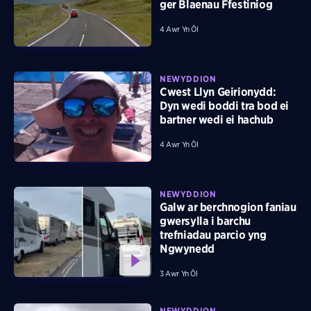
ger Blaenau Ffestiniog
4 Awr Yn Ôl
NEWYDDION
Cwest Llyn Geirionydd:
Dyn wedi boddi tra bod ei
bartner wedi ei hachub
4 Awr Yn Ôl
NEWYDDION
Galw ar berchnogion faniau
gwersylla i barchu
trefniadau parcio yng
Ngwynedd
3 Awr Yn Ôl
NEWYDDION