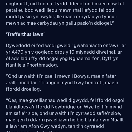
enghraifft, nid fod na ffyrdd ddeuol ond maen nhw fel
petai eu bod wedi lledu mewn rhai llefydd fel bod
modd pasio yn hwylus, lle mae cerbydau yn tynnu i
mewn ac mae cerbydau yn gallu pasio’n ddiogel."
'Trafferthus iawn'
Dywedodd ei fod wedi gweld "gwahaniaeth enfawr" ar
yr A470 yn y gogledd dros y 10 mlynedd diwethaf, ar
ôl adeiladu ffyrdd osgoi yng Nghaernarfon, Dyffryn
Nantlle a Phorthmadog.
"Ond unwaith ti’n cael i mewn i Bowys, mae’n fater
arall," meddai. "Ti angen mynd trwy bentrefi, mae’n
ffordd droellog.
“Oes, mae gwelliannau wedi digwydd, fel ffordd osgoi
Llanidloes a’r ffordd Newbridge on Wye fel ti’n mynd
am safle’r sioe, ond unwaith ti’n cyrraedd safle’r sioe,
mae gen ti ddarn gwael iawn heibio Llanfair ym Muallt
a lawr am Afon Gwy wedyn, tan ti’n cyrraedd