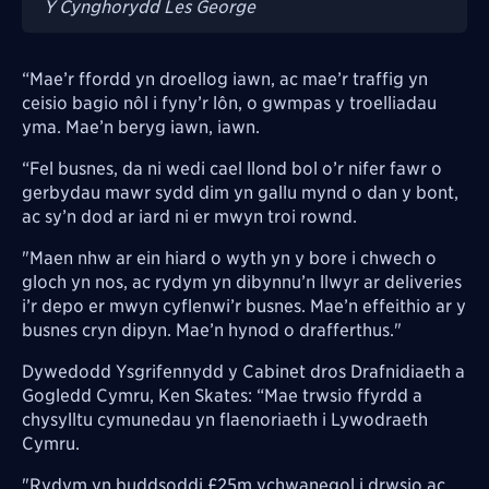
Y Cynghorydd Les George
“Mae’r ffordd yn droellog iawn, ac mae’r traffig yn
ceisio bagio nôl i fyny’r lôn, o gwmpas y troelliadau
yma. Mae’n beryg iawn, iawn.
“Fel busnes, da ni wedi cael llond bol o’r nifer fawr o
gerbydau mawr sydd dim yn gallu mynd o dan y bont,
ac sy’n dod ar iard ni er mwyn troi rownd.
"Maen nhw ar ein hiard o wyth yn y bore i chwech o
gloch yn nos, ac rydym yn dibynnu’n llwyr ar deliveries
i’r depo er mwyn cyflenwi’r busnes. Mae’n effeithio ar y
busnes cryn dipyn. Mae’n hynod o drafferthus."
Dywedodd Ysgrifennydd y Cabinet dros Drafnidiaeth a
Gogledd Cymru, Ken Skates: “Mae trwsio ffyrdd a
chysylltu cymunedau yn flaenoriaeth i Lywodraeth
Cymru.
"Rydym yn buddsoddi £25m ychwanegol i drwsio ac