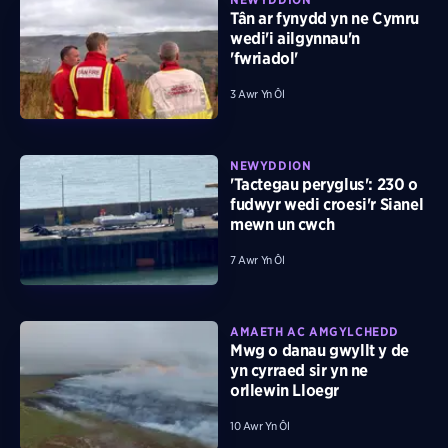
Tân ar fynydd yn ne Cymru
wedi'i ailgynnau'n
'fwriadol'
3 Awr Yn Ôl
NEWYDDION
'Tactegau peryglus': 230 o
fudwyr wedi croesi'r Sianel
mewn un cwch
7 Awr Yn Ôl
AMAETH AC AMGYLCHEDD
Mwg o danau gwyllt y de
yn cyrraed sir yn ne
orllewin Lloegr
10 Awr Yn Ôl