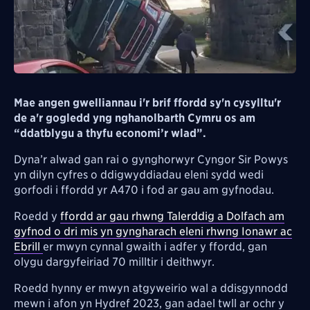
Mae angen gwelliannau i'r brif ffordd sy'n cysylltu'r
de a'r gogledd yng nghanolbarth Cymru os am
“ddatblygu a thyfu economi’r wlad”.
Dyna’r alwad gan rai o gynghorwyr Cyngor Sir Powys
yn dilyn cyfres o ddigwyddiadau eleni sydd wedi
gorfodi i ffordd yr A470 i fod ar gau am gyfnodau.
Roedd y
ffordd ar gau rhwng Talerddig a Dolfach am
gyfnod o dri mis yn gyngharach eleni rhwng Ionawr ac
Ebrill
er mwyn cynnal gwaith i adfer y ffordd, gan
olygu dargyfeiriad 70 milltir i deithwyr.
Roedd hynny er mwyn atgyweirio wal a ddisgynnodd
mewn i afon yn Hydref 2023, gan adael twll ar ochr y