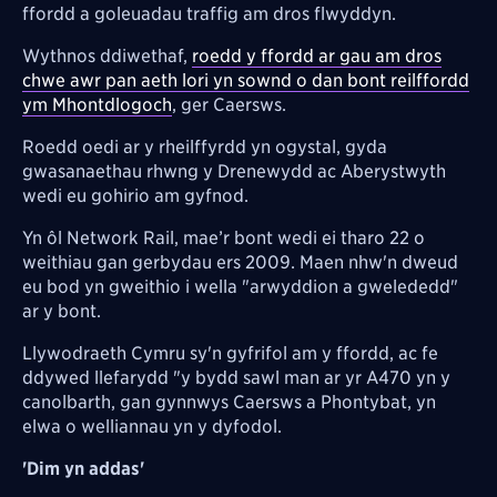
ffordd a goleuadau traffig am dros flwyddyn.
Wythnos ddiwethaf,
roedd y ffordd ar gau am dros
chwe awr pan aeth lori yn sownd o dan bont reilffordd
ym Mhontdlogoch
, ger Caersws.
Roedd oedi ar y rheilffyrdd yn ogystal, gyda
gwasanaethau rhwng y Drenewydd ac Aberystwyth
wedi eu gohirio am gyfnod.
Yn ôl Network Rail, mae’r bont wedi ei tharo 22 o
weithiau gan gerbydau ers 2009. Maen nhw'n dweud
eu bod yn gweithio i wella "arwyddion a gwelededd"
ar y bont.
Llywodraeth Cymru sy'n gyfrifol am y ffordd, ac fe
ddywed llefarydd "y bydd sawl man ar yr A470 yn y
canolbarth, gan gynnwys
Caersws a Phontybat,
yn
elwa o welliannau yn y dyfodol.
'Dim yn addas'