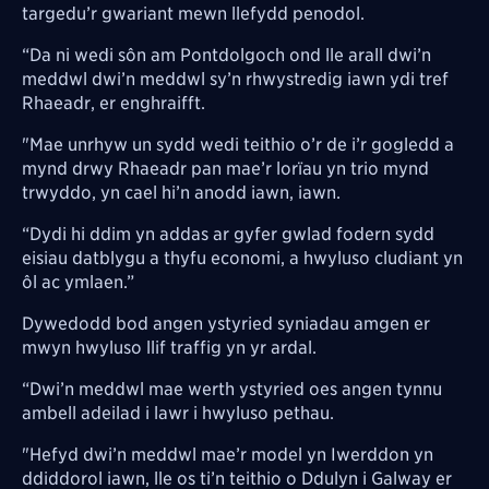
targedu’r gwariant mewn llefydd penodol.
“Da ni wedi sôn am Pontdolgoch ond lle arall dwi’n
meddwl dwi’n meddwl sy’n rhwystredig iawn ydi tref
Rhaeadr, er enghraifft.
"Mae unrhyw un sydd wedi teithio o’r de i’r gogledd a
mynd drwy Rhaeadr pan mae’r lorïau yn trio mynd
trwyddo, yn cael hi’n anodd iawn, iawn.
“Dydi hi ddim yn addas ar gyfer gwlad fodern sydd
eisiau datblygu a thyfu economi, a hwyluso cludiant yn
ôl ac ymlaen.”
Dywedodd bod angen ystyried syniadau amgen er
mwyn hwyluso llif traffig yn yr ardal.
“Dwi’n meddwl mae werth ystyried oes angen tynnu
ambell adeilad i lawr i hwyluso pethau.
"Hefyd dwi’n meddwl mae’r model yn Iwerddon yn
ddiddorol iawn, lle os ti’n teithio o Ddulyn i Galway er