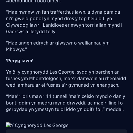
Aberhonddu i bob diben.
“Mae hwnnw yn fan trafferthus iawn, a dyna pam da
ni’n gweld pobol yn mynd dros y top heibio Llyn
Clywedog lawr i Lanidloes er mwyn torri allan mynd i
Gaersws a llefydd felly.
"Mae angen edrych ar glwstwr o welliannau ym
Mhowys.”
'Peryg iawn'
Yn ôl y cynghorydd Les George, sydd yn berchen ar
fusnes ym Mhontdolgoch, mae’r damweiniau rheolaidd
wedi amharu ar ei fusnes a’r gymuned yn ehangach.
“Mae’r loris mawr 44 tunnell ‘ma’n ceisio mynd o dan y
bont, ddim yn medru mynd drwyddi, ac mae’r llinell o
gerbydau yn ymestyn tu ôl iddo yn ddifrifol," meddai.
Image