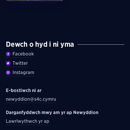
Dewch o hyd i ni yma
Facebook
Twitter
Instagram
E-bostiwch ni ar
newyddion@s4c.cymru
Darganfyddwch mwy am yr ap Newyddion
Lawrlwythwch yr ap