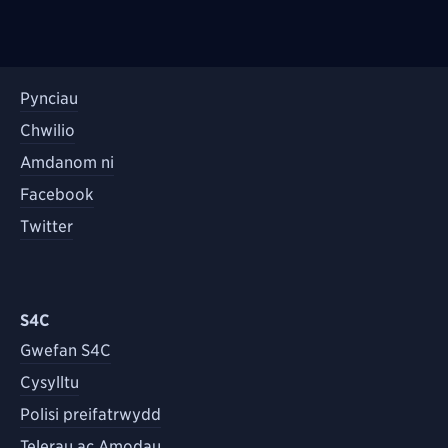
Pynciau
Chwilio
Amdanom ni
Facebook
Twitter
S4C
Gwefan S4C
Cysylltu
Polisi preifatrwydd
Telerau ac Amodau