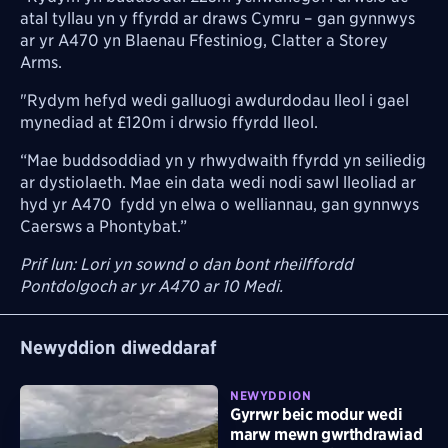
atal tyllau yn y ffyrdd ar draws Cymru – gan gynnwys
ar yr A470 yn Blaenau Ffestiniog, Clatter a Storey
Arms.
"Rydym hefyd wedi galluogi awdurdodau lleol i gael
mynediad at £120m i drwsio ffyrdd lleol.
“Mae buddsoddiad yn y rhwydwaith ffyrdd yn seiliedig
ar dystiolaeth. Mae ein data wedi nodi sawl lleoliad ar
hyd yr A470 fydd yn elwa o welliannau, gan gynnwys
Caersws a Phontybat.”
Prif lun: Lori yn sownd o dan bont rheilffordd
Pontdolgoch ar yr A470 ar 10 Medi.
Newyddion diweddaraf
NEWYDDION
Gyrrwr beic modur wedi
marw mewn gwrthdrawiad