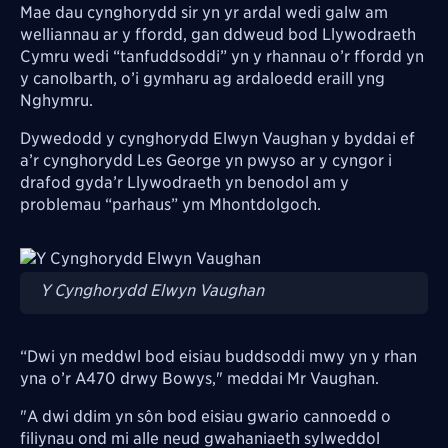
Mae dau cynghorydd sir yn yr ardal wedi galw am
welliannau ar y ffordd, gan ddweud bod Llywodraeth
Cymru wedi “tanfuddsoddi” yn y rhannau o’r ffordd yn
y canolbarth, o’i gymharu ag ardaloedd eraill yng
Nghymru.
Dywedodd y cynghorydd Elwyn Vaughan y byddai ef
a’r cynghorydd Les George yn pwyso ar y cyngor i
drafod gyda’r Llywodraeth yn benodol am y
problemau “parhaus” ym Mhontdolgoch.
Image
Y Cynghorydd Elwyn Vaughan
“Dwi yn meddwl bod eisiau buddsoddi mwy yn y rhan
yna o’r A470 drwy Bowys," meddai Mr Vaughan.
"A dwi ddim yn sôn bod eisiau gwario cannoedd o
filiynau ond mi alle neud gwahaniaeth sylweddol