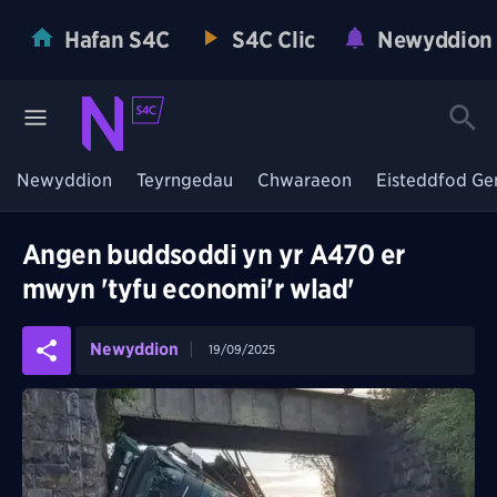
Hafan S4C
S4C Clic
Newyddion
Newyddion
Teyrngedau
Chwaraeon
Eisteddfod Ge
Angen buddsoddi yn yr A470 er
mwyn 'tyfu economi'r wlad'
Newyddion
19/09/2025