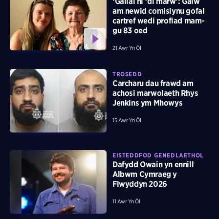
‘Gallai hi ’di marw’: Galw
am newid comisiynu gofal
cartref wedi profiad mam-
gu 83 oed
21 Awr Yn Ôl
TROSEDD
Carcharu dau frawd am
achosi marwolaeth Rhys
Jenkins ym Mhowys
15 Awr Yn Ôl
EISTEDDFOD GENEDLAETHOL
Dafydd Owain yn ennill
Albwm Cymraeg y
Flwyddyn 2026
11 Awr Yn Ôl