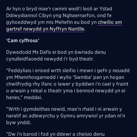
Ar hyn o bryd mae'r cwmni wedi'i leoli ar Ystad
Ddiwydiannol Cibyn yng Nghaernarfon, ond fe
gyhoeddwyd ym mis Mehefin eu bod yn
chwilio am
gartref newydd yn Nyffryn Nantlle
.
'Cam cyffrous'
Dywedodd Ms Dafis ei bod yn bwriadu denu
cynulleidfaoedd newydd i'r byd theatr.
"Feddyliais i erioed wrth sleifio i mewn i gefn y neuadd
ym Mhenrhosgarnedd i wylio ‘Swmba’ pan yn hogan
chwilfrydig rhy ifanc o lawer y byddwn i’n cael y fraint
o arwain y rebal o theatr yma i bennod newydd yn ei
hanes," meddai.
"Wrth i gymdeithas newid, mae’n rhaid i ni arwain y
naratif ac adlewyrchu y Gymru amrywiol yr ydan ni’n
byw ynddi.
"Dw i’n barod i fod yn ddewr a cheisio denu