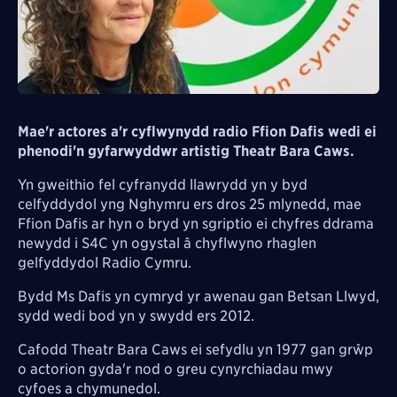
Mae'r actores a'r cyflwynydd radio Ffion Dafis wedi ei
phenodi'n gyfarwyddwr artistig Theatr Bara Caws.
Yn gweithio fel cyfranydd llawrydd yn y byd
celfyddydol yng Nghymru ers dros 25 mlynedd, mae
Ffion Dafis ar hyn o bryd yn sgriptio ei chyfres ddrama
newydd i S4C yn ogystal â chyflwyno rhaglen
gelfyddydol Radio Cymru.
Bydd Ms Dafis yn cymryd yr awenau gan Betsan Llwyd,
sydd wedi bod yn y swydd ers 2012.
Cafodd Theatr Bara Caws ei sefydlu yn 1977 gan grŵp
o
actorion gyda'r nod o greu cynyrchiadau mwy
cyfoes a chymunedol.