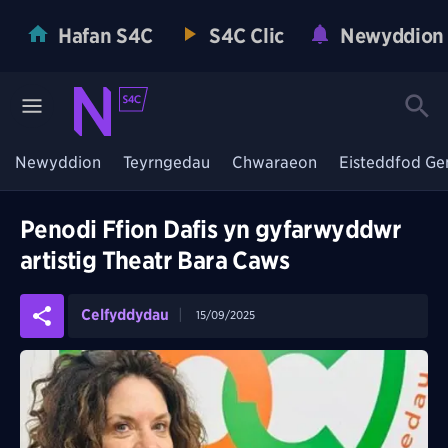
Hafan S4C
S4C Clic
Newyddion
Newyddion
Teyrngedau
Chwaraeon
Eisteddfod Ge
Penodi Ffion Dafis yn gyfarwyddwr
artistig Theatr Bara Caws
Celfyddydau
15/09/2025