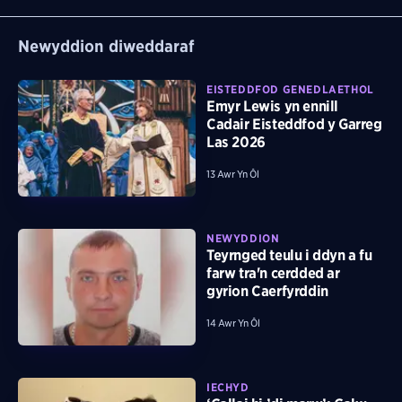
Newyddion diweddaraf
EISTEDDFOD GENEDLAETHOL
Emyr Lewis yn ennill
Cadair Eisteddfod y Garreg
Las 2026
13 Awr Yn Ôl
NEWYDDION
Teyrnged teulu i ddyn a fu
farw tra'n cerdded ar
gyrion Caerfyrddin
14 Awr Yn Ôl
IECHYD