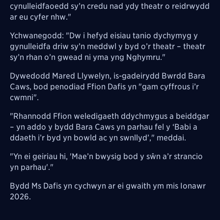
cynulleidfaoedd sy’n credu nad ydy theatr o reidrwydd
ar eu cyfer nhw."
Ychwanegodd: "Dw i hefyd eisiau tanio dychymyg y
gynulleidfa driw sy’n meddwl y byd o’r theatr – theatr
sy’n rhan o’n gwead ni yma yng Nghymru."
Dywedodd Mared Llywelyn, is-gadeirydd Bwrdd Bara
Caws, bod penodiad Ffion Dafis yn "gam cyffrous i’r
cwmni".
"Rhannodd Ffion weledigaeth ddychmygus a beiddgar
– yn addo y bydd Bara Caws yn parhau fel y ‘Babi a
ddaeth i’r byd yn bowld ac yn swnllyd’," meddai.
"Yn ei geiriau hi, 'Mae’n bwysig bod y sŵn a’r strancio
yn parhau'."
Bydd Ms Dafis yn cychwyn ar ei gwaith ym mis Ionawr
2026.