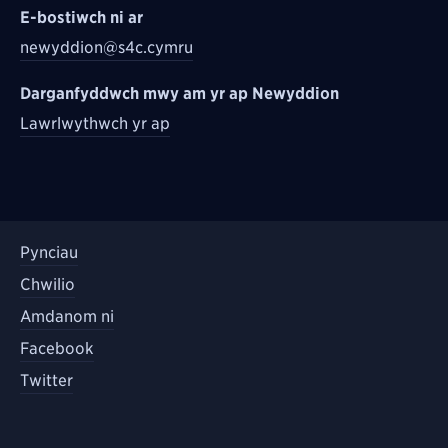
E-bostiwch ni ar
newyddion@s4c.cymru
Darganfyddwch mwy am yr ap Newyddion
Lawrlwythwch yr ap
Pynciau
Chwilio
Amdanom ni
Facebook
Twitter