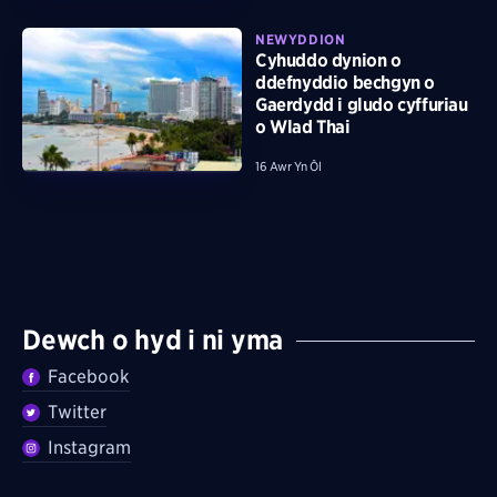
NEWYDDION
Cyhuddo dynion o
ddefnyddio bechgyn o
Gaerdydd i gludo cyffuriau
o Wlad Thai
16 Awr Yn Ôl
Dewch o hyd i ni yma
Facebook
Twitter
Instagram