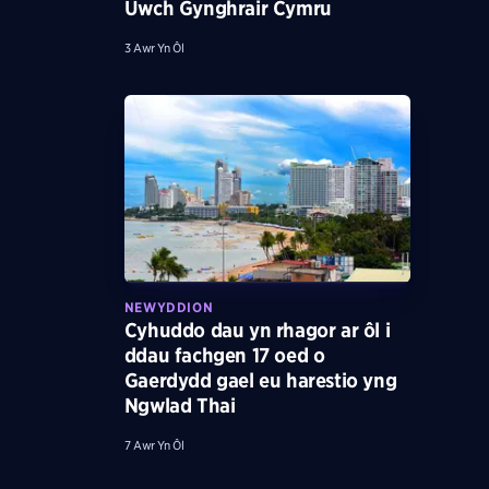
Uwch Gynghrair Cymru
3 Awr Yn Ôl
NEWYDDION
Cyhuddo dau yn rhagor ar ôl i
ddau fachgen 17 oed o
Gaerdydd gael eu harestio yng
Ngwlad Thai
7 Awr Yn Ôl