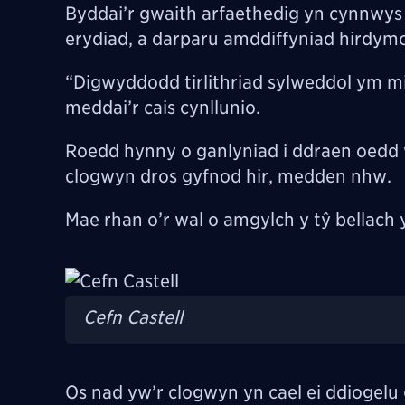
Byddai’r gwaith arfaethedig yn cynnwys s
erydiad, a darparu amddiffyniad hirdymor
“Digwyddodd tirlithriad sylweddol ym mi
meddai’r cais cynllunio.
Roedd hynny o ganlyniad i ddraen oedd 
clogwyn dros gyfnod hir, medden nhw.
Mae rhan o’r wal o amgylch y tŷ bellach
Image
Cefn Castell
Os nad yw’r clogwyn yn cael ei ddiogelu ga