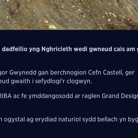
 dadfeilio yng Nghricieth wedi gwneud cais am
ngor Gwynedd gan berchnogion Cefn Castell, ger
ud gwaith i sefydlogi’r clogwyn.
 RIBA ac fe ymddangosodd ar raglen Grand Desig
n ogystal ag erydiad naturiol sydd bellach yn byg