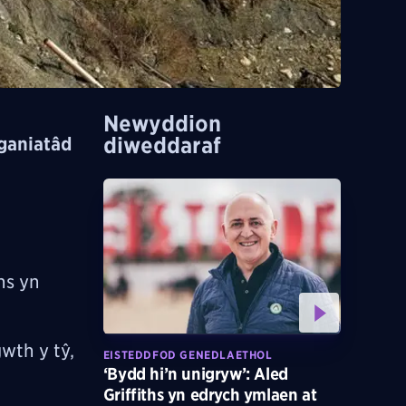
Newyddion
diweddaraf
 ganiatâd
ns yn
wth y tŷ,
EISTEDDFOD GENEDLAETHOL
‘Bydd hi’n unigryw’: Aled
Griffiths yn edrych ymlaen at