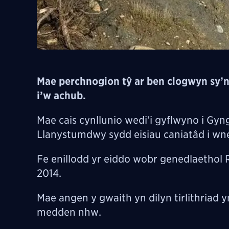
Mae perchnogion tŷ ar ben clogwyn sy’n
i’w achub.
Mae cais cynllunio wedi’i gyflwyno i Gy
Llanystumdwy sydd eisiau caniatâd i wne
Fe enillodd yr eiddo wobr genedlaethol
2014.
Mae angen y gwaith yn dilyn tirlithriad y
medden nhw.