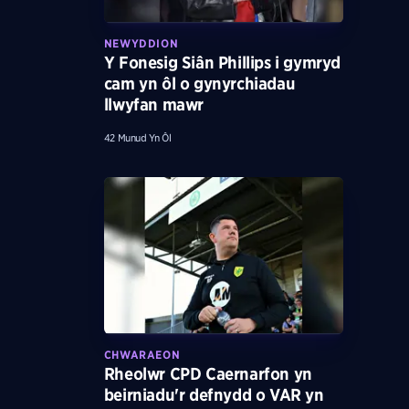
NEWYDDION
Y Fonesig Siân Phillips i gymryd
cam yn ôl o gynyrchiadau
llwyfan mawr
42 Munud Yn Ôl
CHWARAEON
Rheolwr CPD Caernarfon yn
beirniadu'r defnydd o VAR yn