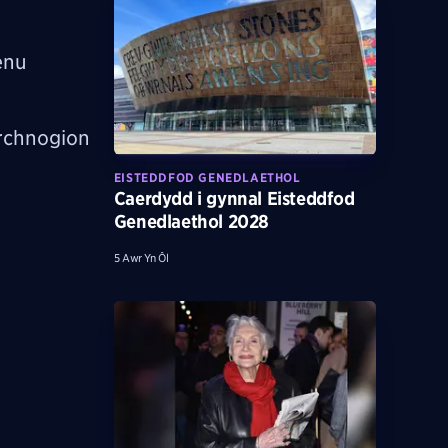
enu
erchnogion
EISTEDDFOD GENEDLAETHOL
Caerdydd i gynnal Eisteddfod
Genedlaethol 2028
5 Awr Yn Ôl