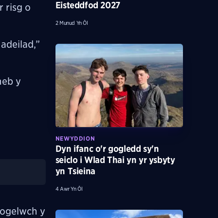
Eisteddfod 2027
 risg o
3 Munud Yn Ôl
adeilad,”
neb y
NEWYDDION
Dyn ifanc o'r gogledd sy'n
seiclo i Wlad Thai yn yr ysbyty
yn Tsieina
4 Awr Yn Ôl
diogelwch y