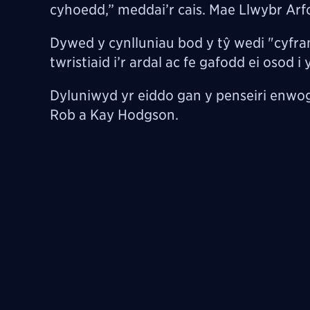
cyhoedd,” meddai’r cais. Mae Llwybr Arf
Dywed y cynlluniau bod y tŷ wedi "cyfra
twristiaid i’r ardal ac fe gafodd ei oso
Dyluniwyd yr eiddo gan y penseiri enwog
Rob a Kay Hodgson.