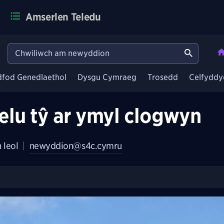
Amserlen Teledu
dfod Genedlaethol
Dysgu Cymraeg
Trosedd
Celfyddy
gelu tŷ ar ymyl clogwyn
 leol
|
newyddion@s4c.cymru