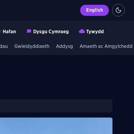
English
Hafan
Dysgu Cymraeg
Tywydd
dau
Gwleidyddiaeth
Addysg
Amaeth ac Amgylchedd