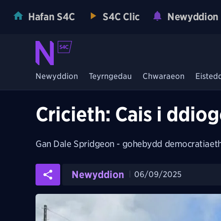
Hafan S4C
S4C Clic
Newyddion
Newyddion
Teyrngedau
Chwaraeon
Eisted
Cricieth: Cais i ddio
Gan
Dale Spridgeon - gohebydd democratiaeth
Newyddion
06/09/2025