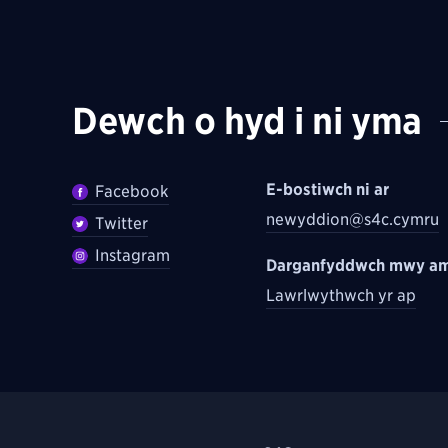
Dewch o hyd i ni yma
E-bostiwch ni ar
Facebook
newyddion@s4c.cymru
Twitter
Instagram
Darganfyddwch mwy am
Lawrlwythwch yr ap