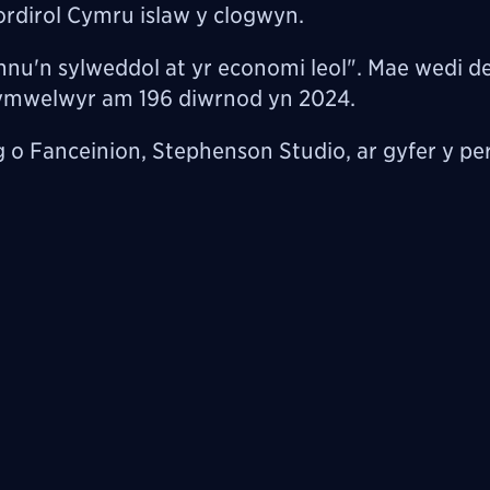
ordirol Cymru islaw y clogwyn.
nnu'n sylweddol at yr economi leol". Mae wedi d
d i ymwelwyr am 196 diwrnod yn 2024.
 o Fanceinion, Stephenson Studio, ar gyfer y p