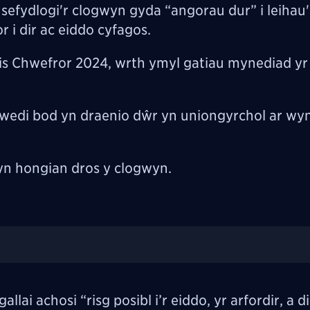
efydlogi'r clogwyn gyda “angorau dur” i leihau'r
 i dir ac eiddo cyfagos.
s Chwefror 2024, wrth ymyl gatiau mynediad yr 
wedi bod yn draenio dŵr yn uniongyrchol ar wy
 yn hongian dros y clogwyn.
llai achosi “risg posibl i’r eiddo, yr arfordir, a 