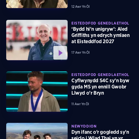
12 Awr Yn Ôl
EISTEDDFOD GENEDLAETHOL
‘Bydd hi’n unigryw’: Aled
Griffiths yn edrych ymlaen
at Eisteddfod 2027
17 Awr Yn Ôl
EISTEDDFOD GENEDLAETHOL
Cyflwynydd S4C sy’n byw
gyda MS yn ennill Gwobr
Llwyd o’r Bryn
11 Awr Yn Ôl
NEWYDDION
Dyn ifanc o'r gogledd sy'n
seiclo i Wlad Thai yn yr