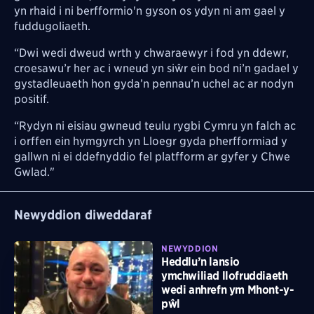
yn rhaid i ni berfformio'n gyson os ydyn ni am gael y
fuddugoliaeth.
“Dwi wedi dweud wrth y chwaraewyr i fod yn ddewr,
croesawu’r her ac i wneud yn siŵr ein bod ni’n gadael y
gystadleuaeth hon gyda’n pennau’n uchel ac ar nodyn
positif.
“Rydyn ni eisiau gwneud teulu rygbi Cymru yn falch ac
i orffen ein hymgyrch yn Lloegr gyda pherfformiad y
gallwn ni ei ddefnyddio fel platfform ar gyfer y Chwe
Gwlad."
Newyddion diweddaraf
NEWYDDION
Heddlu’n lansio
ymchwiliad llofruddiaeth
wedi anhrefn ym Mhont-y-
pŵl