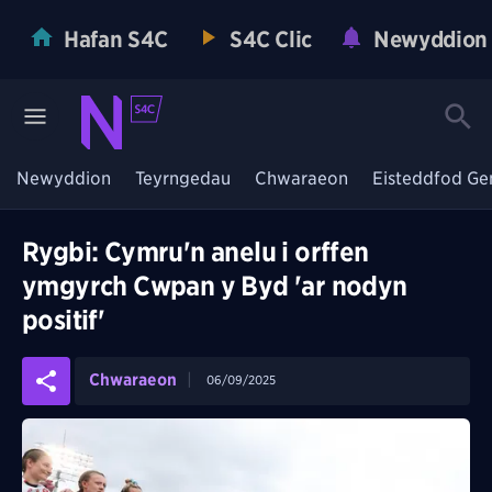
Hafan S4C
S4C Clic
Newyddion
Newyddion
Teyrngedau
Chwaraeon
Eisteddfod Ge
Rygbi: Cymru'n anelu i orffen
ymgyrch Cwpan y Byd 'ar nodyn
positif'
Chwaraeon
06/09/2025