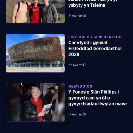
ysbyty yn Tsieina
21 Awr Yn Ôl
EISTEDDFOD GENEDLAETHOL
Caerdydd i gynnal
Eisteddfod Genedlaethol
2028
22 Awr Yn Ôl
NEWYDDION
Y Fonesig Siân Phillips i
gymryd cam yn ôl o
gynyrchiadau llwyfan mawr
17 Awr Yn Ôl