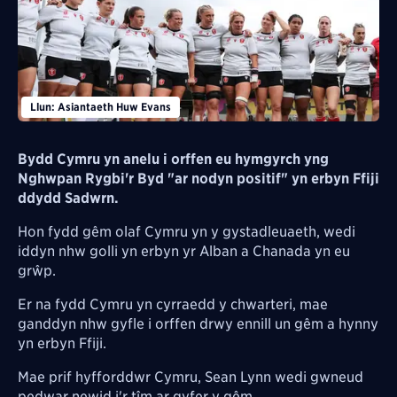
Llun: Asiantaeth Huw Evans
Bydd Cymru yn anelu i orffen eu hymgyrch yng
Nghwpan Rygbi'r Byd "ar nodyn positif" yn erbyn Ffiji
ddydd Sadwrn.
Hon fydd gêm olaf Cymru yn y gystadleuaeth, wedi
iddyn nhw golli yn erbyn yr Alban a Chanada yn eu
grŵp.
Er na fydd Cymru yn cyrraedd y chwarteri, mae
ganddyn nhw gyfle i orffen drwy ennill un gêm a hynny
yn erbyn Ffiji.
Mae prif hyfforddwr Cymru, Sean Lynn wedi gwneud
pedwar newid i'r tîm ar gyfer y gêm.