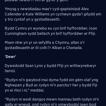
Ymysg y newidiadau mae'r cyd-gapteiniaid Alex
Callender a Kate Williams yn cychwyn gyda'i gilydd am
y tro cyntaf yn y gystadleuaeth.
Bydd Cymru yn wynebu eu cyn brif hyfforddwr, Ioan
Cunningham sydd bellach yn brif hyfforddwr ar Ffiji.
Maen nhw yn yr un sefyllfa a Chymru, allan o'r
gystadleuaeth ar ôl colli i'r Alban a Chanada.
'Dewr'
Dywedodd Sean Lynn y bydd Ffiji yn wrthwynebwyr
heriol.
“Rydyn ni’n gwybod mai dyma fydd ein gêm olaf yng
Nghwpan y Byd ac rydyn ni’n parchu’r her y bydd Fiji
yn ei rhoi i ni," meddai.
“Rydyn ni wedi dangos mewn mannau beth rydyn ni’n
gallu ei wneud, ond rydyn ni’n ymwybodol iawn bod