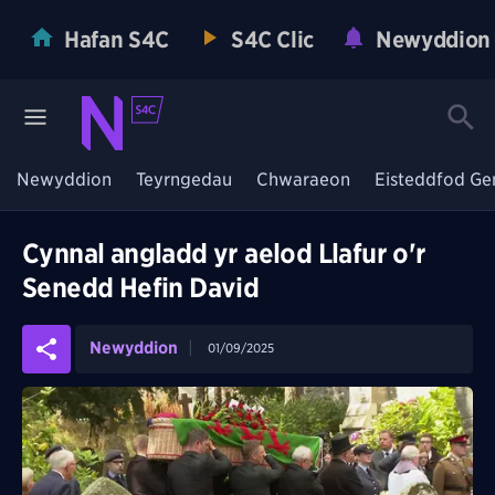
Hafan S4C
S4C Clic
Newyddion
Newyddion
Teyrngedau
Chwaraeon
Eisteddfod Ge
Cynnal angladd yr aelod Llafur o'r
Senedd Hefin David
Newyddion
01/09/2025