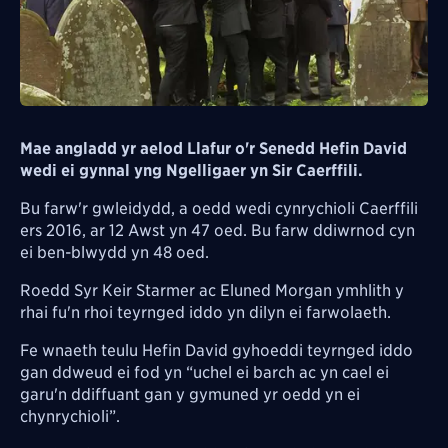
Mae angladd yr aelod Llafur o'r Senedd Hefin David
wedi ei gynnal yng Ngelligaer yn Sir Caerffili.
Bu farw'r gwleidydd, a oedd wedi cynrychioli Caerffili
ers 2016, ar 12 Awst yn 47 oed. Bu farw ddiwrnod cyn
ei ben-blwydd yn 48 oed.
Roedd Syr Keir Starmer ac Eluned Morgan ymhlith y
rhai fu'n rhoi teyrnged iddo yn dilyn ei farwolaeth.
Fe wnaeth teulu Hefin David gyhoeddi teyrnged iddo
gan ddweud ei fod yn “uchel ei barch ac yn cael ei
garu'n ddiffuant gan y gymuned yr oedd yn ei
chynrychioli”.