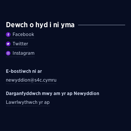
Dewch o hyd i ni yma
Facebook
Twitter
Instagram
E-bostiwch ni ar
newyddion@s4c.cymru
Darganfyddwch mwy am yr ap Newyddion
Lawrlwythwch yr ap