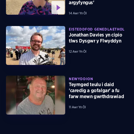
argyfyngus'
14 Awr Yn Ôl
EISTEDDFOD GENEDLAETHOL
Jonathan Davies yn cipio
tlws Dysgwr y Flwyddyn
12 Awr Yn Ôl
NEWYDDION
Teyrnged teulu i daid
'caredig a gofalgar' a fu
farw mewn gwrthdrawiad
11 Awr Yn Ôl