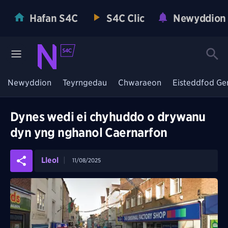
Hafan S4C
S4C Clic
Newyddion
Newyddion
Teyrngedau
Chwaraeon
Eisteddfod Ge
Dynes wedi ei chyhuddo o drywanu
dyn yng nghanol Caernarfon
Lleol
11/08/2025