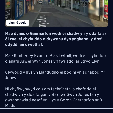
Llun: Google
Mae dynes o Gaernarfon wedi ei chadw yn y ddalfa ar
ô
l cael ei chyhuddo o drywanu dyn ynghanol y dref
ddydd Iau diwethaf.
Mae Kimberley Evans o Blas Twthill, wedi ei chyhuddo
o anafu Arwel Wyn Jones yn fwriadol ar Stryd Llyn.
Clywodd y llys yn Llandudno ei bod hi yn adnabod Mr
Jones.
Ni chyflwynwyd cais am fechnïaeth, a chafodd ei
chadw yn y ddalfa gan y Barnwr Gwyn Jones tan y
gwrandawiad nesaf yn Llys y Goron Caernarfon ar 8
Medi.