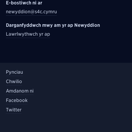
E-bostiwch ni ar
newyddion@s4c.cymru
Darganfyddwch mwy am yr ap Newyddion
Lawrlwythwch yr ap
Pynciau
Chwilio
Amdanom ni
Facebook
Twitter