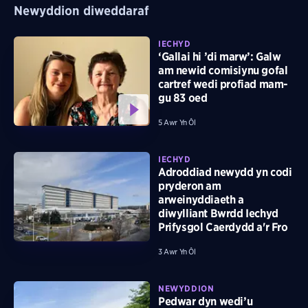
Newyddion diweddaraf
IECHYD
‘Gallai hi ’di marw’: Galw
am newid comisiynu gofal
cartref wedi profiad mam-
gu 83 oed
5 Awr Yn Ôl
IECHYD
Adroddiad newydd yn codi
pryderon am
arweinyddiaeth a
diwylliant Bwrdd Iechyd
Prifysgol Caerdydd a'r Fro
3 Awr Yn Ôl
NEWYDDION
Pedwar dyn wedi’u