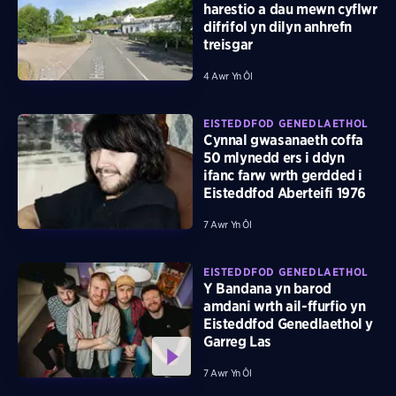
harestio a dau mewn cyflwr
difrifol yn dilyn anhrefn
treisgar
4 Awr Yn Ôl
EISTEDDFOD GENEDLAETHOL
Cynnal gwasanaeth coffa
50 mlynedd ers i ddyn
ifanc farw wrth gerdded i
Eisteddfod Aberteifi 1976
7 Awr Yn Ôl
EISTEDDFOD GENEDLAETHOL
Y Bandana yn barod
amdani wrth ail-ffurfio yn
Eisteddfod Genedlaethol y
Garreg Las
7 Awr Yn Ôl