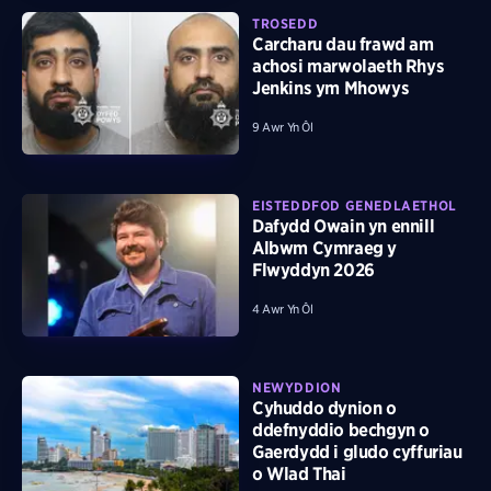
TROSEDD
Carcharu dau frawd am
achosi marwolaeth Rhys
Jenkins ym Mhowys
9 Awr Yn Ôl
EISTEDDFOD GENEDLAETHOL
Dafydd Owain yn ennill
Albwm Cymraeg y
Flwyddyn 2026
4 Awr Yn Ôl
NEWYDDION
Cyhuddo dynion o
ddefnyddio bechgyn o
Gaerdydd i gludo cyffuriau
o Wlad Thai