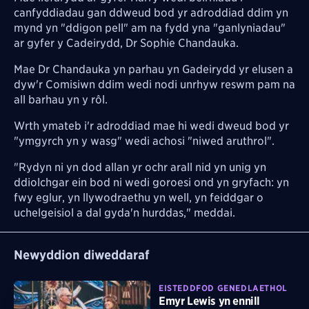
canfyddiadau gan ddweud bod yr adroddiad ddim yn
mynd yn "ddigon pell" am na fydd yna "ganlyniadau"
ar gyfer y Cadeirydd, Dr Sophie Chandauka.
Mae Dr Chandauka yn parhau yn Gadeirydd yr elusen a
dyw'r Comisiwn ddim wedi nodi unrhyw reswm pam na
all barhau yn y rôl.
Wrth ymateb i'r adroddiad mae hi wedi dweud bod yr
"ymgyrch yn y wasg" wedi achosi "niwed aruthrol".
"Rydyn ni yn dod allan yr ochr arall nid yn unig yn
ddiolchgar ein bod ni wedi goroesi ond yn gryfach: yn
fwy eglur, yn llywodraethu yn well, yn feiddgar o
uchelgeisiol a dal gyda'n hurddas," meddai.
Newyddion diweddaraf
EISTEDDFOD GENEDLAETHOL
Emyr Lewis yn ennill