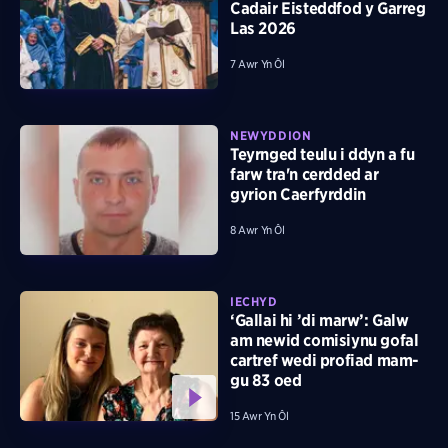
Cadair Eisteddfod y Garreg
Las 2026
7 Awr Yn Ôl
NEWYDDION
Teyrnged teulu i ddyn a fu
farw tra'n cerdded ar
gyrion Caerfyrddin
8 Awr Yn Ôl
IECHYD
‘Gallai hi ’di marw’: Galw
am newid comisiynu gofal
cartref wedi profiad mam-
gu 83 oed
15 Awr Yn Ôl