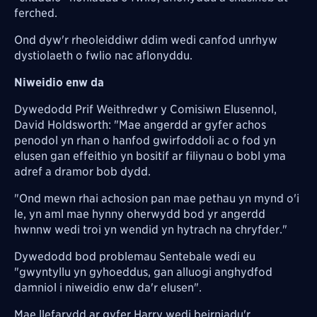
ferched.
Ond dyw'r rheoleiddiwr ddim wedi canfod unrhyw
dystiolaeth o fwlio nac aflonyddu.
Niweidio enw da
Dywedodd Prif Weithredwr y Comisiwn Elusennol,
David Holdsworth: "Mae angerdd ar gyfer achos
penodol yn rhan o hanfod gwirfoddoli ac o fod yn
elusen gan effeithio yn bositif ar filiynau o bobl yma
adref a dramor bob dydd.
"Ond mewn rhai achosion pan mae pethau yn mynd o'i
le, yn aml mae hynny oherwydd bod yr angerdd
hwnnw wedi troi yn wendid yn hytrach na chryfder."
Dywedodd bod problemau Sentebale wedi eu
"gwyntyllu yn gyhoeddus, gan alluogi anghydfod
damniol i niweidio enw da'r elusen".
Mae llefarydd ar gyfer Harry wedi beirniadu'r