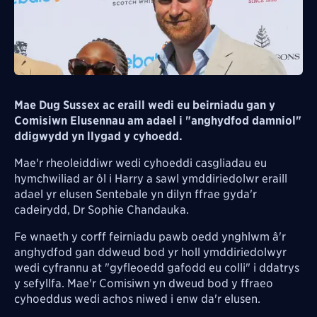
Mae Dug Sussex ac eraill wedi eu beirniadu gan y
Comisiwn Elusennau am adael i "anghydfod damniol"
ddigwydd yn llygad y cyhoedd.
Mae'r rheoleiddiwr wedi cyhoeddi casgliadau eu
hymchwiliad ar ôl i Harry a sawl ymddiriedolwr eraill
adael yr elusen Sentebale yn dilyn ffrae gyda'r
cadeirydd, Dr Sophie Chandauka.
Fe wnaeth y corff feirniadu pawb oedd ynghlwm â'r
anghydfod gan ddweud bod yr holl ymddiriedolwyr
wedi cyfrannu at "gyfleoedd gafodd eu colli" i ddatrys
y sefyllfa. Mae'r Comisiwn yn dweud bod y ffraeo
cyhoeddus wedi achos niwed i enw da'r elusen.