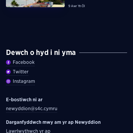
9 Awr Yn Ôl
Dewch o hyd i ni yma
Facebook
Twitter
Instagram
E-bostiwch ni ar
newyddion@s4c.cymru
Darganfyddwch mwy am yr ap Newyddion
Lawrlwythwch yr ap