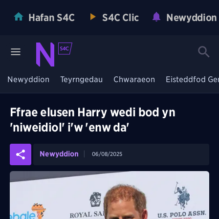
Hafan S4C
S4C Clic
Newyddion
Newyddion
Teyrngedau
Chwaraeon
Eisteddfod Ge
Ffrae elusen Harry wedi bod yn
'niweidiol' i'w 'enw da'
Newyddion
06/08/2025