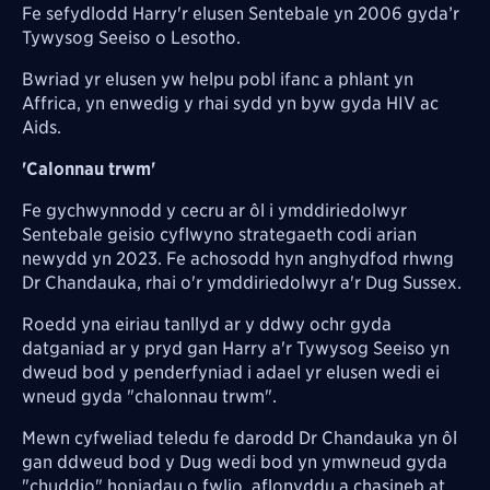
Fe sefydlodd Harry'r elusen Sentebale yn 2006 gyda’r
Tywysog Seeiso o Lesotho.
Bwriad yr elusen yw helpu pobl ifanc a phlant yn
Affrica, yn enwedig y rhai sydd yn byw gyda HIV ac
Aids.
'Calonnau trwm'
Fe gychwynnodd y cecru ar ôl i ymddiriedolwyr
Sentebale geisio cyflwyno strategaeth codi arian
newydd yn 2023. Fe achosodd hyn anghydfod rhwng
Dr Chandauka, rhai o'r ymddiriedolwyr a'r Dug Sussex.
Roedd yna eiriau tanllyd ar y ddwy ochr gyda
datganiad ar y pryd gan Harry a'r Tywysog Seeiso yn
dweud bod y penderfyniad i adael yr elusen wedi ei
wneud gyda "chalonnau trwm".
Mewn cyfweliad teledu fe darodd Dr Chandauka yn ôl
gan ddweud bod y Dug wedi bod yn ymwneud gyda
"chuddio" honiadau o fwlio, aflonyddu a chasineb at