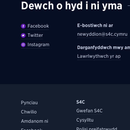
Dewch o hyd i ni yma
E-bostiwch ni ar
Facebook
newyddion@s4c.cymru
Twitter
Instagram
Darganfyddwch mwy am
Lawrlwythwch yr ap
S4C
Pynciau
Gwefan S4C
Chwilio
Cysylltu
Amdanom ni
Polisi preifatrwydd