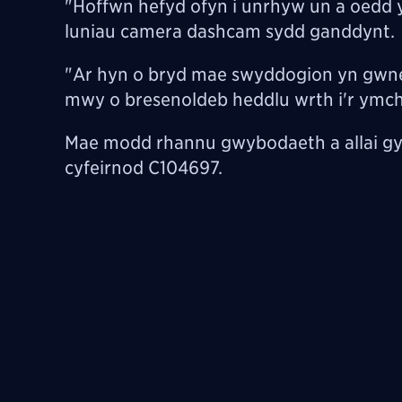
"Hoffwn hefyd ofyn i unrhyw un a oedd y
luniau camera dashcam sydd ganddynt.
"Ar hyn o bryd mae swyddogion yn gwneu
mwy o bresenoldeb heddlu wrth i'r ymchw
Mae modd rhannu gwybodaeth a allai gyn
cyfeirnod C104697.