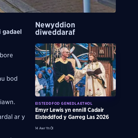
Newyddion
diweddaraf
i gadael
 bore
dau bod
 iawn.
EISTEDDFOD GENEDLAETHOL
Emyr Lewis yn ennill Cadair
rdal ar y
Eisteddfod y Garreg Las 2026
14 Awr Yn Ôl