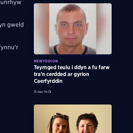
o unrhyw
 yn gweld
fynnu'r
NEWYDDION
Teyrnged teulu i ddyn a fu farw
tra'n cerdded ar gyrion
Caerfyrddin
15 Awr Yn Ôl