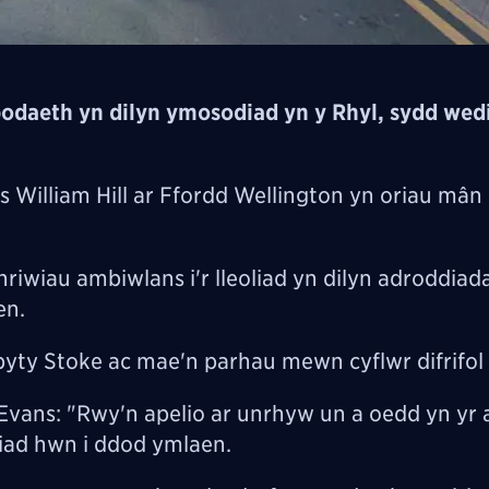
odaeth yn dilyn ymosodiad yn y Rhyl, sydd wed
William Hill ar Ffordd Wellington yn oriau mân
riwiau ambiwlans i'r lleoliad yn dilyn adroddia
en.
byty Stoke ac mae'n parhau mewn cyflwr difrifol
vans: "Rwy'n apelio ar unrhyw un a oedd yn yr a
diad hwn i ddod ymlaen.