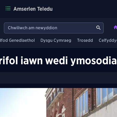
Amserlen Teledu
dfod Genedlaethol
Dysgu Cymraeg
Trosedd
Celfyddy
rifol iawn wedi ymosodia