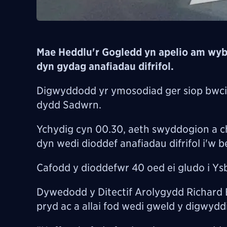
Mae Heddlu'r Gogledd yn apelio am wyb
dyn gydag anafiadau difrifol.
Digwyddodd yr ymosodiad ger siop bwcis 
dydd Sadwrn.
Ychydig cyn 00.30, aeth swyddogion a ch
dyn wedi dioddef anafiadau difrifol i'w b
Cafodd y dioddefwr 40 oed ei gludo i Ys
Dywedodd y Ditectif Arolygydd Richard E
pryd ac a allai fod wedi gweld y digwyd