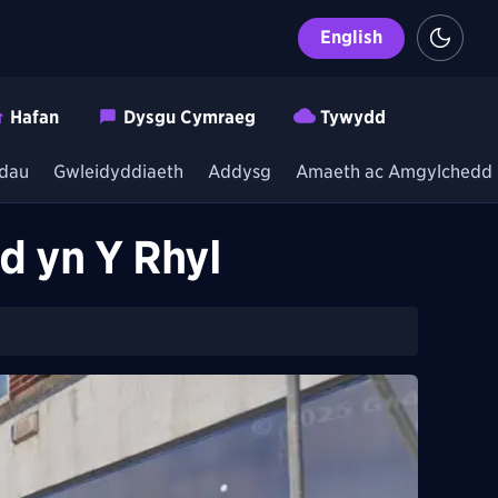
English
Hafan
Dysgu Cymraeg
Tywydd
dau
Gwleidyddiaeth
Addysg
Amaeth ac Amgylchedd
d yn Y Rhyl