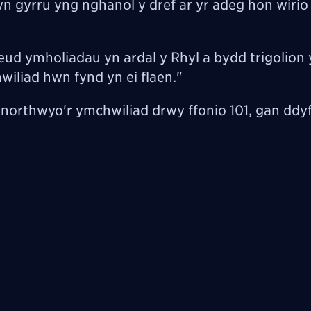
n gyrru yng nghanol y dref ar yr adeg hon wiri
d ymholiadau yn ardal y Rhyl a bydd trigolion
iliad hwn fynd yn ei flaen."
orthwyo'r ymchwiliad drwy ffonio 101, gan ddy