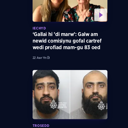
IECHYD
‘Gallai hi ’di marw’: Galw am
newid comisiynu gofal cartref
wedi profiad mam-gu 83 oed
22 Awr Yn Ôl
TROSEDD