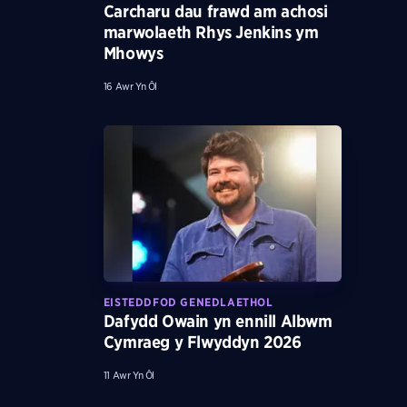
Carcharu dau frawd am achosi
marwolaeth Rhys Jenkins ym
Mhowys
16 Awr Yn Ôl
EISTEDDFOD GENEDLAETHOL
Dafydd Owain yn ennill Albwm
Cymraeg y Flwyddyn 2026
11 Awr Yn Ôl