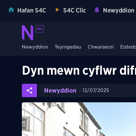
Hafan S4C
S4C Clic
Newyddion
Newyddion
Teyrngedau
Chwaraeon
Eisted
Dyn mewn cyflwr dif
Newyddion
12/07/2025