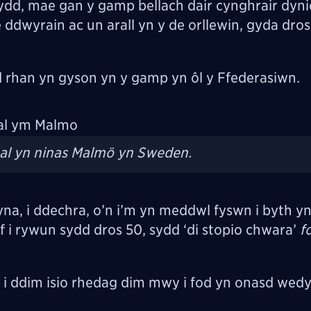
d, mae gan y gamp bellach dair cynghrair dyni
e ddwyrain ac un arall yn y de orllewin, gyda dros
d rhan yn gyson yn y gamp yn
ôl y Ffederasiwn.
al yn ninas Malmö yn Sweden.
 yna, i ddechra, o’n i’m yn meddwl fyswn i byth 
aff i rywun sydd dros 50, sydd ‘di stopio chwara’
f
w i ddim isio rhedag dim mwy i fod yn onasd wed