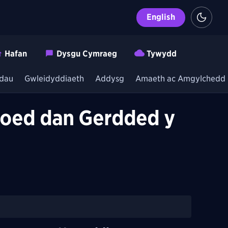
English
Hafan
Dysgu Cymraeg
Tywydd
dau
Gwleidyddiaeth
Addysg
Amaeth ac Amgylchedd
roed dan Gerdded y