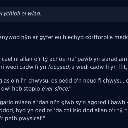
rychioli ei wlad.
 menywod
hŷn ar gyfer eu hiechyd corfforol a medd
cael ni allan o’r tŷ achos ma’ pawb yn siarad a
i mi wedi cadw fi yn
focused
, a wedi cadw fi yn ffit
long as o’n i’n chwysu, os oedd o’n neud fi chwysu,
 dwi heb stopio
ever since
."
gario mlaen a 'dan ni'n glwb sy'n agored i bawb 
dod, hyd yn oed os 'da chi isio dod allan o'r tŷ, t
r peth pwysicaf."