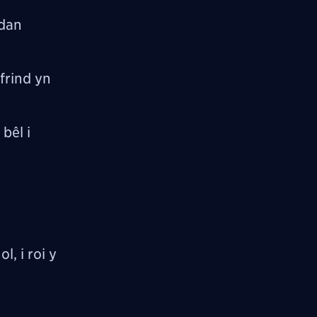
 dan
rind yn
bêl i
, i roi y