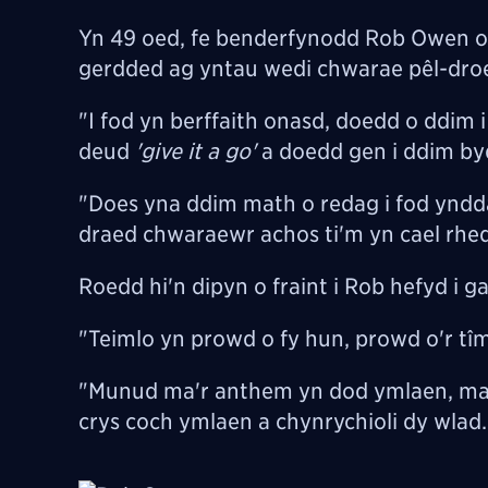
Yn 49 oed, fe benderfynodd Rob Owen 
gerdded ag yntau wedi chwarae p
ê
l-dro
"I fod yn berffaith onasd, doedd o ddim i
deud
'give it a go'
a doedd gen i ddim byd
"Does yna ddim math o redag i fod yndda
draed chwaraewr achos ti'm yn cael rhe
Roedd hi'n dipyn o fraint i Rob hefyd i g
"Teimlo yn prowd o fy hun, prowd o'r
t
î
"Munud ma'r anthem yn dod ymlaen, ma' '
crys coch ymlaen a chynrychioli dy wlad.