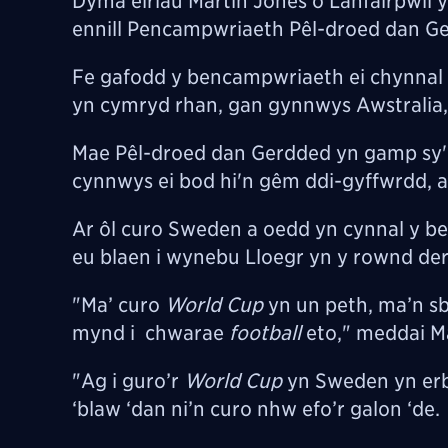
Dyma eiriau Martin Jones o Lanfairpwll
ennill Pencampwriaeth Pêl-droed dan G
Fe gafodd y bencampwriaeth ei chynnal
yn cymryd rhan, gan gynnwys Awstralia, 
Mae Pêl-droed dan Gerdded yn gamp sy
cynnwys ei bod hi'n gêm ddi-gyffwrdd, 
Ar
ôl
curo Sweden a oedd yn cynnal y be
eu blaen i wynebu Lloegr yn y rownd derf
"Ma’ curo
World Cup
yn un peth, ma’n sb
mynd i chwarae
football
eto," meddai Ma
"Ag i guro’r
World Cup
yn Sweden yn erby
‘blaw ‘dan ni’n curo nhw efo’r galon ‘de.