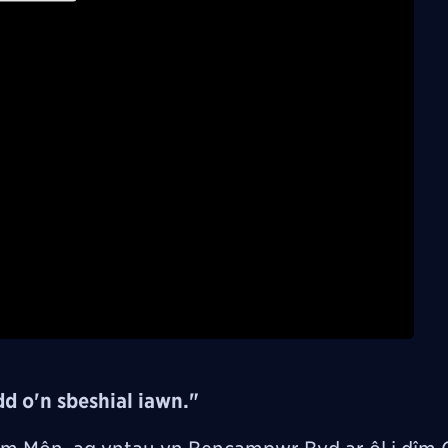
Play
Video
dd o'n sbeshial iawn."