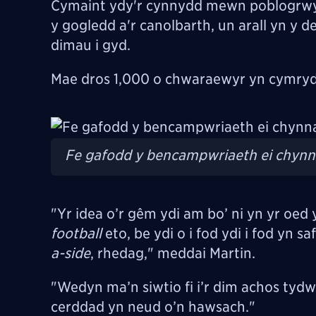
Cymaint ydy'r cynnydd mewn poblogrwyd
y gogledd a'r canolbarth, un arall yn y d
dimau i gyd.
Mae dros 1,000 o chwaraewyr yn cymry
Image
Fe gafodd y bencampwriaeth ei chynn
"Yr idea o’r gêm ydi am bo’ ni yn yr oed
football
eto, be ydi o i fod ydi i fod yn s
a-side
, rhedag," meddai Martin.
"Wedyn ma’n siwtio fi i’r dim achos tyd
cerddad yn neud o’n hawsach."