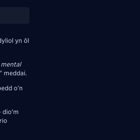
yliol yn ôl
m
mental
," meddai.
 oedd o’n
- dio'm
rio