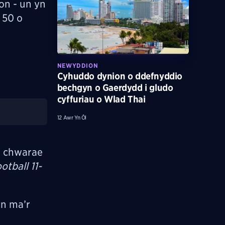
on - un yn
 50 o
NEWYDDION
Cyhuddo dynion o ddefnyddio
bechgyn o Gaerdydd i gludo
cyffuriau o Wlad Thai
12 Awr Yn Ôl
yn chwarae
ootball 11-
yn ma’r