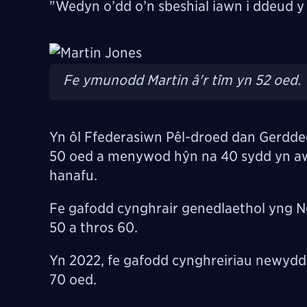
"Wedyn o’dd o’n sbeshial iawn i ddeud y 
Image
Fe ymunodd Martin â'r tîm yn 52 oed.
Yn
ôl Ffederasiwn Pêl-droed dan Gerdde
50 oed a menywod hŷn na 40 sydd yn awyd
hanafu.
Fe gafodd cynghrair genedlaethol yng N
50 a thros 60.
Yn 2022, fe gafodd cynghreiriau newydd 
70 oed.