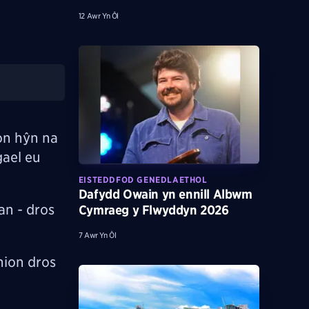
12 Awr Yn Ôl
on hŷn na
gael eu
EISTEDDFOD GENEDLAETHOL
Dafydd Owain yn ennill Albwm
an - dros
Cymraeg y Flwyddyn 2026
7 Awr Yn Ôl
nion dros