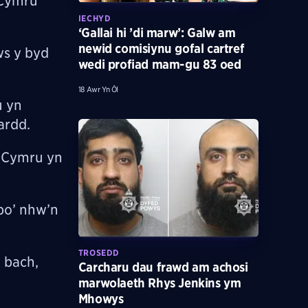
 Cymru
IECHYD
‘Gallai hi ’di marw’: Galw am
newid comisiynu gofal cartref
ws y byd
wedi profiad mam-gu 83 oed
18 Awr Yn Ôl
u yn
hardd.
h Cymru yn
bo’ nhw’n
TROSEDD
 bach,
Carcharu dau frawd am achosi
marwolaeth Rhys Jenkins ym
Mhowys