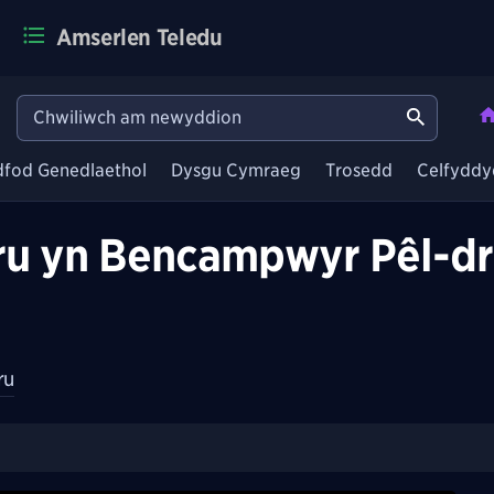
Amserlen Teledu
dfod Genedlaethol
Dysgu Cymraeg
Trosedd
Celfyddy
mru yn Bencampwyr Pêl-d
ru