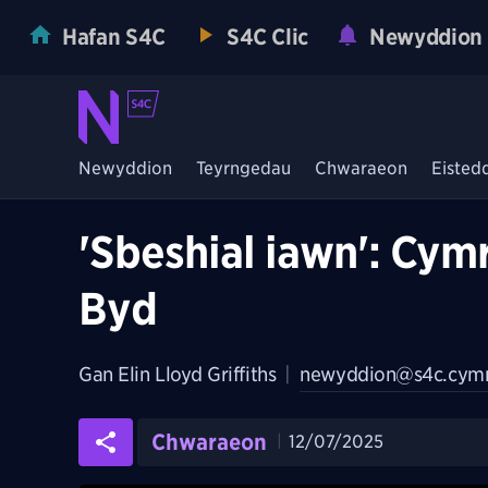
Hafan S4C
S4C Clic
Newyddion
Newyddion
Teyrngedau
Chwaraeon
Eisted
'Sbeshial iawn': Cy
Byd
Gan
Elin Lloyd Griffiths
|
newyddion@s4c.cym
Chwaraeon
12/07/2025