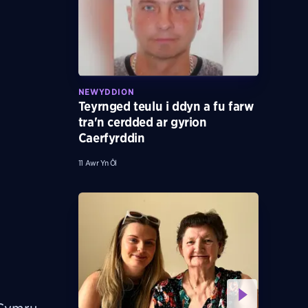
NEWYDDION
Teyrnged teulu i ddyn a fu farw
tra'n cerdded ar gyrion
Caerfyrddin
11 Awr Yn Ôl