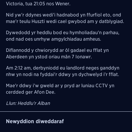
Victoria, tua 21:05 nos Wener.
Nid yw’r ddynes wedi’i hadnabod yn ffurfiol eto, ond
mae’r teulu Huszti wedi cael gwybod am y datblygiad.
Dywedodd yr heddlu bod eu hymholiadau'n parhau,
ond nad oes unrhyw amgylchiadau amheus.
Diflannodd y chwiorydd ar ôl gadael eu fflat yn
Aberdeen yn ystod oriau mân 7 Ionawr.
Am 2:12 am, derbyniodd eu landlord neges ganddyn
nhw yn nodi na fyddai'r ddwy yn dychwelyd i'r fflat.
Mae'r ddwy i'w gweld ar y pryd ar luniau CCTV yn
cerdded ger Afon Dee.
Llun: Heddlu'r Alban
Newyddion diweddaraf