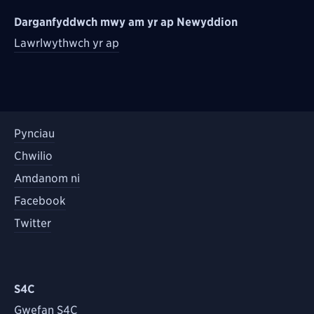
Darganfyddwch mwy am yr ap Newyddion
Lawrlwythwch yr ap
Pynciau
Chwilio
Amdanom ni
Facebook
Twitter
S4C
Gwefan S4C