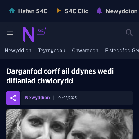
Hafan S4C
S4C Clic
Newyddion
Newyddion
Teyrngedau
Chwaraeon
Eisteddfod Ge
Darganfod corff ail ddynes wedi
diflaniad chwiorydd
Newyddion
01/02/2025