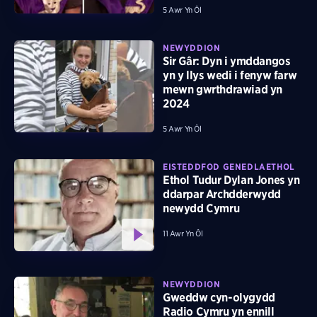
5 Awr Yn Ôl
NEWYDDION
Sir Gâr: Dyn i ymddangos
yn y llys wedi i fenyw farw
mewn gwrthdrawiad yn
2024
5 Awr Yn Ôl
EISTEDDFOD GENEDLAETHOL
Ethol Tudur Dylan Jones yn
ddarpar Archdderwydd
newydd Cymru
11 Awr Yn Ôl
NEWYDDION
Gweddw cyn-olygydd
Radio Cymru yn ennill