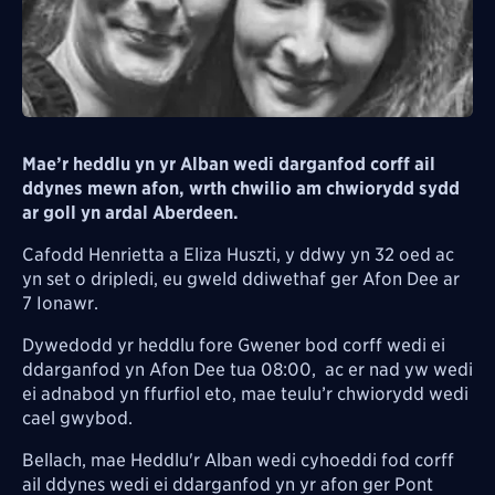
Mae’r heddlu yn yr Alban wedi darganfod corff ail
ddynes mewn afon, wrth chwilio am chwiorydd sydd
ar goll yn ardal Aberdeen.
Cafodd Henrietta a Eliza Huszti, y ddwy yn 32 oed ac
yn set o dripledi, eu gweld ddiwethaf ger Afon Dee ar
7 Ionawr.
Dywedodd yr heddlu fore Gwener bod corff wedi ei
ddarganfod yn Afon Dee tua 08:00, ac er nad yw wedi
ei adnabod yn ffurfiol eto, mae teulu’r chwiorydd wedi
cael gwybod.
Bellach, mae Heddlu'r Alban wedi cyhoeddi fod corff
ail ddynes wedi ei ddarganfod yn yr afon ger Pont