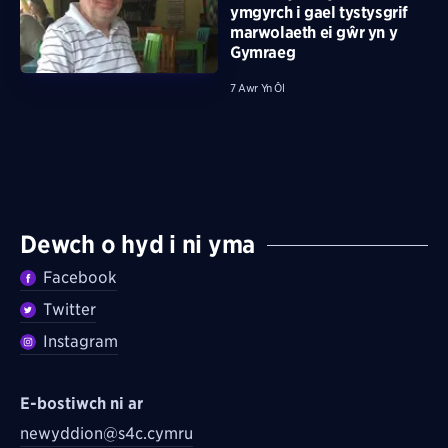
ymgyrch i gael tystysgrif
marwolaeth ei gŵr yn y
Gymraeg
7 Awr Yn Ôl
Dewch o hyd i ni yma
Facebook
Twitter
Instagram
E-bostiwch ni ar
newyddion@s4c.cymru