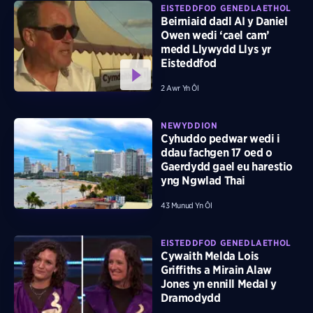
EISTEDDFOD GENEDLAETHOL
Beirniaid dadl AI y Daniel
Owen wedi ‘cael cam’
medd Llywydd Llys yr
Eisteddfod
2 Awr Yn Ôl
NEWYDDION
Cyhuddo pedwar wedi i
ddau fachgen 17 oed o
Gaerdydd gael eu harestio
yng Ngwlad Thai
43 Munud Yn Ôl
EISTEDDFOD GENEDLAETHOL
Cywaith Melda Lois
Griffiths a Mirain Alaw
Jones yn ennill Medal y
Dramodydd