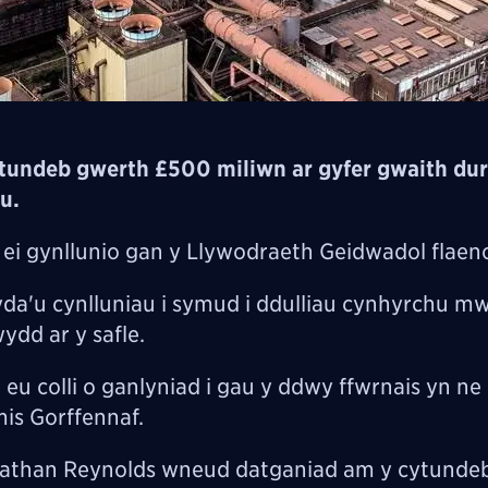
tundeb gwerth £500 miliwn ar gyfer gwaith dur
au.
ei gynllunio gan y Llywodraeth Geidwadol flaen
gyda'u cynlluniau i symud i ddulliau cynhyrchu m
ydd ar y safle.
eu colli o ganlyniad i gau y ddwy ffwrnais yn n
mis Gorffennaf.
onathan Reynolds wneud datganiad am y cytundeb