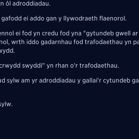
n ôl adroddiadau.
a gafodd ei addo gan y llywodraeth flaenorol.
nol ei fod yn credu fod yna "gytundeb gwell ar 
dinol, wrth iddo gadarnhau fod trafodaethau yn p
ewydd.
crwydd swyddi" yn rhan o'r trafodaethau.
sylw am yr adroddiadau y gallai'r cytundeb gae
sylw.