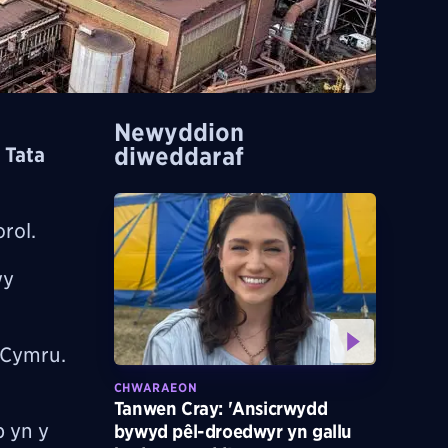
Newyddion
diweddaraf
 Tata
orol.
wy
e Cymru.
CHWARAEON
Tanwen Cray: 'Ansicrwydd
 yn y
bywyd pêl-droedwyr yn gallu