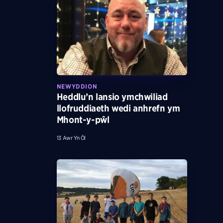
NEWYDDION
Heddlu’n lansio ymchwiliad
llofruddiaeth wedi anhrefn ym
Mhont-y-pŵl
13 Awr Yn Ôl