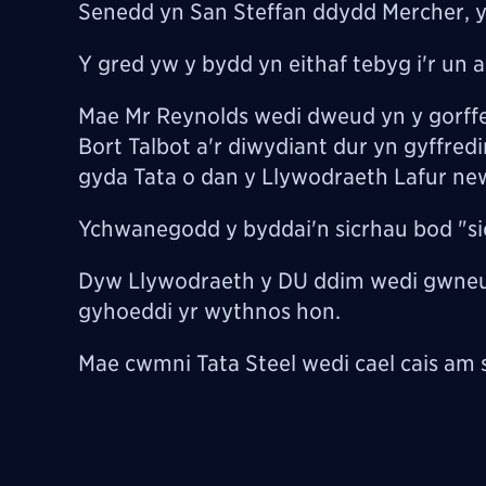
Senedd yn San Steffan ddydd Mercher, y
Y gred yw y bydd yn eithaf tebyg i'r un 
Mae Mr Reynolds wedi dweud yn y gorffen
Bort Talbot a'r diwydiant dur yn gyffre
gyda Tata o dan y Llywodraeth Lafur n
Ychwanegodd y byddai'n sicrhau bod "si
Dyw Llywodraeth y DU ddim wedi gwneud 
gyhoeddi yr wythnos hon.
Mae cwmni Tata Steel wedi cael cais am 