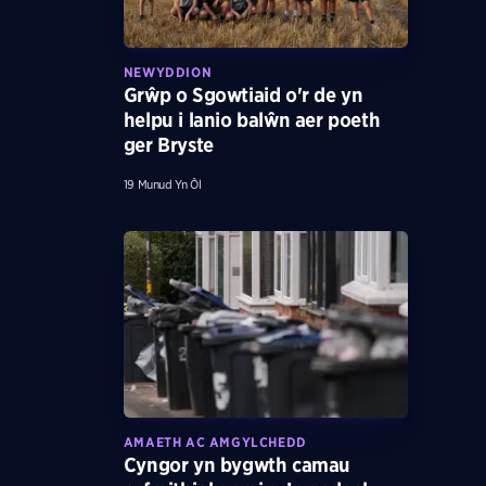
NEWYDDION
Grŵp o Sgowtiaid o'r de yn
helpu i lanio balŵn aer poeth
ger Bryste
19 Munud Yn Ôl
AMAETH AC AMGYLCHEDD
Cyngor yn bygwth camau