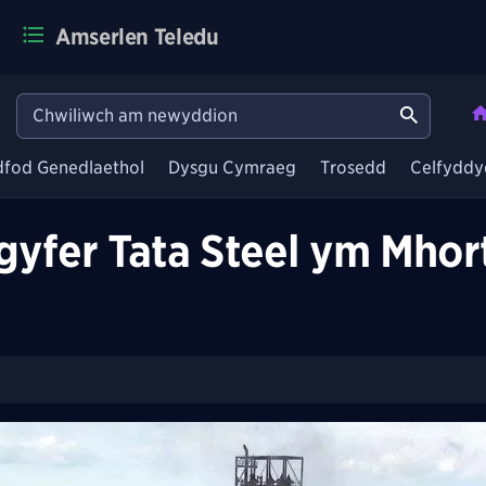
Amserlen Teledu
dfod Genedlaethol
Dysgu Cymraeg
Trosedd
Celfyddy
fer Tata Steel ym Mhort T