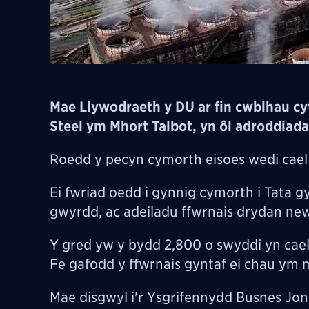
Mae Llywodraeth y DU ar fin cwblhau cy
Steel ym Mhort Talbot, yn ôl adroddiad
Roedd y pecyn cymorth eisoes wedi cael 
Ei fwriad oedd i gynnig cymorth i Tata 
gwyrdd, ac adeiladu ffwrnais drydan new
Y gred yw y bydd 2,800 o swyddi yn cael 
Fe gafodd y ffwrnais gyntaf ei chau ym 
Mae disgwyl i'r Ysgrifennydd Busnes J