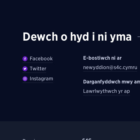
Dewch o hyd i ni yma
E-bostiwch ni ar
Facebook
newyddion@s4c.cymru
Twitter
Instagram
Darganfyddwch mwy am
Lawrlwythwch yr ap