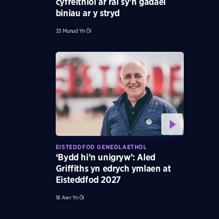
cyfreithiol ar rai sy’n gadael
biniau ar y stryd
33 Munud Yn Ôl
EISTEDDFOD GENEDLAETHOL
‘Bydd hi’n unigryw’: Aled
Griffiths yn edrych ymlaen at
Eisteddfod 2027
18 Awr Yn Ôl