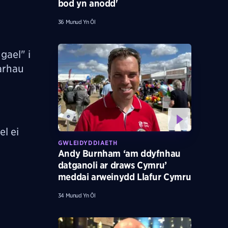
bod yn anodd'
36 Munud Yn Ôl
gael" i
arhau
l ei
GWLEIDYDDIAETH
Andy Burnham ‘am ddyfnhau
datganoli ar draws Cymru’
meddai arweinydd Llafur Cymru
34 Munud Yn Ôl