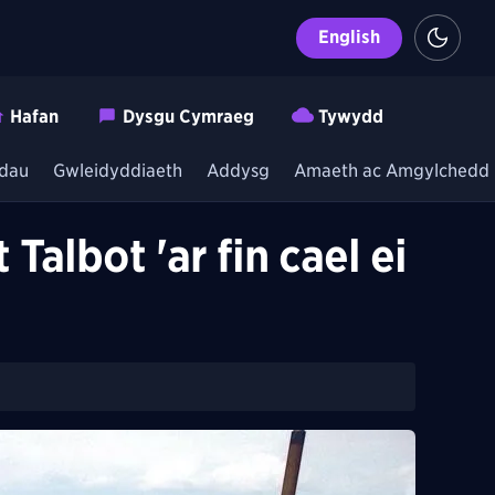
English
Hafan
Dysgu Cymraeg
Tywydd
dau
Gwleidyddiaeth
Addysg
Amaeth ac Amgylchedd
albot 'ar fin cael ei