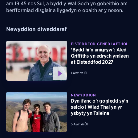
am 19.45 nos Sul, a bydd y Wal Goch yn gobeithio am
berfformiad disglair a llygedyn o obaith ar y noson.
Newyddion diweddaraf
EISTEDDFOD GENEDLAETHOL
‘Bydd hi’n unigryw’: Aled
Griffiths yn edrych ymlaen
at Eisteddfod 2027
1 Awr Yn Ôl
NEWYDDION
Dyn ifanc o'r gogledd sy'n
seiclo i Wlad Thai yn yr
ysbyty yn Tsieina
5 Awr Yn Ôl