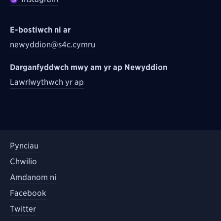
E-bostiwch ni ar
newyddion@s4c.cymru
Darganfyddwch mwy am yr ap Newyddion
Lawrlwythwch yr ap
Pynciau
Chwilio
Amdanom ni
Facebook
Twitter