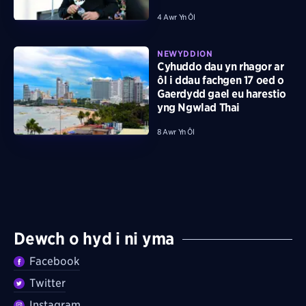
4 Awr Yn Ôl
NEWYDDION
Cyhuddo dau yn rhagor ar
ôl i ddau fachgen 17 oed o
Gaerdydd gael eu harestio
yng Ngwlad Thai
8 Awr Yn Ôl
Dewch o hyd i ni yma
Facebook
Twitter
Instagram