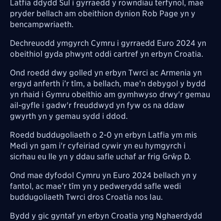
Latfia ddydd Sul i gyrraedd y rowndiau terfynol, mae
pryder bellach am obeithion dynion Rob Page yn y
bencampwriaeth.
Dechreuodd ymgyrch Cymru i gyrraedd Euro 2024 yn
obeithiol gyda phwynt oddi cartref yn erbyn Croatia.
Ond roedd dwy golled yn erbyn Twrci ac Armenia yn
ergyd anferth i’r tîm, a bellach, mae’n debygol y bydd
yn rhaid i Gymru obeithio am gymhwyso drwy'r gemau
ail-gyfle i gadw'r freuddwyd yn fyw os na ddaw
gwyrth yn y gemau sydd i ddod.
Roedd buddugoliaeth o 2-0 yn erbyn Latfia ym mis
Medi yn gam i'r cyfeiriad cywir yn eu hymgyrch i
sicrhau eu lle yn y ddau safle uchaf ar frig Gr
ŵ
p D.
Ond mae dyfodol Cymru yn Euro 2024 bellach yn y
fantol, ac mae’r tîm yn y pedwerydd safle wedi
buddugoliaeth Twrci dros Croatia nos Iau.
Bydd y gic gyntaf
yn erbyn Croatia yng Nghaerdydd