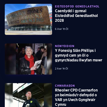
EISTEDDFOD GENEDLAETHOL
Caerdydd i gynnal
Eisteddfod Genedlaethol
2028
6 Awr Yn Ôl
NEWYDDION
Y Fonesig Siân Phillips i
gymryd cam yn ôl o
gynyrchiadau llwyfan mawr
2 Awr Yn Ôl
CHWARAEON
Rheolwr CPD Caernarfon
yn beirniadu'r defnydd o
VAR yn Uwch Gynghrair
Cymru