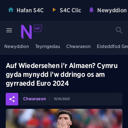
Hafan S4C
S4C Clic
Newyddion
Newyddion
Teyrngedau
Chwaraeon
Eisteddfod Ge
Auf Wiedersehen i'r Almaen? Cymru
gyda mynydd i'w ddringo os am
gyrraedd Euro 2024
Chwaraeon
13/10/2023