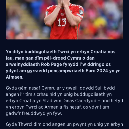
Yn dilyn buddugoliaeth Twrci yn erbyn Croatia nos
Iau, mae gan dîm pêl-droed Cymru o dan
arweinyddiaeth Rob Page fynydd i’w ddringo os
ydynt am gyrraedd pencampwriaeth Euro 2024 yn yr
Almaen.
Gyda g
ê
m nesaf Cymru ar y gweill ddydd Sul, bydd
angen i’r tîm sicrhau nid yn unig buddugoliaeth yn
erbyn Croatia yn Stadiwm Dinas Caerdydd – ond hefyd
yn erbyn Twrci ac Armenia fis nesaf, os ydynt am
gadw'r freuddwyd yn fyw.
Gyda Thwrci dim ond angen un pwynt yn unig yn erbyn