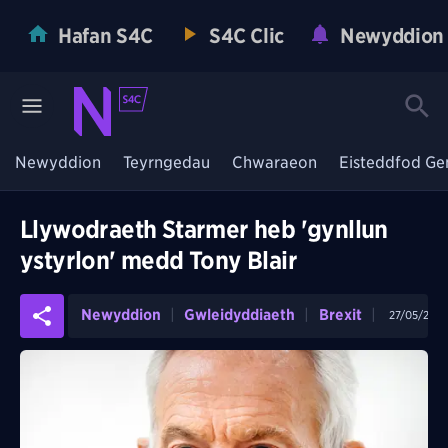
Hafan S4C
S4C Clic
Newyddion
Newyddion
Teyrngedau
Chwaraeon
Eisteddfod Ge
Llywodraeth Starmer heb 'gynllun
ystyrlon' medd Tony Blair
Newyddion
Gwleidyddiaeth
Brexit
27/05/202