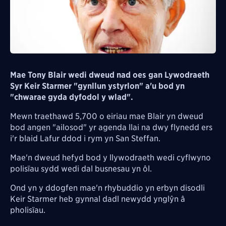
Mae Tony Blair wedi dweud nad oes gan Lywodraeth
Syr Keir Starmer "gynllun ystyrlon" a'u bod yn
"chwarae gyda dyfodol y wlad".
Mewn traethawd 5,700 o eiriau mae Blair yn dweud
bod angen "ailosod" yr agenda llai na dwy flynedd ers
i'r blaid Lafur ddod i rym yn San Steffan.
Mae'n dweud hefyd bod y llywodraeth wedi cyflwyno
polisïau sydd wedi dal busnesau yn ôl.
Ond yn y ddogfen mae'n rhybuddio yn erbyn disodli
Keir Starmer heb gynnal dadl newydd ynglŷn â
pholisïau.