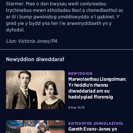
Starmer. Mae o dan bwysau wedi canlyniadau
trychinebus mewn etholiadau lleol a chenedlaethol ac
ar ôl i bump gweinidog ymddiswyddo o'i gabinet. Y
gred yw y bydd yna her i'w arweinyddiaeth yn y
dyfodol.
Llun:
Victoria Jones/PA
Newyddion diweddaraf
NEWYDDION
Marwolaethau Llangolman:
Yr heddlu'n rhannu
diweddariad am eu
hadolygiad fforensig
8 Awr Yn Ôl
EISTEDDFOD GENEDLAETHOL
Gareth Evans-Jones yn