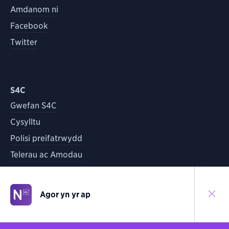
Amdanom ni
Facebook
Twitter
S4C
Gwefan S4C
Cysylltu
Polisi preifatrwydd
Telerau ac Amodau
Agor yn yr ap
©
2026
S4C
Yn ôl i'r brig