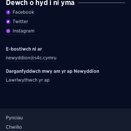
Dewch o hyd i ni yma
Facebook
Twitter
Instagram
E-bostiwch ni ar
newyddion@s4c.cymru
Darganfyddwch mwy am yr ap Newyddion
Lawrlwythwch yr ap
Pynciau
Chwilio