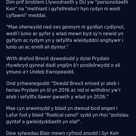
Dim prif broblem Llywodraeth y DU yw "personoliaeth
Keir" na "methiant i gyfathrebu'r hyn rydyn ni wedi
cyflawni" meddai.
"Mae oherwydd nad oes gennym ni gynllun cydlynol,
wedi’i lunio ar gyfer y wlad mewn byd sy’n newid yn
gyflym ac rydym yn y sefyllfa wleidyddol anghywir i
lunio un ac ennill ail dymor.”
Wrth drafod Brexit dywedodd y dylai Prydain
rhywbryd gynnal dadl ynglŷn â'r posibilrwydd o ail
ymuno a'r Undeb Ewropeaidd.
Ond ychwanegodd: "Doedd Brexit erioed yr ateb i
heriau Prydain yn ôl yn 2016 ac nid ei wrthdroi yw'r
ateb i sefyllfa llawer gwaeth y wlad yn 2026."
Mae cyn arweinydd y blaid yn dweud bod angen i
Lafur fod y blaid "Radical canol" sydd yn rhoi "polisïau
gyntaf a gwleidyddiaeth yn olaf".
Daw sylwadau Blair mewn cyfnod anodd i Syr Keir