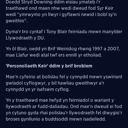
Doedd Stryd Downing ddim eisiau ymateb i'r
traethawd ond maen nhw wedi dweud fod Syr Keir
wedi "ymrwymo yn llwyr i gyflawni newid i bobl sy'n
gweithio".
Dyma'r tro cyntaf i Tony Blair feirniadu mewn manylder
Llywodraeth y DU.
Yn ôl Blair, oedd yn Brif Weinidog rhwng 1997 a 2007,
mae Llafur wedi atal twf ers ennill yr etholiad.
'Personoliaeth Keir' ddim y brif broblem
Mae'n cyfeirio at bolisïau fel y cynnydd mewn yswiriant
gwladol cyflogwyr, y bil hawliau gweithwyr a’r
cynnydd yn yr isafswm cyflog.
Yn y traethawd mae hefyd yn feirniadol o wariant y
llywodraeth ar fudd-daliadau. Ond mae'n dweud ei fod
yn cytuno gyda rhai polisïau’r llywodraeth fel diwygio’r
broses gynllunio a buddsoddi mewn isadeiledd.