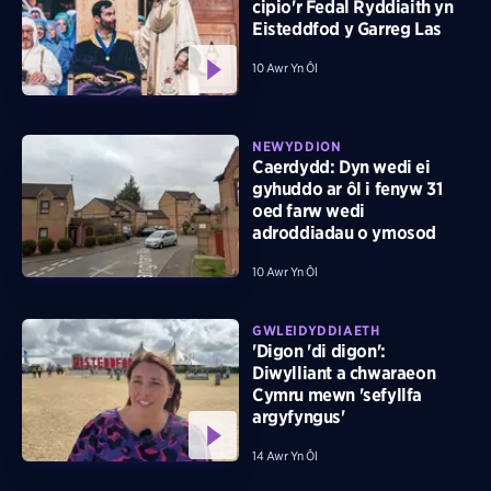
cipio'r Fedal Ryddiaith yn
Eisteddfod y Garreg Las
10 Awr Yn Ôl
NEWYDDION
Caerdydd: Dyn wedi ei
gyhuddo ar ôl i fenyw 31
oed farw wedi
adroddiadau o ymosod
10 Awr Yn Ôl
GWLEIDYDDIAETH
'Digon 'di digon':
Diwylliant a chwaraeon
Cymru mewn 'sefyllfa
argyfyngus'
14 Awr Yn Ôl