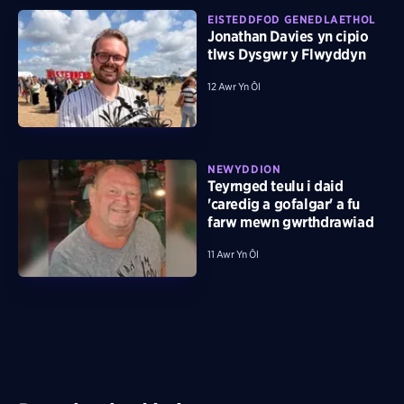
EISTEDDFOD GENEDLAETHOL
Jonathan Davies yn cipio
tlws Dysgwr y Flwyddyn
12 Awr Yn Ôl
NEWYDDION
Teyrnged teulu i daid
'caredig a gofalgar' a fu
farw mewn gwrthdrawiad
11 Awr Yn Ôl