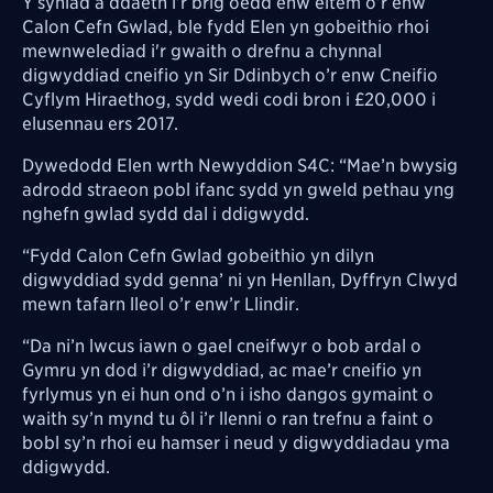
Y syniad a ddaeth i’r brig oedd enw eitem o’r enw
Calon Cefn Gwlad, ble fydd Elen yn gobeithio rhoi
mewnwelediad i'r gwaith o drefnu a chynnal
digwyddiad cneifio yn Sir Ddinbych o’r enw Cneifio
Cyflym Hiraethog, sydd wedi codi bron i £20,000 i
elusennau ers 2017.
Dywedodd Elen wrth Newyddion S4C: “Mae’n bwysig
adrodd straeon pobl ifanc sydd yn gweld pethau yng
nghefn gwlad sydd dal i ddigwydd.
“Fydd Calon Cefn Gwlad gobeithio yn dilyn
digwyddiad sydd genna’ ni yn Henllan, Dyffryn Clwyd
mewn tafarn lleol o’r enw’r Llindir.
“Da ni’n lwcus iawn o gael cneifwyr o bob ardal o
Gymru yn dod i’r digwyddiad, ac mae’r cneifio yn
fyrlymus yn ei hun ond o’n i isho dangos gymaint o
waith sy’n mynd tu ôl i’r llenni o ran trefnu a faint o
bobl sy’n rhoi eu hamser i neud y digwyddiadau yma
ddigwydd.