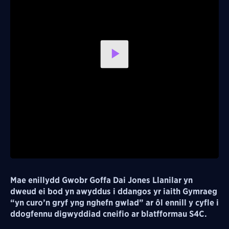
Play
Video
Mae enillydd Gwobr Goffa Dai Jones Llanilar yn
dweud ei bod yn awyddus i ddangos yr iaith Gymraeg
“yn curo’n gryf yng nghefn gwlad” ar ôl ennill y cyfle i
ddogfennu digwyddiad cneifio ar blatfformau S4C.