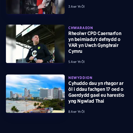
3 Awr Yn Ôl
CHWARAEON
Rheolwr CPD Caernarfon
yn beirniadu'r defnydd o
VAR yn Uwch Gynghrair
Cymru
5 Awr Yn Ôl
NEWYDDION
Cyhuddo dau yn rhagor ar
ôl i ddau fachgen 17 oed o
Gaerdydd gael eu harestio
yng Ngwlad Thai
8 Awr Yn Ôl