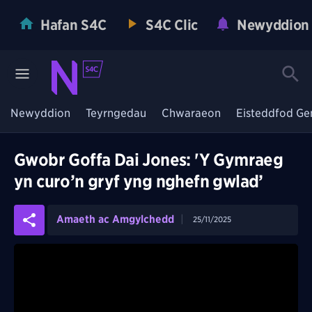
Hafan S4C
S4C Clic
Newyddion
Newyddion
Teyrngedau
Chwaraeon
Eisteddfod Ge
Gwobr Goffa Dai Jones: 'Y Gymraeg
yn curo’n gryf yng nghefn gwlad’
Amaeth ac Amgylchedd
25/11/2025