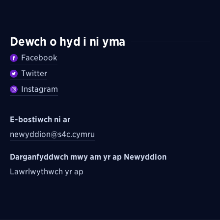
Dewch o hyd i ni yma
Facebook
Twitter
Instagram
E-bostiwch ni ar
newyddion@s4c.cymru
Darganfyddwch mwy am yr ap Newyddion
Lawrlwythwch yr ap