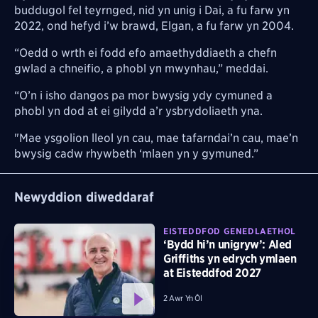
buddugol fel teyrnged, nid yn unig i Dai, a fu farw yn
2022, ond hefyd i’w brawd, Elgan, a fu farw yn 2004.
“Oedd o wrth ei fodd efo amaethyddiaeth a chefn
gwlad a chneifio, a phobl yn mwynhau,” meddai.
“O’n i isho dangos pa mor bwysig ydy cymuned a
phobl yn dod at ei gilydd a’r ysbrydoliaeth yna.
"Mae ysgolion lleol yn cau, mae tafarndai’n cau, mae’n
bwysig cadw rhywbeth ‘mlaen yn y gymuned.”
Newyddion diweddaraf
EISTEDDFOD GENEDLAETHOL
‘Bydd hi’n unigryw’: Aled
Griffiths yn edrych ymlaen
at Eisteddfod 2027
2 Awr Yn Ôl