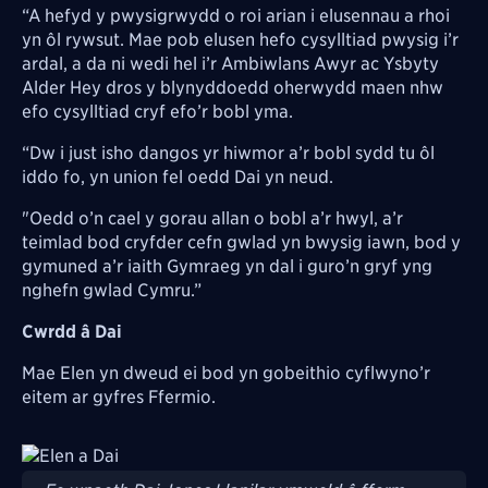
“A hefyd y pwysigrwydd o roi arian i elusennau a rhoi
yn ôl rywsut. Mae pob elusen hefo cysylltiad pwysig i’r
ardal, a da ni wedi hel i’r Ambiwlans Awyr ac Ysbyty
Alder Hey dros y blynyddoedd oherwydd maen nhw
efo cysylltiad cryf efo’r bobl yma.
“Dw i just isho dangos yr hiwmor a’r bobl sydd tu ôl
iddo fo, yn union fel oedd Dai yn neud.
"Oedd o’n cael y gorau allan o bobl a’r hwyl, a’r
teimlad bod cryfder cefn gwlad yn bwysig iawn, bod y
gymuned a’r iaith Gymraeg yn dal i guro’n gryf yng
nghefn gwlad Cymru.”
Cwrdd â Dai
Mae Elen yn dweud ei bod yn gobeithio cyflwyno’r
eitem ar gyfres Ffermio.
Image