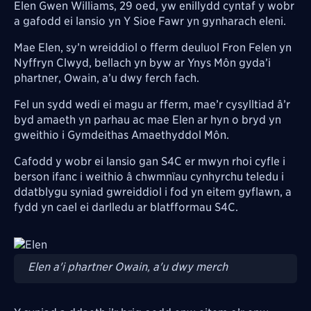
Elen Gwen Williams, 29 oed, yw enillydd cyntaf y wobr
a gafodd ei lansio yn Y Sioe Fawr yn gynharach eleni.
Mae Elen, sy’n wreiddiol o fferm deuluol Fron Felen yn
Nyffryn Clwyd, bellach yn byw ar Ynys Môn gyda’i
phartner, Owain, a’u dwy ferch fach.
Fel un sydd wedi ei magu ar fferm, mae’r cysylltiad â’r
byd amaeth yn parhau ac mae Elen ar hyn o bryd yn
gweithio i Gymdeithas Amaethyddol Môn.
Cafodd y wobr ei lansio gan S4C er mwyn rhoi cyfle i
berson ifanc i weithio â chwmnïau cynhyrchu teledu i
ddatblygu syniad gwreiddiol i fod yn eitem gyflawn, a
fydd yn cael ei darlledu ar blatfformau S4C.
Image
Elen a'i phartner Owain, a'u dwy merch