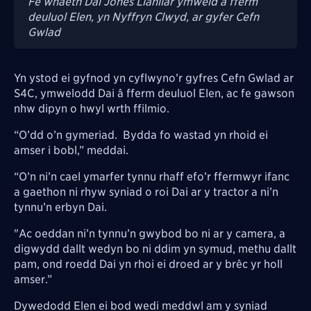
Fe wnaeth Dai Jones Llanilar ymweld â fferm
deuluol Elen, yn Nyffryn Clwyd, ar gyfer Cefn
Gwlad
Yn ystod ei gyfnod yn cyflwyno’r gyfres Cefn Gwlad ar
S4C, ymwelodd Dai â fferm deuluol Elen, ac fe gawson
nhw dipyn o hwyl wrth ffilmio.
“O’dd o’n gymeriad. Bydda fo wastad yn rhoid ei
amser i bobl,” meddai.
“O’n ni’n cael ymarfer tynnu rhaff efo’r ffermwyr ifanc
a gaethon ni rhyw syniad o roi Dai ar y tractor a ni’n
tynnu’n erbyn Dai.
"Ac oeddan ni’n tynnu’n gwybod bo ni ar y camera, a
digwydd dallt wedyn bo ni ddim yn symud, methu dallt
pam, ond roedd Dai yn rhoi ei droed ar y brêc yr holl
amser.”
Dywedodd Elen ei bod wedi meddwl am y syniad