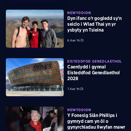
NEWYDDION
Dyn ifanc o'r gogledd sy'n
seiclo i Wlad Thai yn yr
ysbyty yn Tsieina
6 Awr Yn Ôl
EISTEDDFOD GENEDLAETHOL
Caerdydd i gynnal
Eisteddfod Genedlaethol
2028
7 Awr Yn Ôl
NEWYDDION
Y Fonesig Siân Phillips i
gymryd cam yn ôl o
gynyrchiadau llwyfan mawr