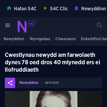
Hafan S4C
S4C Clic
Newyddion
Newyddion
Teyrngedau
Chwaraeon
Eisteddfod Ge
Cwestiynau newydd am farwolaeth
dynes 78 oed dros 40 mlynedd ers ei
llofruddiaeth
Newyddion
28/10/2025