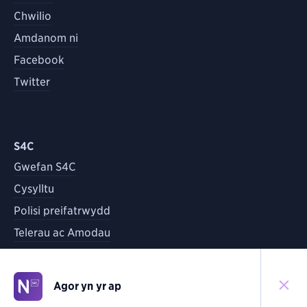
Chwilio
Amdanom ni
Facebook
Twitter
S4C
Gwefan S4C
Cysylltu
Polisi preifatrwydd
Telerau ac Amodau
Agor yn yr ap
©
2026
S4C
Yn ôl i'r brig