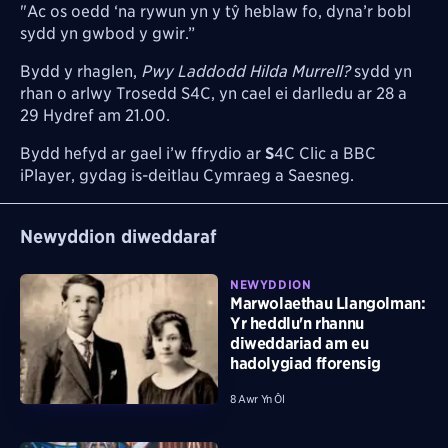
"Ac os oedd ‘na rywun yn y tŷ heblaw fo, dyna’r bobl
sydd yn gwbod y gwir.”
Bydd y rhaglen,
Pwy Laddodd Hilda Murrell?
sydd yn
rhan o arlwy Trosedd S4C, yn cael ei darlledu ar 28 a
29 Hydref am 21.00.
Bydd hefyd ar gael i’w ffrydio ar
S
4C Clic a BBC
iPlayer, gydag is-deitlau Cymraeg a Saesneg.
Newyddion diweddaraf
NEWYDDION
Marwolaethau Llangolman:
Yr heddlu'n rhannu
diweddariad am eu
hadolygiad fforensig
8 Awr Yn Ôl