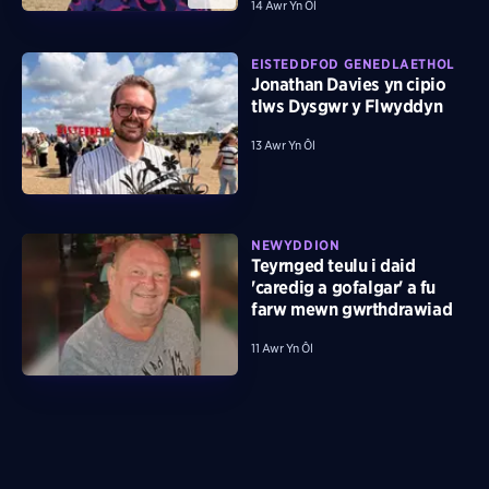
14 Awr Yn Ôl
EISTEDDFOD GENEDLAETHOL
Jonathan Davies yn cipio
tlws Dysgwr y Flwyddyn
13 Awr Yn Ôl
NEWYDDION
Teyrnged teulu i daid
'caredig a gofalgar' a fu
farw mewn gwrthdrawiad
11 Awr Yn Ôl