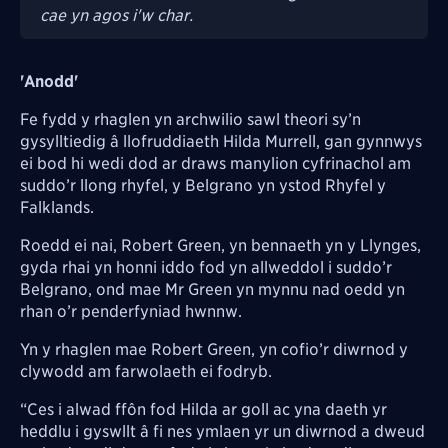
cae yn agos i'w char.
'Anodd'
Fe fydd y rhaglen yn archwilio sawl theori sy’n
gysylltiedig â llofruddiaeth Hilda Murrell, gan gynnwys
ei bod hi wedi dod ar draws manylion cyfrinachol am
suddo’r llong rhyfel, y Belgrano yn ystod Rhyfel y
Falklands.
Roedd ei nai, Robert Green, yn bennaeth yn y Llynges,
gyda rhai yn honni iddo fod yn allweddol i suddo’r
Belgrano, ond mae Mr Green yn mynnu nad oedd yn
rhan o’r penderfyniad hwnnw.
Yn y rhaglen mae Robert Green, yn cofio’r diwrnod y
clywodd am farwolaeth ei fodryb.
“Ces i alwad ffôn fod Hilda ar goll ac yna daeth yr
heddlu i gyswllt â fi nes ymlaen yr un diwrnod a dweud