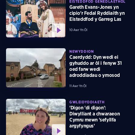
EISTEDDFOD GENEDLAETHOL
Gareth Evans-Jones yn
cipio'r Fedal Ryddiaith yn
Eisteddfod y Garreg Las
10 Awr Yn Ôl
NEWYDDION
Caerdydd: Dyn wedi ei
gyhuddo ar ôl i fenyw 31
oed farw wedi
adroddiadau o ymosod
11 Awr Yn Ôl
GWLEIDYDDIAETH
'Digon 'di digon':
Diwylliant a chwaraeon
Cymru mewn 'sefyllfa
argyfyngus'