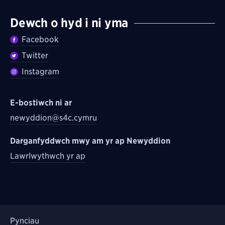
Dewch o hyd i ni yma
Facebook
Twitter
Instagram
E-bostiwch ni ar
newyddion@s4c.cymru
Darganfyddwch mwy am yr ap Newyddion
Lawrlwythwch yr ap
Pynciau