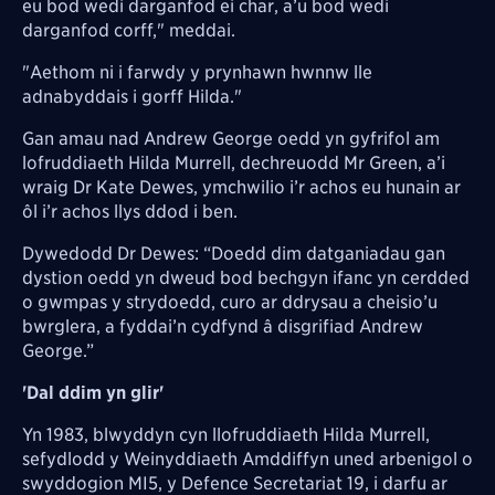
eu bod wedi darganfod ei char, a’u bod wedi
darganfod corff," meddai.
"Aethom ni i farwdy y prynhawn hwnnw lle
adnabyddais i gorff Hilda."
Gan amau nad Andrew George oedd yn gyfrifol am
lofruddiaeth Hilda Murrell, dechreuodd Mr Green, a’i
wraig Dr Kate Dewes, ymchwilio i’r achos eu hunain ar
ôl i’r achos llys ddod i ben.
Dywedodd Dr Dewes: “Doedd dim datganiadau gan
dystion oedd yn dweud bod bechgyn ifanc yn cerdded
o gwmpas y strydoedd, curo ar ddrysau a cheisio’u
bwrglera, a fyddai’n cydfynd â disgrifiad Andrew
George.”
'Dal ddim yn glir'
Yn 1983, blwyddyn cyn llofruddiaeth Hilda Murrell,
sefydlodd y Weinyddiaeth Amddiffyn uned arbenigol o
swyddogion MI5, y Defence Secretariat 19, i darfu ar