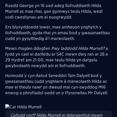
Roedd George yn 16 oed adeg llofruddiaeth Hilda
Murrell ac mae rhai, gan gynnwys teulu Hilda, wedi
codi cwestiynau am ei euogrwydd.
Ers blynyddoedd lawer, mae amheuon ynghylch y
llofruddiaeth, gyda rhai yn amau bod y gwasanaethau
cudd yn gysylltiedig â’i marwolaeth.
Mewn rhaglen ddogfen
Pwy laddodd Hilda Murrell?
a
fydd yn cael ei darlledu ar S4C mewn dwy ran ar 28 a
29 Hydref am 21.00, mae teulu Hilda yn datgelu
gwybodaeth newydd am ei llofruddiaeth.
Honnodd y cyn-Aelod Seneddol Tam Dalyell bod y
gwasanaethau cudd ynghlwm â marwolaeth Hilda ac
mae ei theulu nawr yn dweud mai cyn-swyddog MI6
enwog a phrofiadol oedd un o ffynonellau Mr Dalyell.
Image
Cafodd corff Hilda Murrell ei ddarganfod mewn