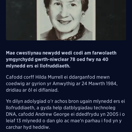
Mae cwestiynau newydd wedi codi am farwolaeth
ymgyrchydd gwrth-niwclear 78 oed fwy na 40
mlynedd ers ei llofruddiaeth.
Cafodd corff Hilda Murrell ei ddarganfod mewn
coedwig ar gyrion yr Amwythig ar 24 Mawrth 1984,
dridiau ar ôl ei diflaniad.
Yn dilyn adolygiad o’r achos bron ugain mlynedd ers ei
llofruddiaeth, a gyda help datblygiadau technoleg
DNA, cafodd Andrew George ei ddedfrydu yn 2005 i o
leiaf 13 mlynedd o dan glo ac mae’n parhau i fod yn y
carchar hyd heddiw.