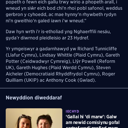
popeth o fewn eich gallu trwy wirio a phopeth arall, i
wneud yn siŵr eich bod chi'n rhoi pobl safonol, weddus
gerbron y cyhoedd, ac mae hynny'n rhywbeth rydyn
ni'n gweithio'n galed iawn i’w wneud.”
Daw hyn wrth i’r is-etholiad yng Nghaerffili nesáu,
gyda’r diwrnod pleidleisio ar 23 Hydref.
Yr ymgeiswyr a gadarnhawyd yw Richard Tunnicliffe
(Llafur Cymru), Lindsay Whittle (Plaid Cymru), Gareth
Potter (Ceidwadwyr Cymreig), Llŷr Powell (Reform
UK), Gareth Hughes (Plaid Werdd Cymru), Steven
Aicheler (Democratiaid Rhyddfrydol Cymru), Roger
Quilliam (UKIP) ac Anthony Cook (Gwlad).
Newyddion diweddaraf
IECHYD
‘Gallai hi ’di marw’: Galw
am newid comisiynu gofal