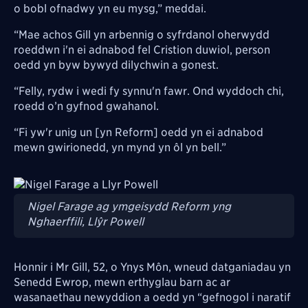
o bobl ofnadwy yn eu mysg,” meddai.
“Mae achos Gill yn arbennig o syfrdanol oherwydd
roeddwn i'n ei adnabod fel Cristion duwiol, person
oedd yn byw bywyd dilychwin a gonest.
“Felly, rydw i wedi fy synnu'n fawr. Ond wyddoch chi,
roedd o’n gyfnod gwahanol.
“Fi yw'r unig un [yn Reform] oedd yn ei adnabod
mewn gwirionedd, yn mynd yn ôl yn bell.”
Image
Nigel Farage ag ymgeisydd Reform yng
Nghaerffili, Llŷr Powell
Honnir i Mr Gill, 52, o Ynys Môn, wneud datganiadau yn
Senedd Ewrop, mewn erthyglau barn ac ar
wasanaethau newyddion a oedd yn “gefnogol i naratif