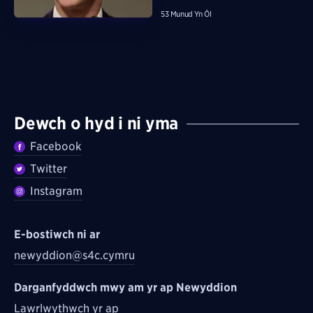
53 Munud Yn Ôl
Dewch o hyd i ni yma
Facebook
Twitter
Instagram
E-bostiwch ni ar
newyddion@s4c.cymru
Darganfyddwch mwy am yr ap Newyddion
Lawrlwythwch yr ap