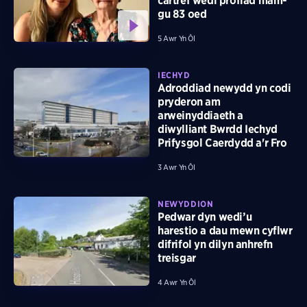
cartref wedi profiad mam-
gu 83 oed
5 Awr Yn Ôl
IECHYD
Adroddiad newydd yn codi
pryderon am
arweinyddiaeth a
diwylliant Bwrdd Iechyd
Prifysgol Caerdydd a'r Fro
3 Awr Yn Ôl
NEWYDDION
Pedwar dyn wedi’u
harestio a dau mewn cyflwr
difrifol yn dilyn anhrefn
treisgar
4 Awr Yn Ôl