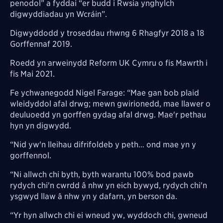
penodol” a fyddai “er budd i Rwsia ynghylch
digwyddiadau yn Wcráin”.
Digwyddodd y troseddau rhwng 6 Rhagfyr 2018 a 18
Gorffennaf 2019.
Roedd yn arweinydd Reform UK Cymru o fis Mawrth i
fis Mai 2021.
Fe ychwanegodd Nigel Farage: “Mae gan bob plaid
wleidyddol afal drwg; mewn gwirionedd, mae llawer o
deuluoedd yn gorffen gydag afal drwg. Mae'r pethau
hyn yn digwydd.
“Nid yw'n lleihau difrifoldeb y peth… ond mae yn y
gorffennol.
“Ni allwch chi byth, byth warantu 100% bod pawb
rydych chi'n cwrdd â nhw yn eich bywyd, rydych chi'n
ysgwyd llaw â nhw yn y dafarn, yn berson da.
“Yr hyn allwch chi ei wneud yw, wyddoch chi, gwneud