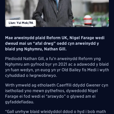
Llun: Yui Mok/PA
Mae arweinydd plaid Reform UK, Nigel Farage wedi
dweud mai un “afal drwg” oedd cyn arweinydd y
blaid yng Nghymru, Nathan Gill.
Plediodd Nathan Gill, a fu’n arweinydd Reform yng
Nghymru am gyfnod byr yn 2021 ac a adawodd y blaid
yn fuan wedyn, yn euog yn yr Old Bailey fis Medi i wyth
cyhuddiad o lwgrwobrwyo.
Wrth ymweld ag etholaeth Caerffili ddydd Gwener cyn
isetholiad yno mewn pythefnos, dywedodd Nigel
Farage ei fod wedi ei “arswydo” o glywed am ei
gyfaddefiadau.
“Gall unrhyw blaid wleidyddol ddod o hyd i bob math