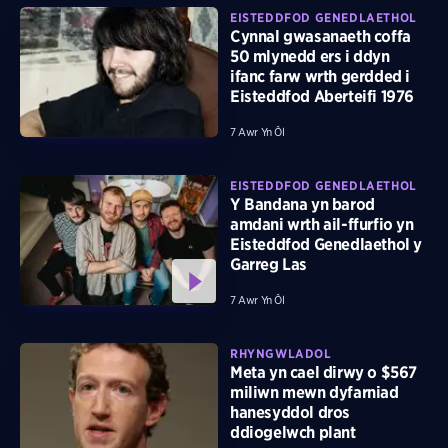
EISTEDDFOD GENEDLAETHOL
Cynnal gwasanaeth coffa
50 mlynedd ers i ddyn
ifanc farw wrth gerdded i
Eisteddfod Aberteifi 1976
7 Awr Yn Ôl
EISTEDDFOD GENEDLAETHOL
Y Bandana yn barod
amdani wrth ail-ffurfio yn
Eisteddfod Genedlaethol y
Garreg Las
7 Awr Yn Ôl
RHYNGWLADOL
Meta yn cael dirwy o $567
miliwn mewn dyfarniad
hanesyddol dros
ddiogelwch plant