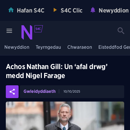
Hafan S4C
S4C Clic
Newyddion
Newyddion
Teyrngedau
Chwaraeon
Eisteddfod Ge
Achos Nathan Gill: Un ‘afal drwg’
medd Nigel Farage
Gwleidyddiaeth
10/10/2025