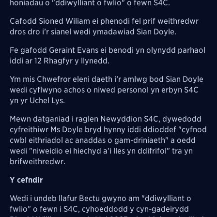
honiadau o "ddiwylliant o fwlio" o fewn S4C.
Cafodd Sioned Wiliam ei phenodi fel prif weithredwr
dros dro i’r sianel wedi ymadawiad Sian Doyle.
Fe gafodd Geraint Evans ei benodi yn olynydd parhaol
iddi ar 12 Rhagfyr y llynedd.
Ym mis Chwefror eleni daeth i’r amlwg bod Sian Doyle
wedi cyflwyno achos o niwed personol yn erbyn S4C
yn yr Uchel Lys.
Mewn datganiad i raglen Newyddion S4C, dywedodd
cyfreithiwr Ms Doyle bryd hynny iddi ddioddef "cyfnod
cwbl eithriadol ac anaddas o gam-driniaeth" a oedd
wedi "niweidio ei hiechyd a'i lles yn ddifrifol" tra yn
brifweithredwr.
Y cefndir
Wedi i undeb llafur Bectu gwyno am "ddiwylliant o
fwlio" o fewn i S4C, cyhoeddodd y cyn-gadeirydd