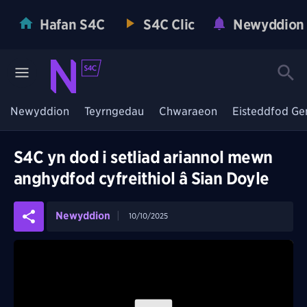
Hafan S4C
S4C Clic
Newyddion
Newyddion
Teyrngedau
Chwaraeon
Eisteddfod Ge
S4C yn dod i setliad ariannol mewn
anghydfod cyfreithiol â Sian Doyle
Newyddion
10/10/2025