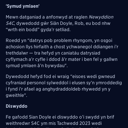
'Symud ymlaen'
Mewn datganiad a anfonwyd at raglen
Newyddion
S4C
, dywedodd gŵr Siân Doyle, Rob, eu bod nhw
“wrth ein bodd” gyda’r setliad.
Roedd yn “datrys pob problem rhyngom, yn osgoi
achosion llys hirfaith a chost ychwanegol ddiangen i’r
trethdalwr — tra hefyd yn caniatáu datrysiad
cyflymach a’r cyfle i ddod â'r mater i ben fel y gallwn
symud ymlaen â’n bywydau".
Dywedodd hefyd fod ei wraig “eisoes wedi gwneud
cyfraniad personol sylweddol i elusen sy’n ymroddedig
i fynd i’r afael ag anghydraddoldeb rhywedd yn y
gweithle".
Diswyddo
Fe gafodd Sian Doyle ei diswyddo o’i swydd yn brif
weithredwr S4C ym mis Tachwedd 2023 wedi