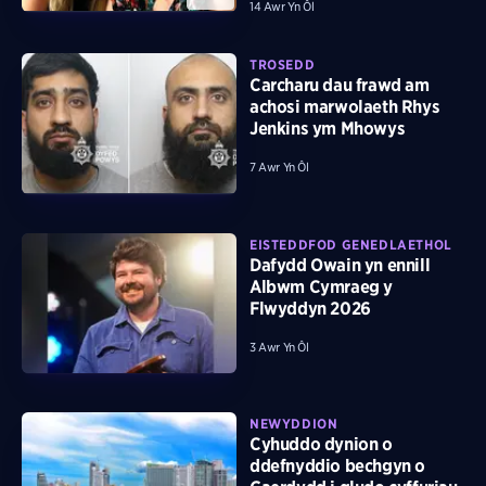
14 Awr Yn Ôl
TROSEDD
Carcharu dau frawd am
achosi marwolaeth Rhys
Jenkins ym Mhowys
7 Awr Yn Ôl
EISTEDDFOD GENEDLAETHOL
Dafydd Owain yn ennill
Albwm Cymraeg y
Flwyddyn 2026
3 Awr Yn Ôl
NEWYDDION
Cyhuddo dynion o
ddefnyddio bechgyn o