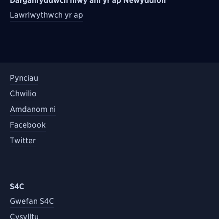
Darganfyddwch mwy am yr ap Newyddion
Lawrlwythwch yr ap
Pynciau
Chwilio
Amdanom ni
Facebook
Twitter
S4C
Gwefan S4C
Cysylltu