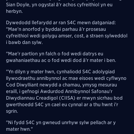
Sian Doyle, yn ogystal â'r achos cyfreithiol yn eu
herbyn.
Dywedodd llefarydd ar ran S4C mewn datganiad:
"Mae’n anorfod y byddai parhau â’r prosesau
cyfreithiol wedi golygu amser, cost, a straen sylweddol
i bawb dan sylw.
"Mae’r partïon yn falch o fod wedi datrys eu
gwahaniaethau ac o fod wedi dod â’r mater i ben.
"Yn dilyn y mater hwn, cynhaliodd S4C adolygiad
llywodraethu annibynnol ac mae eisoes wedi cyflwyno
Cod Diwylliant newydd a chamau, ymysg mesurau
eraill, i gefnogi Awdurdod Annibynnol Safonau’r
Diwydiannau Creadigol (CIISA) er mwyn sicrhau bod
gwerthoedd S4C yn cael eu cynnal ar a thu hwnt i’r
sgrin.
"Ni fydd S4C yn gwneud unrhyw sylw pellach ar y
mater hwn."