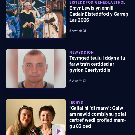
EISTEDDFOD GENEDLAETHOL
Emyr Lewis yn ennill
Cadair Eisteddfod y Garreg
Las 2026
5 Awr Yn Ôl
NEWYDDION
Teyrnged teulu i ddyn a fu
farw tra'n cerdded ar
gyrion Caerfyrddin
6 Awr Yn Ôl
IECHYD
‘Gallai hi ’di marw’: Galw
am newid comisiynu gofal
cartref wedi profiad mam-
gu 83 oed