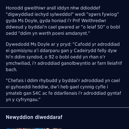
Honodd gweithiwr arall iddyn nhw ddioddef
"digwyddiad iechyd sylweddol" wedi "sgwrs fywiog"
gyda Ms Doyle, gyda honiad i'r Prif Weithredwr
ddweud y byddai'n cael gwared ar "o leiaf 50" o bobl
oedd "ddim yn werth poeni amdanynt."
Dywedodd Ms Doyle ar y pryd: "Cafodd yr adroddiad
ei gomisiynu a'i ddarparu gan y Cadeirydd felly dyw
hi'n ddim syndod, o 92 o bobl oedd yn rhan o'r
ymchwiliad, i'r adroddiad ganolbwyntio ar farn lleiafrif
bach.
"Chefais i ddim rhybudd y byddai'r adroddiad yn cael
ei gyhoeddi heddiw, dw'i heb gael cynnig cyfle i
ymateb gan S4C ac fe ddarllenais i'r adroddiad gyntaf
yn y cyfryngau."
Newyddion diweddaraf