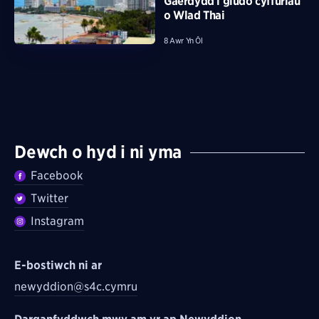
Gaerdydd i gludo cyffuriau
o Wlad Thai
8 Awr Yn Ôl
Dewch o hyd i ni yma
Facebook
Twitter
Instagram
E-bostiwch ni ar
newyddion@s4c.cymru