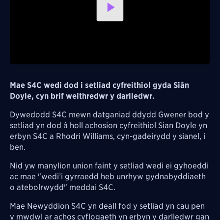
Play
Video
Mae S4C wedi dod i setliad cyfreithiol gyda Siân
Doyle, cyn brif weithredwr y darlledwr.
Dywedodd S4C mewn datganiad ddydd Gwener bod y
setliad yn dod â holl achosion cyfreithiol Sian Doyle yn
erbyn S4C a Rhodri Williams, cyn-gadeirydd y sianel, i
ben.
Nid yw manylion union faint y setliad wedi ei gyhoeddi
ac mae "wedi’i gyrraedd heb unrhyw gydnabyddiaeth
o atebolrwydd" meddai S4C.
Mae Newyddion S4C yn deall fod y setliad yn cau pen
y mwdwl ar achos cyflogaeth yn erbyn y darlledwr gan