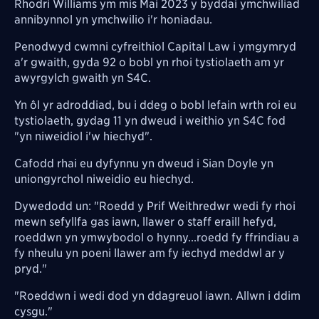
Rhodri Williams ym mis Mai 2023 y byddai ymchwiliad
annibynnol yn ymchwilio i'r honiadau.
Penodwyd cwmni cyfreithiol Capital Law i ymgymryd
a'r gwaith, gyda 92 o bobl yn rhoi tystiolaeth am yr
awyrgylch gwaith yn S4C.
Yn ôl yr adroddiad, bu i ddeg o bobl lefain wrth roi eu
tystiolaeth, gydag 11 yn dweud i weithio yn S4C fod
"yn niweidiol i'w hiechyd".
Cafodd rhai eu dyfynnu yn dweud i Sian Doyle yn
uniongyrchol niweidio eu hiechyd.
Dywedodd un: "Roedd y Prif Weithredwr wedi fy rhoi
mewn sefyllfa gas iawn, llawer o staff eraill hefyd,
roeddwn yn ymwybodol o hynny...roedd fy ffrindiau a
fy nheulu yn poeni llawer am fy iechyd meddwl ar y
pryd."
"Roeddwn i wedi dod yn ddagreuol iawn. Allwn i ddim
cysgu."