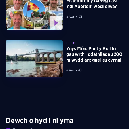
Eisteddfod y Garreg Las:
Ydi Aberteifi wedi elwa?
5 Awr Yn Ôl
LLEOL
Ynys Môn: Pont y Borth i
gau wrth i ddathliadau 200
mlwyddiant gael eu cynnal
6 Awr Yn Ôl
Dewch o hyd i ni yma