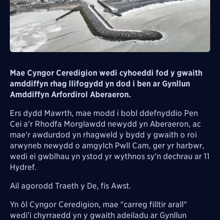
Mae Cyngor Ceredigion wedi cyhoeddi fod y gwaith
amddiffyn rhag llifogydd yn dod i ben ar Gynllun
Amddiffyn Arfordirol Aberaeron.
Ers dydd Mawrth, mae modd i bobl ddefnyddio Pen
Cei a'r Rhodfa Morglawdd newydd yn Aberaeron, ac
mae'r awdurdod yn rhagweld y bydd y gwaith o roi
arwyneb newydd o amgylch Pwll Cam, ger yr harbwr,
wedi ei gwblhau yn ystod yr wythnos sy'n dechrau ar 11
Hydref.
Ail agorodd Traeth y De, fis Awst.
Yn ôl Cyngor Ceredigion, mae "
carreg filltir arall"
wedi’i chyrraedd yn y gwaith adeiladu ar Gynllun