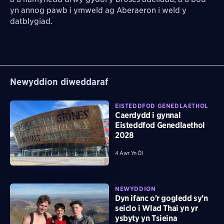
yn annog pawb i ymweld ag Aberaeron i weld y
datblygiad.
Newyddion diweddaraf
EISTEDDFOD GENEDLAETHOL
Caerdydd i gynnal
Eisteddfod Genedlaethol
2028
4 Awr Yn Ôl
NEWYDDION
Dyn ifanc o'r gogledd sy'n
seiclo i Wlad Thai yn yr
ysbyty yn Tsieina