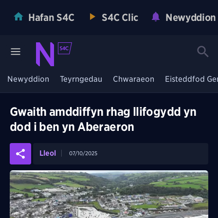
Hafan S4C
S4C Clic
Newyddion
Newyddion
Teyrngedau
Chwaraeon
Eisteddfod Ge
Gwaith amddiffyn rhag llifogydd yn
dod i ben yn Aberaeron
Lleol
07/10/2025