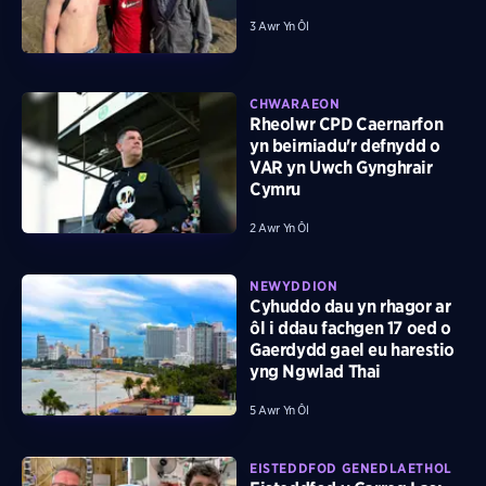
3 Awr Yn Ôl
CHWARAEON
Rheolwr CPD Caernarfon
yn beirniadu'r defnydd o
VAR yn Uwch Gynghrair
Cymru
2 Awr Yn Ôl
NEWYDDION
Cyhuddo dau yn rhagor ar
ôl i ddau fachgen 17 oed o
Gaerdydd gael eu harestio
yng Ngwlad Thai
5 Awr Yn Ôl
EISTEDDFOD GENEDLAETHOL