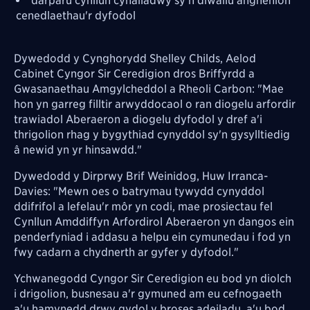
darparu cynllun cynaliadwy sy'n diwallu anghenion
cenedlaethau'r dyfodol
Dywedodd y Cynghorydd Shelley Childs, Aelod
Cabinet Cyngor Sir Ceredigion dros Briffyrdd a
Gwasanaethau Amgylcheddol a Rheoli Carbon: "Mae
hon yn garreg filltir arwyddocaol o ran diogelu arfordir
trawiadol Aberaeron a diogelu dyfodol y dref a'i
thrigolion rhag y bygythiad cynyddol sy'n gysylltiedig
â newid yn yr hinsawdd."
Dywedodd y Dirprwy Brif Weinidog, Huw Irranca-
Davies: "Mewn oes o batrymau tywydd cynyddol
ddifrifol a lefelau'r môr yn codi, mae prosiectau fel
Cynllun Amddiffyn Arfordirol Aberaeron yn dangos ein
penderfyniad i addasu a helpu ein cymunedau i fod yn
fwy cadarn a chydnerth ar gyfer y dyfodol."
Ychwanegodd Cyngor Sir Ceredigion eu bod yn diolch
i drigolion, busnesau a'r gymuned am eu cefnogaeth
a'u hamynedd drwy gydol y broses adeiladu, a'u bod