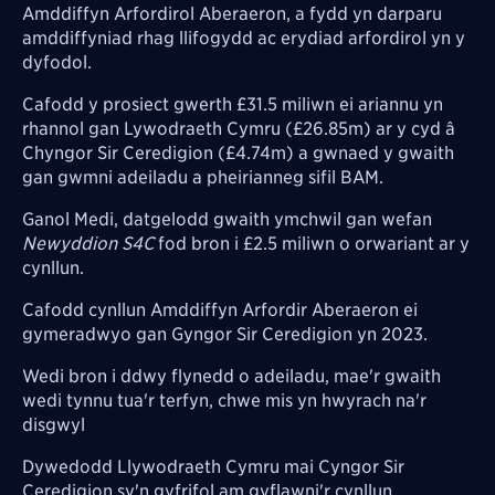
Amddiffyn Arfordirol Aberaeron, a fydd yn darparu
amddiffyniad rhag llifogydd ac erydiad arfordirol yn y
dyfodol.
Cafodd y prosiect g
werth £31.5 miliwn
ei ariannu yn
rhannol gan Lywodraeth Cymru
(£26.85m)
ar y cyd â
Chyngor Sir Ceredigion
(£4.74m)
a gwnaed y gwaith
gan gwmni adeiladu a pheirianneg sifil BAM.
Ganol Medi, datgelodd gwaith ymchwil gan wefan
Newyddion S4C
fod bron i £2.5 miliwn o orwariant ar y
cynllun.
Cafodd cynllun Amddiffyn Arfordir Aberaeron ei
gymeradwyo gan Gyngor Sir Ceredigion yn 2023.
Wedi bron i ddwy flynedd o adeiladu, mae'r gwaith
wedi tynnu tua'r terfyn, chwe mis yn hwyrach na'r
disgwyl
Dywedodd Llywodraeth Cymru mai Cyngor Sir
Ceredigion sy'n gyfrifol am gyflawni'r cynllun.