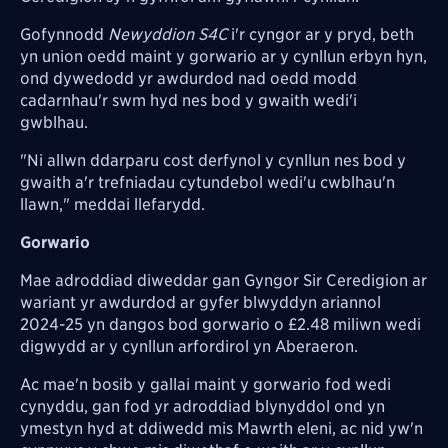
Gofynnodd
Newyddion S4C
i'r cyngor ar y pryd, beth
yn union oedd maint y gorwario ar y cynllun erbyn hyn,
ond dywedodd yr awdurdod nad oedd modd
cadarnhau'r swm hyd nes bod y gwaith wedi'i
gwblhau.
"Ni allwn ddarparu cost derfynol y cynllun nes bod y
gwaith a'r trefniadau cytundebol wedi'u cwblhau'n
llawn," meddai llefarydd.
Gorwario
Mae adroddiad diweddar gan Gyngor Sir Ceredigion ar
wariant yr awdurdod
ar gyfer blwyddyn ariannol
2024-25
yn dangos bod gorwario o £2.48 miliwn wedi
digwydd ar y cynllun arfordirol yn Aberaeron.
Ac mae'n bosib y gallai maint y gorwario fod wedi
cynyddu, gan fod yr adroddiad blynyddol ond yn
ymestyn hyd at ddiwedd mis Mawrth eleni, ac nid yw'n