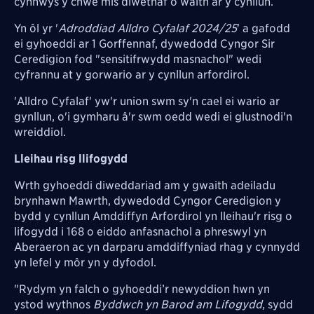
cynnwys y chwe mis diwethaf o waith ar y cynllun.
Yn ôl yr '
Adroddiad Alldro Cyfalaf 2024/25
' a gafodd
ei gyhoeddi ar 1 Gorffennaf, dywedodd Cyngor Sir
Ceredigion fod "sensitifrwydd masnachol" wedi
cyfrannu at y gorwario ar y cynllun arfordirol.
'Alldro Cyfalaf' yw'r union swm sy'n cael ei wario ar
gynllun, o'i gymharu â'r swm oedd wedi ei glustnodi'n
wreiddiol.
Lleihau risg llifogydd
Wrth gyhoeddi diweddariad am y gwaith adeiladu
brynhawn Mawrth, dywedodd Cyngor Ceredigion y
bydd y cynllun Amddiffyn Arfordirol yn lleihau'r risg o
lifogydd i 168 o eiddo anfasnachol a phreswyl yn
Aberaeron ac yn darparu amddiffyniad rhag y cynnydd
yn lefel y môr yn y dyfodol.
"Rydym yn falch o gyhoeddi’r newyddion hwn yn
ystod wythnos
Byddwch yn Barod am Lifogydd
, sydd