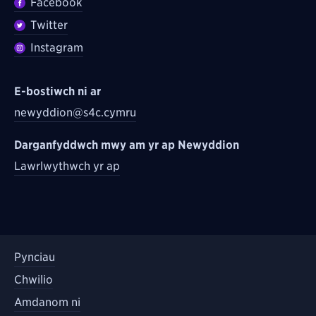
Facebook
Twitter
Instagram
E-bostiwch ni ar
newyddion@s4c.cymru
Darganfyddwch mwy am yr ap Newyddion
Lawrlwythwch yr ap
Pynciau
Chwilio
Amdanom ni