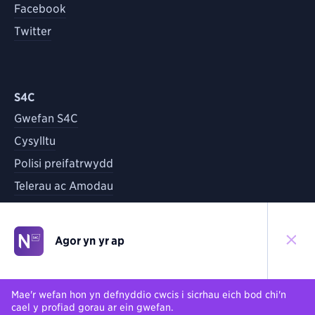
Facebook
Twitter
S4C
Gwefan S4C
Cysylltu
Polisi preifatrwydd
Telerau ac Amodau
Agor yn yr ap
©
2026
S4C
Yn ôl i'r brig
Mae'r wefan hon yn defnyddio cwcis i sicrhau eich bod chi'n
cael y profiad gorau ar ein gwefan.