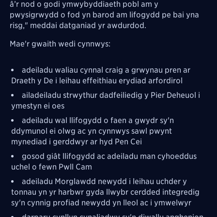
â’r nod o godi ymwybyddiaeth pobl am y
pwysigrwydd o fod yn barod am lifogydd pe bai yna
risg," meddai datganiad yr awdurdod.
Mae'r gwaith wedi cynnwys:
adeiladu waliau cynnal craig a grwynau pren ar
Draeth y De i leihau effeithiau erydiad arfordirol
ailadeiladu strwythur dadfeiliedig y Pier Deheuol i
ymestyn ei oes
adeiladu wal llifogydd o faen a gwydr sy'n
ddymunol ei olwg ac yn cynnwys sawl pwynt
mynediad i gerddwyr ar hyd Pen Cei
gosod giât llifogydd ac adeiladu man cyhoeddus
uchel o fewn Pwll Cam
adeiladu Morglawdd newydd i leihau uchder y
tonnau yn yr harbwr gyda llwybr cerdded integredig
sy'n cynnig profiad newydd yn lleol ac i ymwelwyr