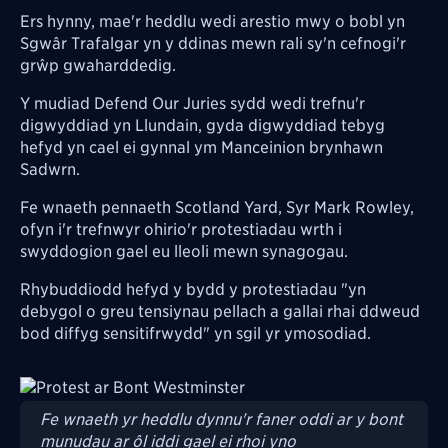
Ers hynny, mae'r heddlu wedi arestio mwy o bobl yn
S
gwâr Trafalgar yn y ddinas mewn rali sy'n cefnogi'r
grŵp gwaharddedig.
Y mudiad Defend Our Juries sydd wedi trefnu'r
digwyddiad
yn Llundain, gyda
digwyddiad tebyg
hefyd yn cael ei gynnal ym Manceinion brynhawn
Sadwrn.
Fe wnaeth pennaeth Scotland Yard, Syr Mark Rowley,
ofyn i'r trefnwyr ohirio'r protestiadau wrth i
swyddogion gael eu lleoli mewn synagogau.
Rhybuddiodd hefyd y bydd y protestiadau "yn
debygol o greu tensiynau pellach a gallai rhai ddweud
bod diffyg sensitifrwydd" yn sgil yr ymosodiad.
Image
Fe wnaeth yr heddlu dynnu'r faner oddi ar y bont
munudau ar ôl iddi gael ei rhoi yno