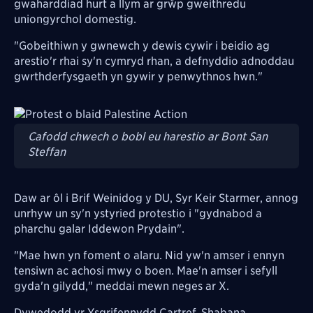
gwaharddiad hurt a llym ar grŵp gweithredu
uniongyrchol domestig.
"Gobeithiwn y gwnewch y dewis cywir i beidio ag
arestio'r rhai sy'n cymryd rhan, a defnyddio adnoddau
gwrthderfysgaeth yn gywir y penwythnos hwn."
Image
Cafodd chwech o bobl eu harestio ar Bont San
Steffan
Daw ar ôl i Brif Weinidog y DU, Syr Keir Starmer, annog
unrhyw un sy'n ystyried protestio i "gydnabod a
pharchu galar Iddewon Prydain".
"Mae hwn yn foment o alaru. Nid yw'n amser i ennyn
tensiwn ac achosi mwy o boen. Mae'n amser i sefyll
gyda'n gilydd," meddai mewn neges ar X.
Dywedodd yr
Ysgrifennydd Cartref,
Shabana