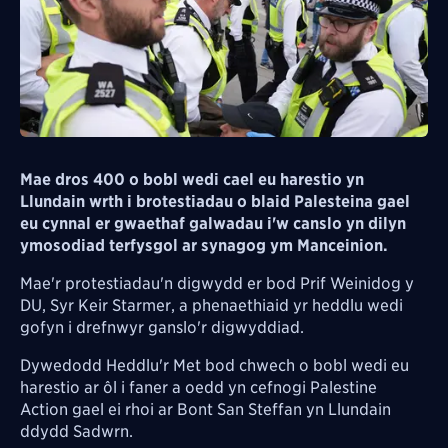
Mae dros 400 o bobl wedi cael eu harestio yn
Llundain wrth i brotestiadau o blaid Palesteina gael
eu cynnal
er gwaethaf galwadau i'w canslo
yn dilyn
ymosodiad terfysgol ar synagog ym Manceinion.
Mae'r protestiadau'n digwydd er bod Prif Weinidog y
DU, Syr Keir Starmer, a phenaethiaid yr heddlu wedi
gofyn i drefnwyr ganslo'r digwyddiad.
Dywedodd Heddlu'r Met bod chwech o bobl wedi eu
harestio ar ôl i faner a oedd yn cefnogi
Palestine
Action gael ei rhoi ar Bont San Steffan yn Llundain
ddydd Sadwrn.