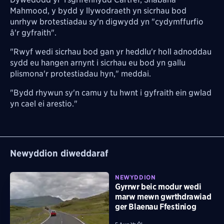
Mahmood, y bydd y llywodraeth yn sicrhau bod
unrhyw brotestiadau sy'n digwydd yn "cydymffurfio
â'r gyfraith".
"Rwyf wedi sicrhau bod gan yr heddlu'r holl adnoddau
sydd eu hangen arnynt i sicrhau eu bod yn gallu
plismona'r protestiadau hyn," meddai.
"Bydd rhywun sy'n camu y tu hwnt i gyfraith ein gwlad
yn cael ei arestio."
Newyddion diweddaraf
NEWYDDION
Gyrrwr beic modur wedi
marw mewn gwrthdrawiad
ger Blaenau Ffestiniog