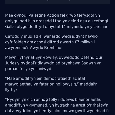
Mae dynodi Palestine Action fel grŵp terfysgol yn
golygu bod hi'n drosedd i fod yn aelod neu eu cefnogi.
Gallai olygu dedfryd o hyd at 14 mlynedd yn y carchar.
Cafodd y mudiad ei wahardd wedi iddynt hawlio
cyfrifoldeb am achosi difrod gwerth £7 miliwn i
awyrennau'r Awyrlu Brenhinol.
Mewn llythyr at Syr Rowley, dywedodd Defend Our
Juries y byddai'r digwyddiad brynhawn Sadwrn yn
parhau fel y cynlluniwyd.
"Mae amddiffyn ein democratiaeth ac atal
marwolaethau yn faterion hollbwysig," meddai'r
llythyr.
"Rydym yn eich annog felly i ddewis blaenoriaethu
amddiffyn y gymuned, yn hytrach na arestio'r rhai sy'n
dal arwyddion yn heddychlon mewn gwrthwynebiad i'r