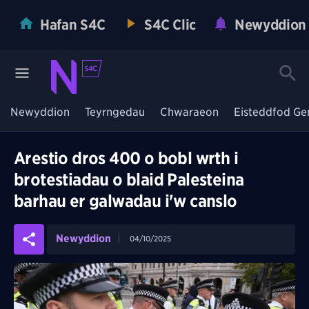
Hafan S4C
S4C Clic
Newyddion
Newyddion
Teyrngedau
Chwaraeon
Eisteddfod Ge
Arestio dros 400 o bobl wrth i
brotestiadau o blaid Palesteina
barhau er galwadau i'w canslo
Newyddion
04/10/2025