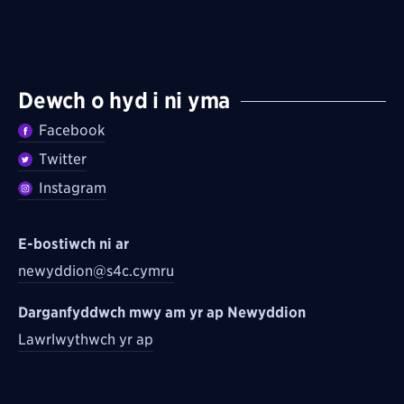
Dewch o hyd i ni yma
Facebook
Twitter
Instagram
E-bostiwch ni ar
newyddion@s4c.cymru
Darganfyddwch mwy am yr ap Newyddion
Lawrlwythwch yr ap