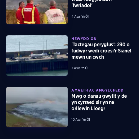
'fwriadol'
4 Awr Yn Ôl
NEWYDDION
'Tactegau peryglus': 230 o
fudwyr wedi croesi'r Sianel
mewn un cwch
7 Awr Yn Ôl
AMAETH AC AMGYLCHEDD
Mwg o danau gwyllt y de
yn cyrraed sir yn ne
orllewin Lloegr
10 Awr Yn Ôl