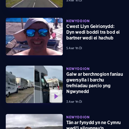
5 Awr Yn Ôl
NEWYDDION
Cwest Llyn Geirionydd:
Dyn wedi boddi tra bod ei
bartner wedi ei hachub
5 Awr Yn Ôl
NEWYDDION
Galw ar berchnogion faniau
gwersylla i barchu
trefniadau parcio yng
Ngwynedd
3 Awr Yn Ôl
NEWYDDION
Tân ar fynydd yn ne Cymru
wedi'i ailgynnau'n