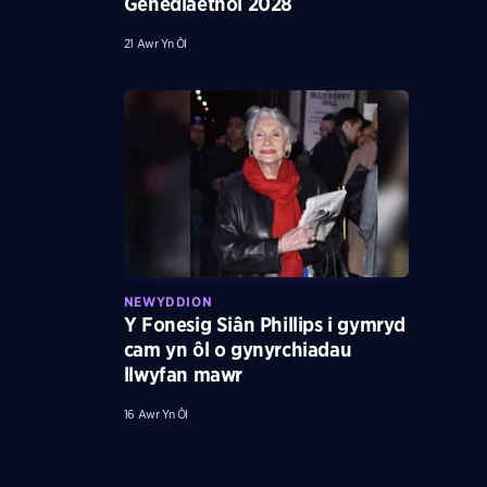
Genedlaethol 2028
21 Awr Yn Ôl
NEWYDDION
Y Fonesig Siân Phillips i gymryd
cam yn ôl o gynyrchiadau
llwyfan mawr
16 Awr Yn Ôl