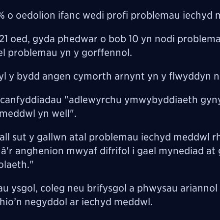
 o oedolion ifanc wedi profi problemau iechyd
 21 oed, gyda phedwar o bob 10 yn nodi problem
l problemau yn y gorffennol.
l y bydd angen cymorth arnynt yn y flwyddyn n
ai'r canfyddiadau "adlewyrchu ymwybyddiaeth gyn
meddwl yn well".
l sut y gallwn atal problemau iechyd meddwl rh
 â'r anghenion mwyaf difrifol i gael mynediad a
iolaeth."
 ysgol, coleg neu brifysgol a phwysau ariannol
thio’n negyddol ar iechyd meddwl.