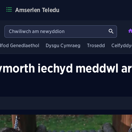
Amserlen Teledu
dfod Genedlaethol
Dysgu Cymraeg
Trosedd
Celfyddy
ymorth iechyd meddwl ar 