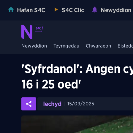
Hafan S4C
S4C Clic
Newyddion
Newyddion
Teyrngedau
Chwaraeon
Eisted
'Syfrdanol': Angen c
16 i 25 oed'
Iechyd
15/09/2025