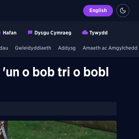
English
Hafan
Dysgu Cymraeg
Tywydd
dau
Gwleidyddiaeth
Addysg
Amaeth ac Amgylchedd
'un o bob tri o bobl