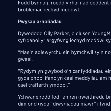
Fodd bynnag, roedd y rhai nad oeddent
broblemau iechyd meddwl.
Pwysau arholiadau
Dywedodd Olly Parker, o elusen YoungMin
syfrdanol yr argyfwng iechyd meddwl sy
“Mae’n adlewyrchu ein hymchwil sy’n nodi
gwael.
“Rydym yn gwybod o’n canfyddiadau ein 
gyda phobl ifanc yn cael meddyliau am
cael trafferth ymdopi.”
Ychwanegodd fod “angen gweithredu brys
dim ond gyda “diwygiadau mawr” i fynd i’