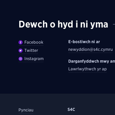
Dewch o hyd i ni yma
E-bostiwch ni ar
Facebook
newyddion@s4c.cymru
Twitter
Instagram
Darganfyddwch mwy am
Lawrlwythwch yr ap
S4C
Pynciau