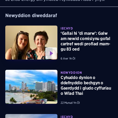
Newyddion diweddaraf
IECHYD
‘Gallai hi ’di marw’: Galw
am newid comisiynu gofal
cartref wedi profiad mam-
gu 83 oed
6 Awr Yn Ôl
NEWYDDION
Cyhuddo dynion o
ddefnyddio bechgyn o
Gaerdydd i gludo cyffuriau
o Wlad Thai
22 Munud Yn Ôl
IECHYD