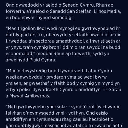
Ond dywedodd yr aelod o Senedd Cymru, Rhun ap
Iorwerth, a’r aelod o Senedd San Steffan, Llinos Media,
eu bod nhw’n “hynod siomedig”.
“Mae trigolion lleol wedi mynegi eu gwrthwynebiad i’r
datblygiad ers tro, oherwydd yr effaith niweidiol ar ein
tirweddau a’n sectorau amaethyddol, a thwristiaeth ar
yr ynys, tra’n cynnig bron i ddim o ran swyddi na budd
economaidd,” meddai Rhun ap Iorwerth, sydd yn
arweinydd Plaid Cymru.
“Mae’n rhwystredig bod Llywodraeth Lafur Cymru
wedi anwybyddu’r pryderon yma ac wedi bwrw
ymlaen, er gwaethaf y ffaith bod y cynnig yn mynd yn
erbyn polisi Llywodraeth Cymru o amddiffyn Tir Gorau
a Mwyaf Amlbwrpas.
“Nid gwrthwynebu ynni solar - sydd â’i rôl i’w chwarae
fel rhan o’r cymysgedd ynni - ydi hyn. Ond ceisio
amddiffyn ein cymunedau rhag cael eu hecsbloetio
gan ddatblygwyr masnachol ac atal colli erwau helaeth