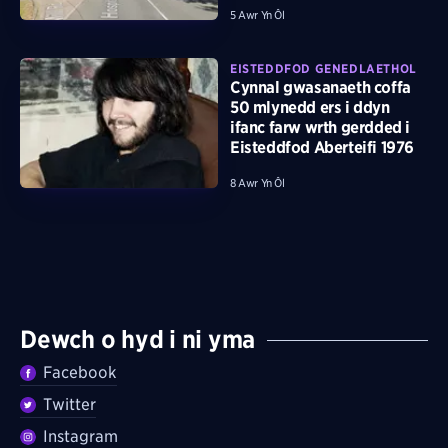
5 Awr Yn Ôl
EISTEDDFOD GENEDLAETHOL
Cynnal gwasanaeth coffa
50 mlynedd ers i ddyn
ifanc farw wrth gerdded i
Eisteddfod Aberteifi 1976
8 Awr Yn Ôl
Dewch o hyd i ni yma
Facebook
Twitter
Instagram