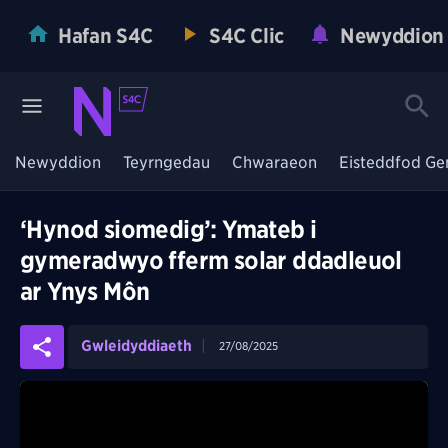
Hafan S4C
S4C Clic
Newyddion
Newyddion
Teyrngedau
Chwaraeon
Eisteddfod Ge
‘Hynod siomedig’: Ymateb i
gymeradwyo fferm solar ddadleuol
ar Ynys Môn
Gwleidyddiaeth
27/08/2025