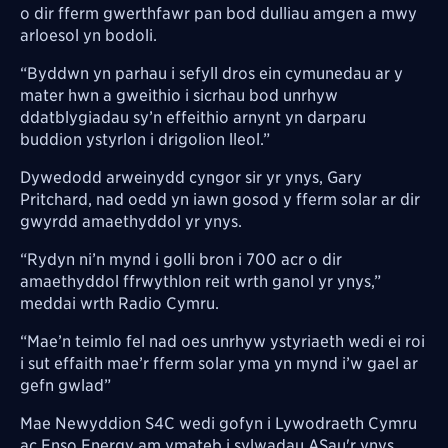
o dir fferm gwerthfawr pan bod dulliau amgen a mwy
arloesol yn bodoli.
“Byddwn yn parhau i sefyll dros ein cymunedau ar y
mater hwn a gweithio i sicrhau bod unrhyw
ddatblygiadau sy’n effeithio arnynt yn darparu
buddion ystyrlon i drigolion lleol.”
Dywedodd arweinydd cyngor sir yr ynys, Gary
Pritchard, nad oedd yn iawn gosod y fferm solar ar dir
gwyrdd amaethyddol yr ynys.
“Rydyn ni’n mynd i golli bron i 700 acr o dir
amaethyddol ffrwythlon reit wrth ganol yr ynys,”
meddai wrth Radio Cymru.
“Mae’n teimlo fel nad oes unrhyw ystyriaeth wedi ei roi
i sut effaith mae’r fferm solar yma yn mynd i’w gael ar
gefn gwlad”
Mae Newyddion S4C wedi gofyn i Lywodraeth Cymru
ac Enso Energy am ymateb i sylwadau ASau'r ynys.