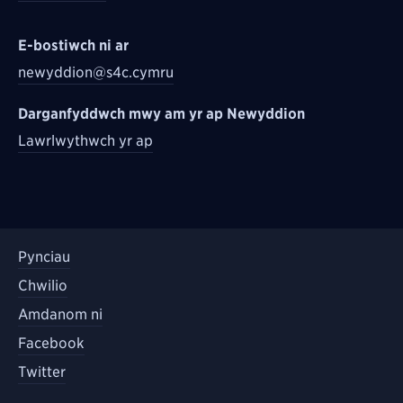
E-bostiwch ni ar
newyddion@s4c.cymru
Darganfyddwch mwy am yr ap Newyddion
Lawrlwythwch yr ap
Pynciau
Chwilio
Amdanom ni
Facebook
Twitter