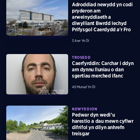
Adroddiad newydd yn codi
pryderon am
arweinyddiaeth a
diwylliant Bwrdd Iechyd
Prifysgol Caerdydd a'r Fro
3 Awr Yn Ôl
TROSEDD
Caerfyrddin: Carchar i ddyn
am dynnu lluniau o dan
sgertiau merched ifanc
40 Munud Yn Ôl
NEWYDDION
Pedwar dyn wedi’u
harestio a dau mewn cyflwr
difrifol yn dilyn anhrefn
treisgar