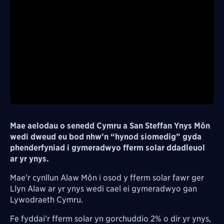
Mae aelodau o senedd Cymru a San Steffan Ynys Môn
wedi dweud eu bod nhw’n “hynod siomedig” gyda
phenderfyniad i gymeradwyo fferm solar ddadleuol
ar yr ynys.
Mae’r cynllun Alaw Môn i osod y fferm solar fawr ger
Llyn Alaw ar yr ynys wedi cael ei gymeradwyo gan
Lywodraeth Cymru.
Fe fyddai’r fferm solar yn gorchuddio 2% o dir yr ynys,