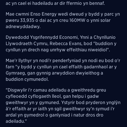
ac yn cael ei hadeiladu ar dir ffermio yn bennaf.
Mae cwmni Enso Energy wedi dweud y bydd y parc yn
pweru 33,935 o dai ac yn creu 160MW o ynni solar
adnewyddadwy.
Dywedodd Ysgrifennydd Economi, Ynni a Chynllunio
Llywodraeth Cymru, Rebecca Evans, bod "buddion y
cynllun yn drech nag unrhyw effeithiau niweidiol".
Mae'r llythyr yn nodi'r penderfyniad yn nodi eu bod o'r
farn "y bydd y cynllun yn cael effaith gadarnhaol ar y
Gymraeg, gan gynnig arwyddion dwyieithog a
buddion cymunedol.
"Disgwylir i'r camau adeiladu a gweithredu greu
cyfleoedd cyflogaeth lleol, gan helpu i gadw
gweithwyr yn y gymuned. Ystyrir bod pryderon ynglŷn
â’r effaith ar yr iaith yn sgil gweithwyr sy’n symud i'r
ardal yn gymedrol o ganlyniad i natur dros dro
adeiladu."