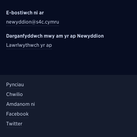
E-bostiwch ni ar
newyddion@s4c.cymru
Darganfyddwch mwy am yr ap Newyddion
Lawrlwythwch yr ap
Pynciau
Chwilio
Amdanom ni
Facebook
Twitter