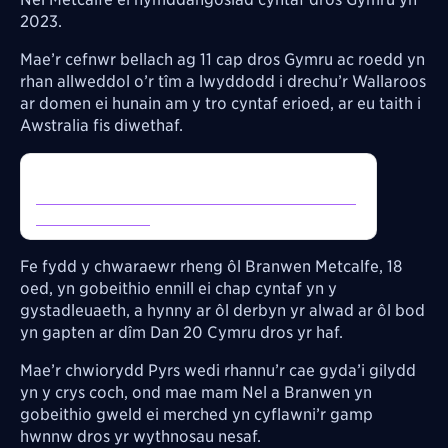
2023.
Mae’r cefnwr bellach ag 11 cap dros Gymru ac roedd yn
rhan allweddol o’r tîm a lwyddodd i drechu’r Wallaroos
ar domen ei hunain am y tro cyntaf erioed, ar eu taith i
Awstralia fis diwethaf.
Inline Tweet:
https://twitter.com/NewyddionS4C/status/19553
46060894761468
Fe fydd y chwaraewr rheng ôl Branwen Metcalfe, 18
oed, yn gobeithio ennill ei chap cyntaf yn y
gystadleuaeth, a hynny ar ôl derbyn yr alwad ar ôl bod
yn gapten ar dîm Dan 20 Cymru dros yr haf.
Mae’r chwiorydd Pyrs wedi rhannu’r cae gyda’i gilydd
yn y crys coch, ond mae mam Nel a Branwen yn
gobeithio gweld ei merched yn cyflawni’r gamp
hwnnw dros yr wythnosau nesaf.