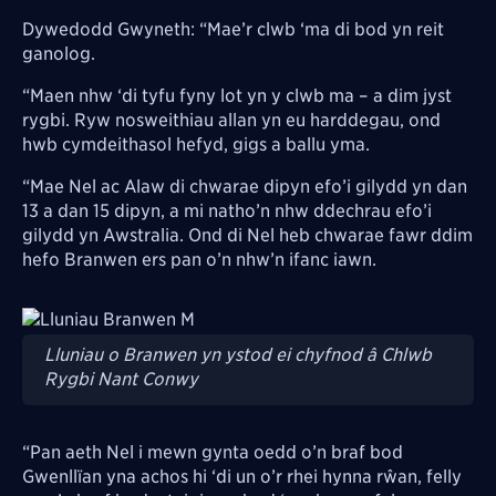
Dywedodd Gwyneth: “Mae’r clwb ‘ma di bod yn reit
ganolog.
“Maen nhw ‘di tyfu fyny lot yn y clwb ma – a dim jyst
rygbi. Ryw nosweithiau allan yn eu harddegau, ond
hwb cymdeithasol hefyd, gigs a ballu yma.
“Mae Nel ac Alaw di chwarae dipyn efo’i gilydd yn dan
13 a dan 15 dipyn, a mi natho’n nhw ddechrau efo’i
gilydd yn Awstralia. Ond di Nel heb chwarae fawr ddim
hefo Branwen ers pan o’n nhw’n ifanc iawn.
Image
Lluniau o Branwen yn ystod ei chyfnod â Chlwb
Rygbi Nant Conwy
“Pan aeth Nel i mewn gynta oedd o’n braf bod
Gwenllïan yna achos hi ‘di un o’r rhei hynna rŵan, felly