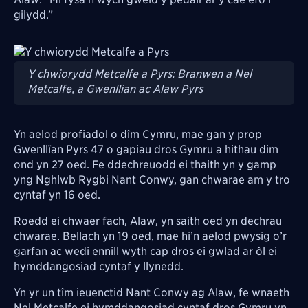
gilydd.”
Image
Y chwiorydd Metcalfe a Pyrs: Branwen a Nel
Metcalfe, a Gwenllian ac Alaw Pyrs
Yn aelod profiadol o dîm Cymru, mae gan y prop
Gwenllïan Pyrs 47 o gapiau dros Gymru a hithau dim
ond yn 27 oed. Fe ddechreuodd ei thaith yn y gamp
yng Nghlwb Rygbi Nant Conwy, gan chwarae am y tro
cyntaf yn 16 oed.
Roedd ei chwaer fach, Alaw, yn saith oed yn dechrau
chwarae. Bellach yn 19 oed, mae hi’n aelod pwysig o’r
garfan ac wedi ennill wyth cap dros ei gwlad ar ôl ei
hymddangosiad cyntaf y llynedd.
Yn yr un tîm ieuenctid Nant Conwy ag Alaw, fe wnaeth
Nel Metcalfe ei hymddangosiad cyntaf dros Gymru yn