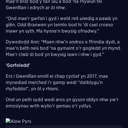
mae’n braf bod y tair iau a bod ‘na rhywun fel
Gwenllïan i edrych ar ôl nhw.
“Ond mae’r garfan i gyd i weld reit unedig a pawb yn
glên. Odd Branwen yn teimlo bod hi ‘di cael croeso
mawr yn syth. Ma hynna’n bwysig ofnadwy.”
Dywedodd Ann: “Maen nhw’n andros o ffrindia dydi, a
mae’n beth neis bod ‘na gymaint o’r gogledd yn mynd.
Mae’r clwb di bod yn bwysig iawn i nhw i gyd.”
'Gorfoledd'
Ers i Gwenllïan ennill ei chap cyntaf yn 2017, mae
mynediad merched i’r gamp wedi “datblygu’n
rhyfeddol”, yn ôl y rhieni.
Ond un peth sydd wedi aros yn gyson iddyn nhw yw’r
emosiynau wrth wylio’r gemau o’r ystlys.
Image