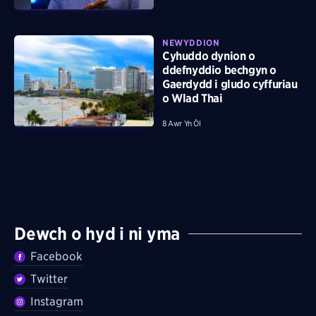
NEWYDDION
Cyhuddo dynion o
ddefnyddio bechgyn o
Gaerdydd i gludo cyffuriau
o Wlad Thai
8 Awr Yn Ôl
Dewch o hyd i ni yma
Facebook
Twitter
Instagram