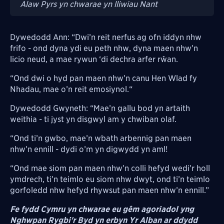
Alaw Pyrs yn chwarae yn lliwiau Nant
Dywedodd Ann: “Dwi’n reit nerfus ag ofn iddyn nhw
frifo - ond dyna ydi eu peth nhw, dyna maen nhw’n
licio neud, a mae rywun ‘di dechra arfer rŵan.
“Ond dwi o hyd pan maen nhw’n canu Hen Wlad fy
Nhadau, mae o’n reit emosiynol.“
Dywedodd Gwyneth: “Mae’n gallu bod yn artaith
weithia - ti jyst yn disgwyl am y chwiban olaf.
“Ond ti’n gwbo, mae’n wbath arbennig pan maen
nhw’n ennill - dydi o’m yn digwydd yn aml!
“Ond mae siom pan maen nhw’n colli hefyd wedi’r holl
ymdrech, ti’n teimlo eu siom nhw dwyt, ond ti’n teimlo
gorfoledd nhw hefyd rhywsut pan maen nhw’n ennill.”
Fe fydd Cymru yn chwarae eu gêm agoriadol yng
Nghwpan Rygbi'r Byd yn erbyn Yr Alban ar ddydd