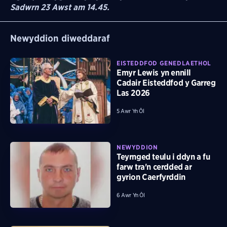
Sadwrn 23 Awst am 14.45.
Newyddion diweddaraf
EISTEDDFOD GENEDLAETHOL
Emyr Lewis yn ennill
Cadair Eisteddfod y Garreg
Las 2026
5 Awr Yn Ôl
NEWYDDION
Teyrnged teulu i ddyn a fu
farw tra'n cerdded ar
gyrion Caerfyrddin
6 Awr Yn Ôl