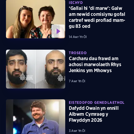
IECHYD
‘Gallai hi ’di marw’: Galw
am newid comisiynu gofal
cartref wedi profiad mam-
gu 83 oed
14 Awr Yn Ôl
TROSEDD
Carcharu dau frawd am
achosi marwolaeth Rhys
Jenkins ym Mhowys
7 Awr Yn Ôl
EISTEDDFOD GENEDLAETHOL
Dafydd Owain yn ennill
Albwm Cymraeg y
Flwyddyn 2026
3 Awr Yn Ôl