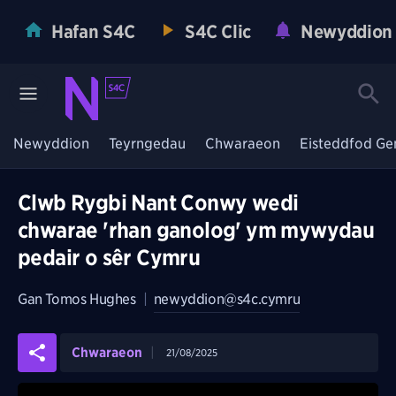
Hafan S4C
S4C Clic
Newyddion
Newyddion
Teyrngedau
Chwaraeon
Eisteddfod Ge
Clwb Rygbi Nant Conwy wedi
chwarae 'rhan ganolog' ym mywydau
pedair o sêr Cymru
Gan
Tomos Hughes
|
newyddion@s4c.cymru
Chwaraeon
21/08/2025