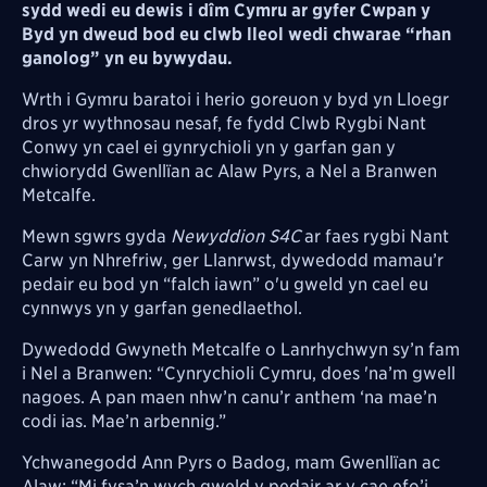
sydd wedi eu dewis i dîm Cymru ar gyfer Cwpan y
Byd yn dweud bod eu clwb lleol wedi chwarae “rhan
ganolog” yn eu bywydau.
Wrth i Gymru baratoi i herio goreuon y byd yn Lloegr
dros yr wythnosau nesaf, fe fydd Clwb Rygbi Nant
Conwy yn cael ei gynrychioli yn y garfan gan y
chwiorydd Gwenllïan ac Alaw Pyrs, a Nel a Branwen
Metcalfe.
Mewn sgwrs gyda
Newyddion S4C
ar faes rygbi Nant
Carw yn Nhrefriw, ger Llanrwst, dywedodd mamau’r
pedair eu bod yn “falch iawn” o'u gweld yn cael eu
cynnwys yn y garfan genedlaethol.
Dywedodd Gwyneth Metcalfe o Lanrhychwyn sy’n fam
i Nel a Branwen: “Cynrychioli Cymru, does 'na’m gwell
nagoes. A pan maen nhw’n canu’r anthem ‘na mae’n
codi ias. Mae’n arbennig.”
Ychwanegodd Ann Pyrs o Badog, mam Gwenllïan ac
Alaw: “Mi fysa’n wych gweld y pedair ar y cae efo’i