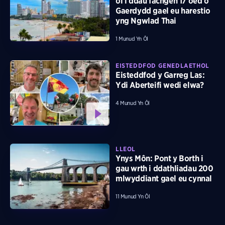
ôl i ddau fachgen 17 oed o
Gaerdydd gael eu harestio
yng Ngwlad Thai
1 Munud Yn Ôl
EISTEDDFOD GENEDLAETHOL
Eisteddfod y Garreg Las:
Ydi Aberteifi wedi elwa?
4 Munud Yn Ôl
LLEOL
Ynys Môn: Pont y Borth i
gau wrth i ddathliadau 200
mlwyddiant gael eu cynnal
11 Munud Yn Ôl