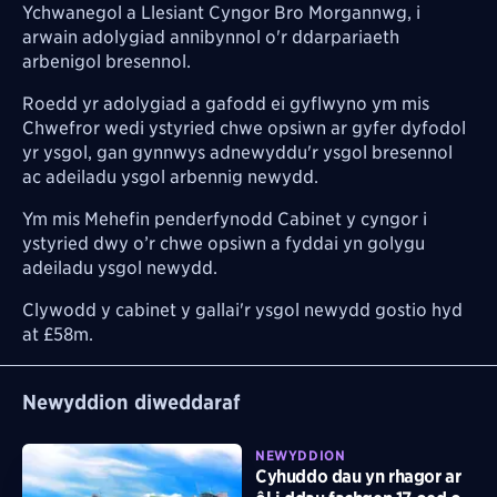
Ychwanegol a Llesiant Cyngor Bro Morgannwg, i
arwain adolygiad annibynnol o'r ddarpariaeth
arbenigol bresennol.
Roedd yr adolygiad a gafodd ei gyflwyno ym mis
Chwefror wedi ystyried chwe opsiwn ar gyfer dyfodol
yr ysgol, gan gynnwys adnewyddu'r ysgol bresennol
ac adeiladu ysgol arbennig newydd.
Ym mis Mehefin penderfynodd Cabinet y cyngor i
ystyried dwy o’r chwe opsiwn a fyddai yn golygu
adeiladu ysgol newydd.
Clywodd y cabinet y gallai'r ysgol newydd gostio hyd
at £58m.
Newyddion diweddaraf
NEWYDDION
Cyhuddo dau yn rhagor ar