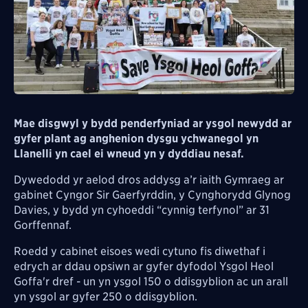
Mae disgwyl y bydd penderfyniad ar ysgol newydd ar
gyfer plant ag anghenion dysgu ychwanegol yn
Llanelli yn cael ei wneud yn y dyddiau nesaf.
Dywedodd yr aelod dros addysg a’r iaith Gymraeg ar
gabinet Cyngor Sir Gaerfyrddin, y Cynghorydd Glynog
Davies, y bydd yn cyhoeddi “cynnig terfynol” ar 31
Gorffennaf.
Roedd y cabinet eisoes wedi cytuno fis diwethaf i
edrych ar ddau opsiwn ar gyfer dyfodol Ysgol Heol
Goffa'r dref - un yn ysgol 150 o ddisgyblion ac un arall
yn ysgol ar gyfer 250 o ddisgyblion.