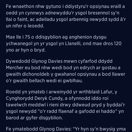
Fe wnaethon nhw gytuno i ddiystyru'r opsiynau eraill a
oedd yn cynnwys adnewyddu'r ysgol bresennol sy'n
llai o faint, ac adeiladu ysgol arbennig newydd sydd â'r
un nifer o leoedd.
Mae lle i 75 o ddisgyblion ag anghenion dysgu
ychwanegol yn yr ysgol yn Llanelli, ond mae dros 120
yno ar hyn o bryd.
Dywedodd Glynog Davies mewn cyfarfod ddydd
Mercher eu bod nhw wedi bod yn edrych ar gostau a
gwaith dichonoldeb y gwahanol opsiynau a bod llawer
o’r gwaith bellach wedi ei gwblhau.
Roedd yn ymateb i arweinydd yr wrthblaid Lafur, y
Cynghorydd Deryk Cundy, a ofynnodd iddo roi
tawelwch meddwl i rieni drwy ddweud pryd y byddai’r
ysgol newydd “o’r radd flaenaf a gafodd ei haddo” yn
barod ar gyfer disgyblion.
Fe ymatebodd Glynog Davies: “Yr hyn sy’n bwysig yma