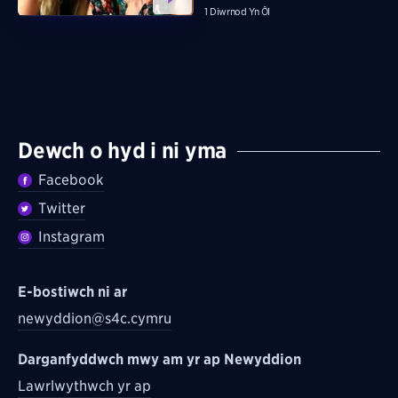
1 Diwrnod Yn Ôl
Dewch o hyd i ni yma
Facebook
Twitter
Instagram
E-bostiwch ni ar
newyddion@s4c.cymru
Darganfyddwch mwy am yr ap Newyddion
Lawrlwythwch yr ap