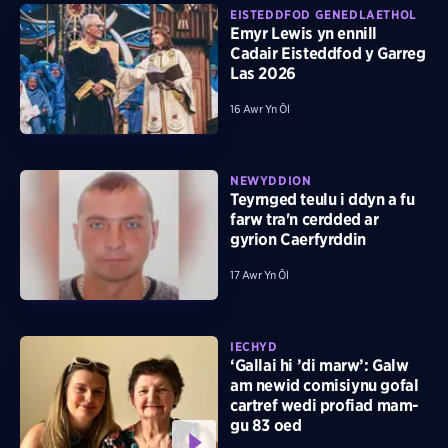
EISTEDDFOD GENEDLAETHOL
Emyr Lewis yn ennill
Cadair Eisteddfod y Garreg
Las 2026
16 Awr Yn Ôl
NEWYDDION
Teyrnged teulu i ddyn a fu
farw tra'n cerdded ar
gyrion Caerfyrddin
17 Awr Yn Ôl
IECHYD
‘Gallai hi ’di marw’: Galw
am newid comisiynu gofal
cartref wedi profiad mam-
gu 83 oed