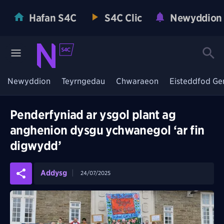
Hafan S4C
S4C Clic
Newyddion
Newyddion
Teyrngedau
Chwaraeon
Eisteddfod Ge
Penderfyniad ar ysgol plant ag
anghenion dysgu ychwanegol ‘ar fin
digwydd’
Addysg
24/07/2025