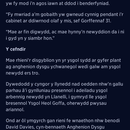
yw fy mod i’n agos iawn at ddod i benderfyniad.
“Fy mwriad a’m gobaith yw gwneud cynnig pendant i’r
cabinet ar ddiwrnod olaf y mis, sef Gorffennaf 31.
“Mae ar fin digwydd, ac mae hynny’n newyddion da i ni
i gyd yn y siambr hon.”
Y cefndir
Mae rhieni'r disgyblion yn yr ysgol sydd ar gyfer plant
ag anghenion dysgu ychwanegol wedi galw am ysgol
newydd ers tro.
Dywedodd y cyngor y llynedd nad oedden nhw’n gallu
parhau â'i gynlluniau presennol i adeiladu ysgol
arbennig newydd yn Llanelli, i gymryd lle ysgol
bresennol Ysgol Heol Goffa, oherwydd pwysau
ariannol.
Ond ar ôl ymgyrch gan rieni fe wnaethon nhw benodi
David Davies, cyn-bennaeth Anghenion Dysgu