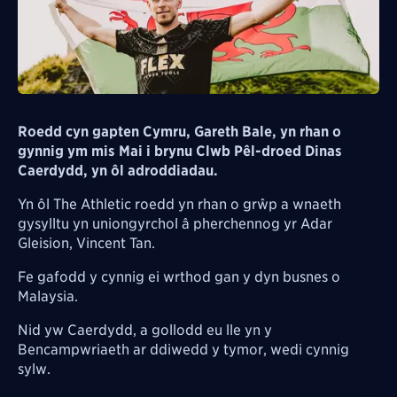
Roedd cyn gapten Cymru, Gareth Bale, yn rhan o
gynnig ym mis Mai i brynu Clwb Pêl-droed Dinas
Caerdydd, yn ôl adroddiadau.
Yn ôl The Athletic roedd yn rhan o grŵp a wnaeth
gysylltu yn uniongyrchol â pherchennog yr Adar
Gleision, Vincent Tan.
Fe gafodd y cynnig ei wrthod gan y dyn busnes o
Malaysia.
Nid yw Caerdydd, a gollodd eu lle yn y
Bencampwriaeth ar ddiwedd y tymor, wedi cynnig
sylw.