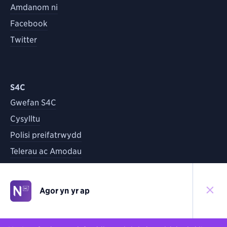
Amdanom ni
Facebook
Twitter
S4C
Gwefan S4C
Cysylltu
Polisi preifatrwydd
Telerau ac Amodau
Agor yn yr ap
©
2026
S4C
Yn ôl i'r brig