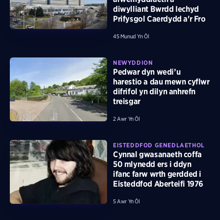
diwylliant Bwrdd Iechyd
Prifysgol Caerdydd a'r Fro
45 Munud Yn Ôl
NEWYDDION
Pedwar dyn wedi’u
harestio a dau mewn cyflwr
difrifol yn dilyn anhrefn
treisgar
2 Awr Yn Ôl
EISTEDDFOD GENEDLAETHOL
Cynnal gwasanaeth coffa
50 mlynedd ers i ddyn
ifanc farw wrth gerdded i
Eisteddfod Aberteifi 1976
5 Awr Yn Ôl