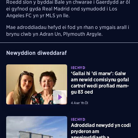
Roedd sïon y byddai Bale yn chwarae i Gaerdydd ar ôl
ei gyfnod gyda Real Madrid ond symudodd i Los
Angeles FC yn yr MLS yn lle.
Mae adroddiadau hefyd ei fod yn rhan o ymgais arall i
brynu clwb yn Adran Un, Plymouth Argyle.
Newyddion diweddaraf
IECHYD
‘Gallai hi ’di marw’: Galw
am newid comisiynu gofal
cartref wedi profiad mam-
gu 83 oed
4 Awr Yn Ôl
IECHYD
Adroddiad newydd yn codi
pryderon am
arweinyddiaeth a