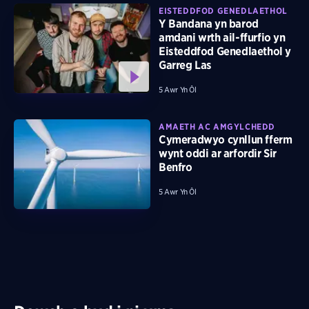
EISTEDDFOD GENEDLAETHOL
Y Bandana yn barod
amdani wrth ail-ffurfio yn
Eisteddfod Genedlaethol y
Garreg Las
5 Awr Yn Ôl
AMAETH AC AMGYLCHEDD
Cymeradwyo cynllun fferm
wynt oddi ar arfordir Sir
Benfro
5 Awr Yn Ôl