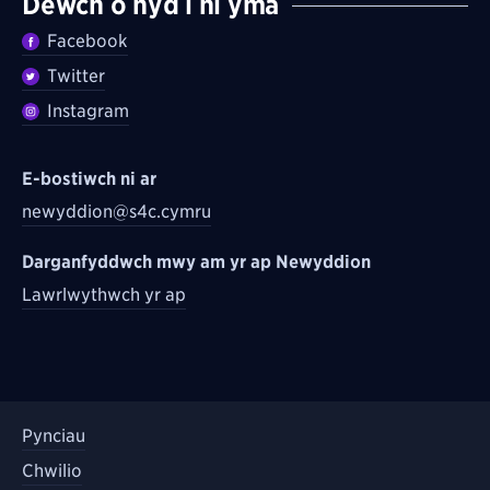
Dewch o hyd i ni yma
Facebook
Twitter
Instagram
E-bostiwch ni ar
newyddion@s4c.cymru
Darganfyddwch mwy am yr ap Newyddion
Lawrlwythwch yr ap
Pynciau
Chwilio