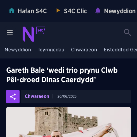
Hafan S4C
S4C Clic
Newyddion
Newyddion
Teyrngedau
Chwaraeon
Eisteddfod Ge
Gareth Bale ‘wedi trio prynu Clwb
Pêl-droed Dinas Caerdydd’
Chwaraeon
20/06/2025