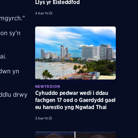
Llys yr Eisteddfod
4 Awr Yn Ôl
ymgyrch.”
on sy’n
ai.
ddwn yn
NEWYDDION
Cyhuddo pedwar wedi i ddau
eddlu drwy
fachgen 17 oed o Gaerdydd gael
eu harestio yng Ngwlad Thai
3 Awr Yn Ôl