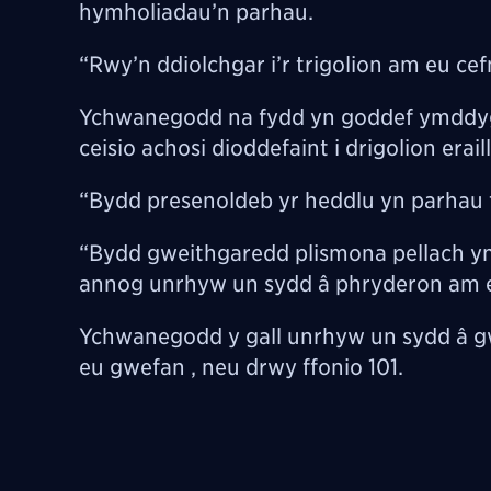
hymholiadau’n parhau.
“Rwy’n ddiolchgar i’r trigolion am eu c
Ychwanegodd na fydd yn goddef ymddygi
ceisio achosi dioddefaint i drigolion era
“Bydd presenoldeb yr heddlu yn parhau 
“Bydd gweithgaredd plismona pellach yn 
annog unrhyw un sydd â phryderon am eu 
Ychwanegodd y gall unrhyw un sydd â gw
eu gwefan , neu drwy ffonio 101.