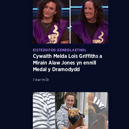
EISTEDDFOD GENEDLAETHOL
Cywaith Melda Lois Griffiths a
Mirain Alaw Jones yn ennill
Medal y Dramodydd
7 Awr Yn Ôl