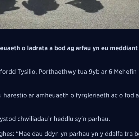
euaeth o ladrata a bod ag arfau yn eu meddian
 Ffordd Tysilio, Porthaethwy tua 9yb ar 6 Mehefin
u harestio ar amheuaeth o fyrgleriaeth ac o fod 
 ystod chwiliadau’r heddlu sy'n parhau.
es: “Mae dau ddyn yn parhau yn y ddalfa tra b