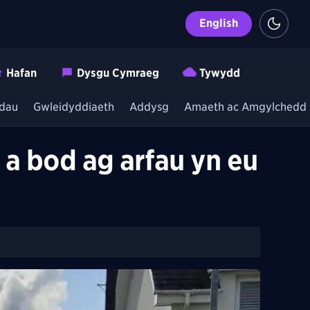
English
Hafan
Dysgu Cymraeg
Tywydd
dau
Gwleidyddiaeth
Addysg
Amaeth ac Amgylchedd
 a bod ag arfau yn eu