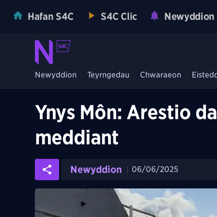
Hafan S4C
S4C Clic
Newyddion
Newyddion
Teyrngedau
Chwaraeon
Eisted
Ynys Môn: Arestio da
meddiant
Newyddion
06/06/2025