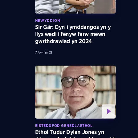
NEWYDDION
Sir Gâr: Dyn i ymddangos yn y
llys wedi i fenyw farw mewn
gwrthdrawiad yn 2024
7 Awr Yn Ôl
EISTEDDFOD GENEDLAETHOL
Ethol Tudur Dylan Jones yn