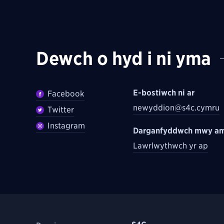
Dewch o hyd i ni yma
E-bostiwch ni ar
Facebook
newyddion@s4c.cymru
Twitter
Instagram
Darganfyddwch mwy am
Lawrlwythwch yr ap