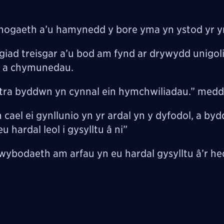
efnogaeth a’u hamynedd y bore yma yn ystod yr 
ad treisgar a’u bod am fynd ar drywydd unigoli
ill a chymunedau.
tra byddwn yn cynnal ein hymchwiliadau.” medd
cael ei gynllunio yn yr ardal yn y dyfodol, a by
hardal leol i gysylltu â ni”
ybodaeth am arfau yn eu hardal gysylltu â’r h