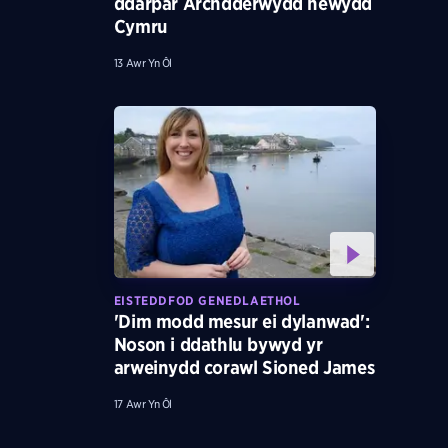
ddarpar Archdderwydd newydd
Cymru
13 Awr Yn Ôl
EISTEDDFOD GENEDLAETHOL
'Dim modd mesur ei dylanwad':
Noson i ddathlu bywyd yr
arweinydd corawl Sioned James
17 Awr Yn Ôl