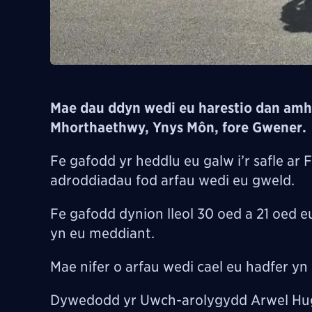
Mae dau ddyn wedi eu harestio dan amh
Mhorthaethwy, Ynys Môn, fore Gwener.
Fe gafodd yr heddlu eu galw i’r safle ar
adroddiadau fod arfau wedi eu gweld.
Fe gafodd dynion lleol 30 oed a 21 oed e
yn eu meddiant.
Mae nifer o arfau wedi cael eu hadfer yn
Dywedodd yr Uwch-arolygydd Arwel Hugh