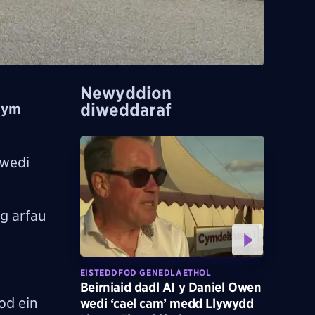
Newyddion
diweddaraf
t ym
 wedi
ag arfau
EISTEDDFOD GENEDLAETHOL
Beirniaid dadl AI y Daniel Owen
od ein
wedi ‘cael cam’ medd Llywydd