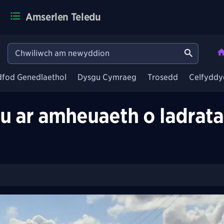
Amserlen Teledu
dfod Genedlaethol
Dysgu Cymraeg
Trosedd
Celfyddy
u ar amheuaeth o ladrata