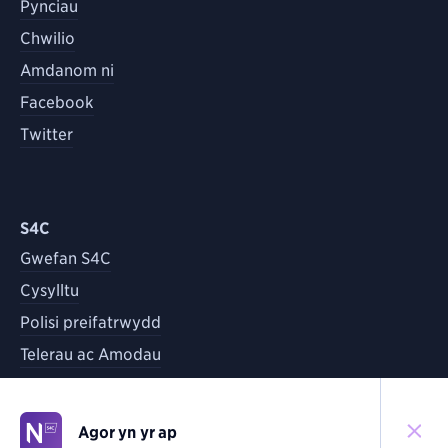
Pynciau
Chwilio
Amdanom ni
Facebook
Twitter
S4C
Gwefan S4C
Cysylltu
Polisi preifatrwydd
Telerau ac Amodau
Agor yn yr ap