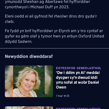
ymunodd Sheehan ag Abertawe fel hyfforddwr
cynorthwyol i Michael Duff yn 2023.
Eleni oedd ei ail gyfnod fel rheolwr dros dro gyda'r
clwb.
Fe fydd yn brif hyfforddwr yr Elyrch am y tro cyntaf ar
gyfer eu gêm olaf y tymor hwn yn erbyn Oxford United
ddydd Sadwrn.
Newyddion diweddaraf
EISTEDDFOD GENEDLAETHOL
‘Dw i ddim yn AI’ meddai
dysgwr sy'n dweud iddi
yrru nofel at wobr Daniel
Owen
7 Awr Yn Ôl
EISTEDDFOD GENEDLAETHOL