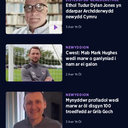
Ethol Tudur Dylan Jones yn
ddarpar Archdderwydd
newydd Cymru
3 Awr Yn Ôl
NEWYDDION
Cwest: Mab Mark Hughes
wedi marw o ganlyniad i
nam ar ei galon
2 Awr Yn Ôl
NEWYDDION
Mynyddwr profiadol wedi
marw ar ôl disgyn 100
troedfedd ar Grib Goch
3 Awr Yn Ôl