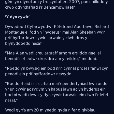
gêm yn olynol am y tro cyntaf ers 2007, pan enillodd y
clwb ddyrchafiad i'r Bencampwriaeth.
'Y dyn cywir'
Dywedodd Cyfarwyddwr Pêl-droed Abertawe, Richard
Montague ei fod yn "hyderus" mai Alan Sheehan yw'r
prif hyfforddwr cywir i arwain y clwb dros y
blynyddoedd nesaf.
"Mae Alan wedi creu argraff arnom ers iddo gael ei
benodi'n rheolwr dros dro am yr eildro," meddai.
"Roedd yn bwysig ein bod ni'n cynnal proses fanwl cyn
penodi ein prif hyfforddwr newydd.
"Roedd rhaid i ni sicrhau mai'r penderfyniad hwn oedd
yr un cywir ac rydym yn hapus iawn ac yn hyderus ein
bod ni wedi dewis y dyn cywir i arwain ein clwb i'r lefel
nesaf."
Wedi gyrfa am 20 mlynedd gyda nifer o glybiau,