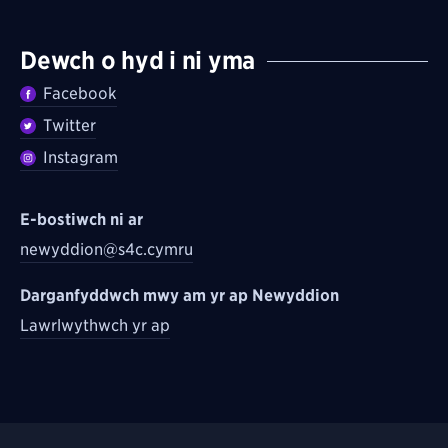
Dewch o hyd i ni yma
Facebook
Twitter
Instagram
E-bostiwch ni ar
newyddion@s4c.cymru
Darganfyddwch mwy am yr ap Newyddion
Lawrlwythwch yr ap