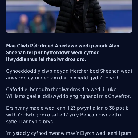
Mae Clwb Pêl-droed Abertawe wedi penodi Alan
Sheehan fel prif hyfforddwr wedi cyfnod
llwyddiannus fel rheolwr dros dro.
Cyhoeddodd y clwb ddydd Mercher bod Sheehan wedi
arwyddo cytundeb am dair blynedd gyda'r Elyrch.
Cafodd ei benodi'n rheolwr dros dro wedi i Luke
Williams gael ei ddiswyddo yng nghanol mis Chwefror.
Ers hynny mae e wedi ennill 23 pwynt allan o 36 posib
wrth i'r clwb godi o safle 17 yn y Bencampwriaeth i
safle 11 ar hyn o bryd.
Yn ystod y cyfnod hwnnw mae'r Elyrch wedi ennill pum