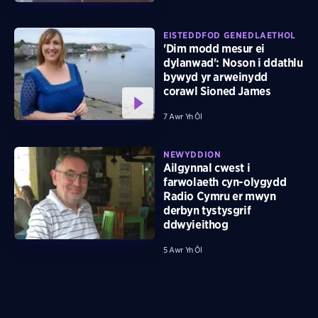
EISTEDDFOD GENEDLAETHOL
'Dim modd mesur ei
dylanwad': Noson i ddathlu
bywyd yr arweinydd
corawl Sioned James
7 Awr Yn Ôl
NEWYDDION
Ailgynnal cwest i
farwolaeth cyn-olygydd
Radio Cymru er mwyn
derbyn tystysgrif
ddwyieithog
5 Awr Yn Ôl