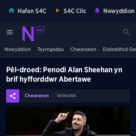
Hafan S4C
S4C Clic
Newyddion
Newyddion
Teyrngedau
Chwaraeon
Eisteddfod Ge
Pêl-droed: Penodi Alan Sheehan yn
brif hyfforddwr Abertawe
Chwaraeon
30/04/2025