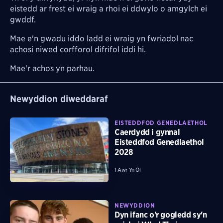
eistedd ar frest ei wraig a rhoi ei ddwylo o amgylch ei
gwddf.
Mae e'n gwadu iddo ladd ei wraig yn fwriadol nac
achosi niwed corfforol difrifol iddi hi.
Mae'r achos yn parhau.
Newyddion diweddaraf
EISTEDDFOD GENEDLAETHOL
Caerdydd i gynnal
Eisteddfod Genedlaethol
2028
1 Awr Yn Ôl
NEWYDDION
Dyn ifanc o'r gogledd sy'n