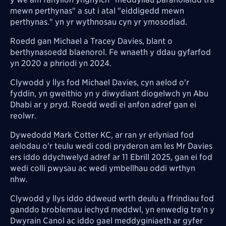
mewn perthynas" a sut i atal "eiddigedd mewn
perthynas." yn yr wythnosau cyn yr ymosodiad.
Roedd gan Michael a Tracey Davies, blant o
berthynasoedd blaenorol. Fe wnaeth y ddau gyfarfod
yn 2020 a phriodi yn 2024.
Clywodd y llys fod Michael Davies, cyn aelod o'r
fyddin, yn gweithio yn y diwydiant diogelwch yn Abu
Dhabi ar y pryd. Roedd wedi ei anfon adref gan ei
reolwr.
Dywedodd Mark Cotter KC, ar ran yr erlyniad fod
aelodau o'r teulu wedi codi pryderon am les Mr Davies
ers iddo ddychwelyd adref ar 11 Ebrill 2025, gan ei fod
wedi colli pwysau ac wedi ymbellhau oddi wrthyn
nhw.
Clywodd y llys iddo ddweud wrth deulu a ffrindiau fod
ganddo broblemau iechyd meddwl, yn enwedig tra'n y
Dwyrain Canol ac iddo gael meddyginiaeth ar gyfer