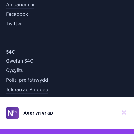
Amdanom ni
Facebook
Twitter
S4C
Gwefan S4C
Cysylltu
Polisi preifatrwydd
Telerau ac Amodau
Agor yn yr ap
©
2026
S4C
Yn ôl i'r brig