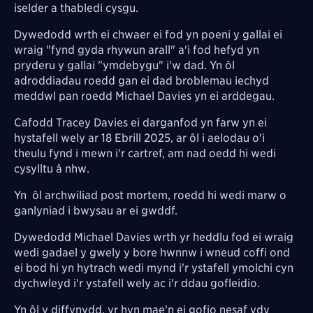
iselder a thabledi cysgu.
Dywedodd wrth ei chwaer ei fod yn poeni y gallai ei
wraig "fynd gyda rhywun arall" a'i fod hefyd yn
pryderu y gallai "ymdebygu" i'w dad. Yn ôl
adroddiadau roedd gan ei dad broblemau iechyd
meddwl pan roedd Michael Davies yn ei arddegau.
Cafodd Tracey Davies ei darganfod yn farw yn ei
hystafell wely ar 18 Ebrill 2025, ar ôl i aelodau o'i
theulu fynd i mewn i'r cartref, am nad oedd hi wedi
cysylltu â nhw.
Yn ôl archwiliad post mortem, roedd hi wedi marw o
ganlyniad i bwysau ar ei gwddf.
Dywedodd Michael Davies wrth yr heddlu fod ei wraig
wedi gadael y gwely y bore hwnnw i wneud coffi ond
ei bod hi yn hytrach wedi mynd i'r ystafell ymolchi cyn
dychwleyd i'r ystafell wely ac i'r ddau gofleidio.
Yn ôl y diffynydd, yr hyn mae'n ei gofio nesaf ydy