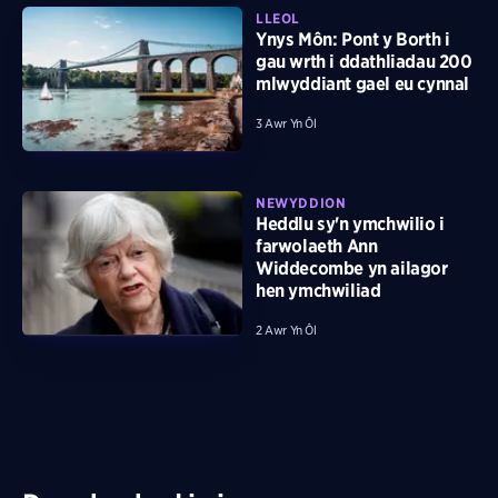
LLEOL
Ynys Môn: Pont y Borth i
gau wrth i ddathliadau 200
mlwyddiant gael eu cynnal
3 Awr Yn Ôl
NEWYDDION
Heddlu sy'n ymchwilio i
farwolaeth Ann
Widdecombe yn ailagor
hen ymchwiliad
2 Awr Yn Ôl