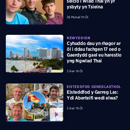
seiclo i Wlad Thai yn yr
ysbyty yn Tsieina
36 Munud Yn Ôl
NEWYDDION
Cyhuddo dau yn rhagor ar
ôl i ddau fachgen 17 oed o
Gaerdydd gael eu harestio
yng Ngwlad Thai
3 Awr Yn Ôl
EISTEDDFOD GENEDLAETHOL
Eisteddfod y Garreg Las:
Ydi Aberteifi wedi elwa?
3 Awr Yn Ôl