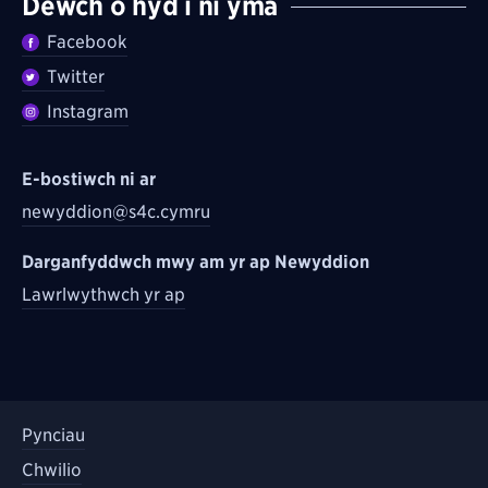
Dewch o hyd i ni yma
Facebook
Twitter
Instagram
E-bostiwch ni ar
newyddion@s4c.cymru
Darganfyddwch mwy am yr ap Newyddion
Lawrlwythwch yr ap
Pynciau
Chwilio