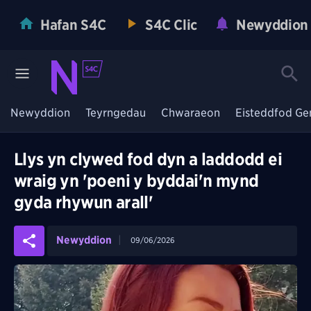
Hafan S4C
S4C Clic
Newyddion
Newyddion
Teyrngedau
Chwaraeon
Eisteddfod Ge
Llys yn clywed fod dyn a laddodd ei
wraig yn 'poeni y byddai'n mynd
gyda rhywun arall'
Newyddion
09/06/2026