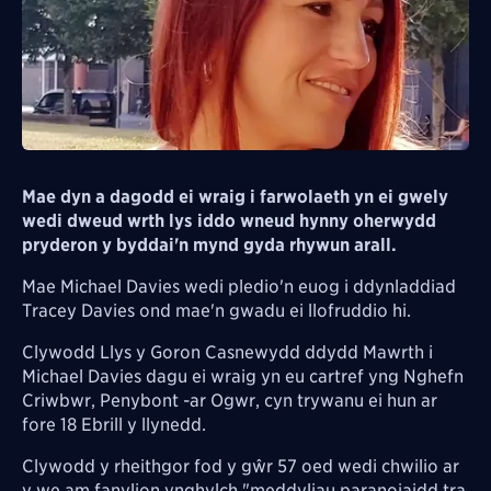
Mae dyn a dagodd ei wraig i farwolaeth yn ei gwely
wedi dweud wrth lys iddo wneud hynny oherwydd
pryderon y byddai'n mynd gyda rhywun arall.
Mae Michael Davies wedi pledio'n euog i ddynladdiad
Tracey Davies ond mae'n gwadu ei llofruddio hi.
Clywodd Llys y Goron Casnewydd ddydd Mawrth i
Michael Davies dagu ei wraig yn eu cartref yng Nghefn
Criwbwr, Penybont -ar Ogwr, cyn trywanu ei hun ar
fore 18 Ebrill y llynedd.
Clywodd y rheithgor fod y gŵr 57 oed wedi chwilio ar
y we am fanylion ynghylch "meddyliau paranoiaidd tra