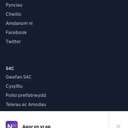
Pynciau
Chwilio
Amdanom ni
Facebook
Twitter
S4C
Gwefan S4C
Cysylltu
Polisi preifatrwydd
Telerau ac Amodau
Agor yn yr ap