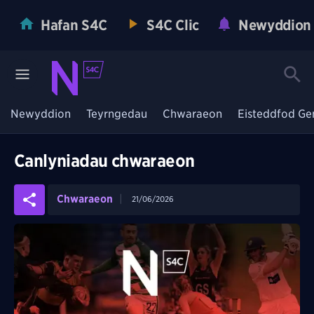
Hafan S4C
S4C Clic
Newyddion
Newyddion
Teyrngedau
Chwaraeon
Eisteddfod Ge
Canlyniadau chwaraeon
Chwaraeon
21/06/2026