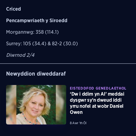
Criced
Pencampwriaeth y Siroedd
Morgannwg: 358 (114.1)
Surrey: 105 (34.4) & 82-2 (30.0)
Diwrnod 2/4
Newyddion diweddaraf
EISTEDDFOD GENEDLAETHOL
‘Dw i ddim yn AI’ meddai
dysgwr sy'n dweud iddi
yrru nofel at wobr Daniel
Owen
8 Awr Yn Ôl