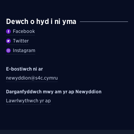
Dewch o hyd i ni yma
Facebook
Twitter
Instagram
E-bostiwch ni ar
newyddion@s4c.cymru
Darganfyddwch mwy am yr ap Newyddion
Lawrlwythwch yr ap