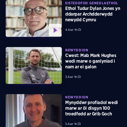
EISTEDDFOD GENEDLAETHOL
Ethol Tudur Dylan Jones yn
ddarpar Archdderwydd
newydd Cymru
4 Awr Yn Ôl
NEWYDDION
Cwest: Mab Mark Hughes
wedi marw o ganlyniad i
nam ar ei galon
3 Awr Yn Ôl
NEWYDDION
Mynyddwr profiadol wedi
marw ar ôl disgyn 100
troedfedd ar Grib Goch
5 Awr Yn Ôl