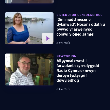
EISTEDDFOD GENEDLAETHOL
'Dim modd mesur ei
dylanwad': Noson i ddathlu
bywyd yr arweinydd
corawl Sioned James
8 Awr Yn Ôl
NEWYDDION
Ailgynnal cwest i
farwolaeth cyn-olygydd
Radio Cymru er mwyn
derbyn tystysgrif
ddwyieithog
6 Awr Yn Ôl