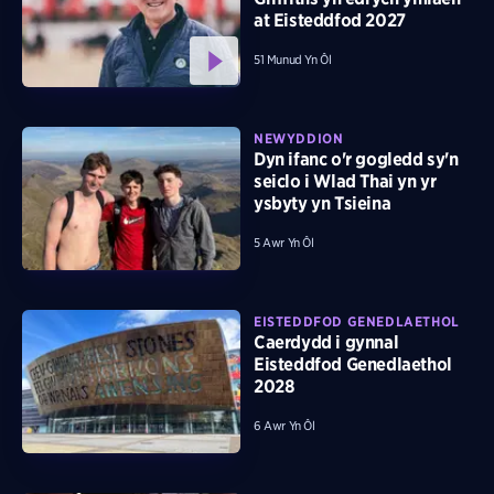
at Eisteddfod 2027
51 Munud Yn Ôl
NEWYDDION
Dyn ifanc o'r gogledd sy'n
seiclo i Wlad Thai yn yr
ysbyty yn Tsieina
5 Awr Yn Ôl
EISTEDDFOD GENEDLAETHOL
Caerdydd i gynnal
Eisteddfod Genedlaethol
2028
6 Awr Yn Ôl