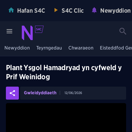
Hafan S4C
S4C Clic
Newyddion
Newyddion
Teyrngedau
Chwaraeon
Eisteddfod Ge
Plant Ysgol Hamadryad yn cyfweld y
Prif Weinidog
Gwleidyddiaeth
12/06/2026