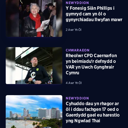
NEWYDDION
Y Fonesig Siân Phillips i
gymryd cam yn ôl o
gynyrchiadau llwyfan mawr
2 Awr Yn Ôl
CHWARAEON
Rheolwr CPD Caernarfon
yn beirniadu'r defnydd o
VAR yn Uwch Gynghrair
Cymru
4 Awr Yn Ôl
NEWYDDION
Cyhuddo dau yn rhagor ar
ôl i ddau fachgen 17 oed o
Gaerdydd gael eu harestio
yng Ngwlad Thai