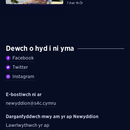
7 Awr Yn Ôl
Dewch o hyd i ni yma
Facebook
Twitter
Instagram
E-bostiwch ni ar
newyddion@s4c.cymru
Darganfyddwch mwy am yr ap Newyddion
Lawrlwythwch yr ap