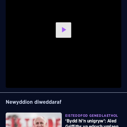
Play
Video
Newyddion diweddaraf
EISTEDDFOD GENEDLAETHOL
‘Bydd hi’n unigryw’: Aled
Griffiths yn edrych ymlaen