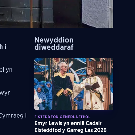
Newyddion
diweddaraf
h i
el yn
gwyr
 Cymraeg i
EISTEDDFOD GENEDLAETHOL
Emyr Lewis yn ennill Cadair
Eisteddfod y Garreg Las 2026