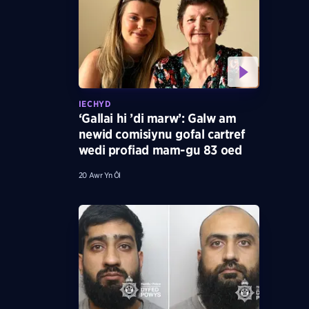
IECHYD
‘Gallai hi ’di marw’: Galw am
newid comisiynu gofal cartref
wedi profiad mam-gu 83 oed
20 Awr Yn Ôl