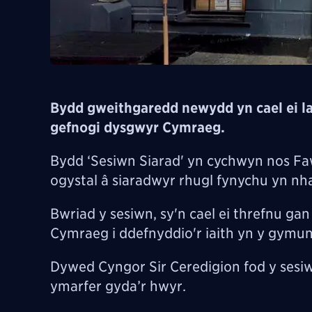
Bydd gweithgaredd newydd yn cael ei la
gefnogi dysgwyr Cymraeg.
Bydd
‘Sesiwn Siarad' yn cychwyn nos Fa
ogystal â siaradwyr rhugl fynychu yn nh
Bwriad y sesiwn, sy'n cael ei threfnu ga
Cymraeg i ddefnyddio'r iaith yn y gymu
Dywed Cyngor Sir Ceredigion fod y sesiw
ymarfer gyda’r hwyr.