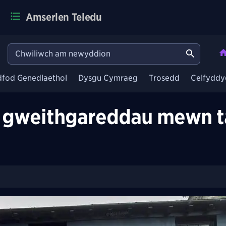
Amserlen Teledu
dfod Genedlaethol
Dysgu Cymraeg
Trosedd
Celfyddy
 gweithgareddau mewn ta