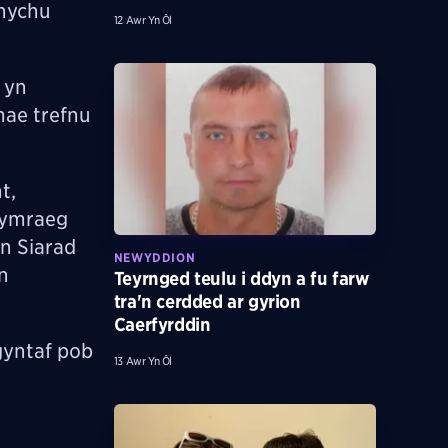
ynychu
12 Awr Yn Ôl
 yn
mae trefnu
t,
Gymraeg
n Siarad
NEWYDDION
n
Teyrnged teulu i ddyn a fu farw
tra'n cerdded ar gyrion
Caerfyrddin
 gyntaf pob
13 Awr Yn Ôl