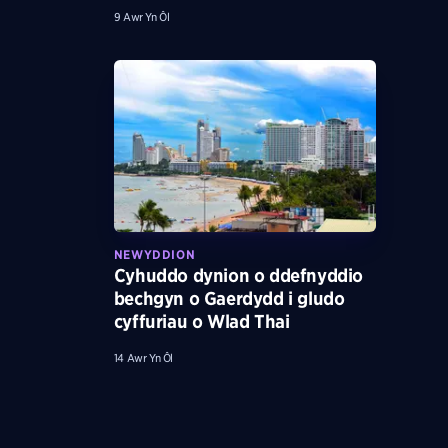
9 Awr Yn Ôl
NEWYDDION
Cyhuddo dynion o ddefnyddio
bechgyn o Gaerdydd i gludo
cyffuriau o Wlad Thai
14 Awr Yn Ôl