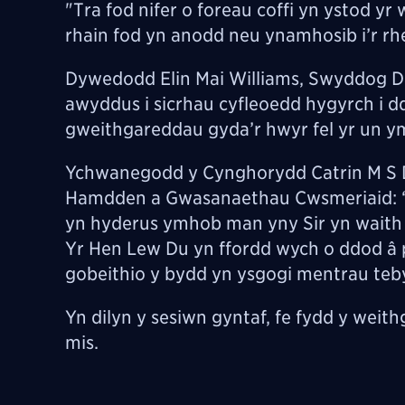
"Tra fod nifer o foreau coffi yn ystod y
rhain fod yn anodd neu ynamhosib i’r rh
Dywedodd Elin Mai Williams, Swyddog D
awyddus i sicrhau cyfleoedd hygyrch i 
gweithgareddau gyda’r hwyr fel yr un y
Ychwanegodd y Cynghorydd Catrin M S Da
Hamdden a Gwasanaethau Cwsmeriaid: “
yn hyderus ymhob man yny Sir yn waith 
Yr Hen Lew Du yn ffordd wych o ddod â 
gobeithio y bydd yn ysgogi mentrau teby
Yn dilyn y sesiwn gyntaf, fe fydd y weith
mis.