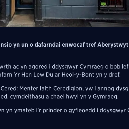
nsio yn un o dafarndai enwocaf tref Aberystwyt
wrth ac yn agored i ddysgwyr Cymraeg o bob lef
afarn Yr Hen Lew Du ar Heol-y-Bont yn y dref.
n Cered: Menter Iaith Ceredigion, yw i annog dys
ned, cymdeithasu a chael hwyl yn y Gymraeg.
n yn ymateb i'r prinder o gyfleoedd i ddysgwyr