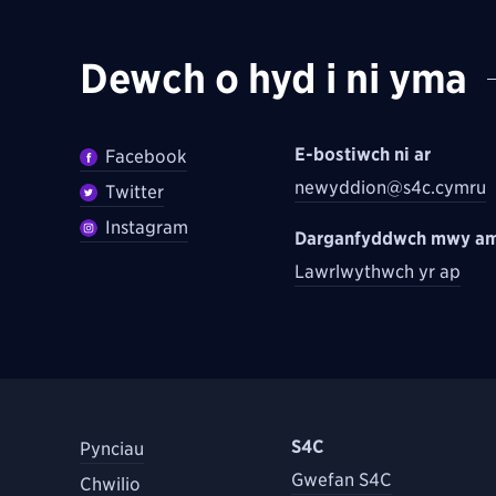
Dewch o hyd i ni yma
E-bostiwch ni ar
Facebook
newyddion@s4c.cymru
Twitter
Instagram
Darganfyddwch mwy am
Lawrlwythwch yr ap
S4C
Pynciau
Gwefan S4C
Chwilio