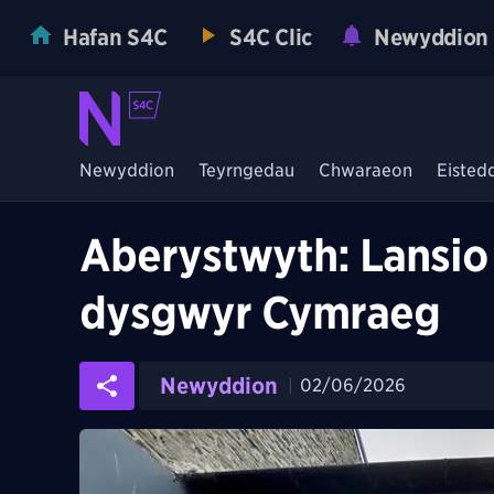
Hafan S4C
S4C Clic
Newyddion
Newyddion
Teyrngedau
Chwaraeon
Eisted
Aberystwyth: Lansio
dysgwyr Cymraeg
Newyddion
02/06/2026