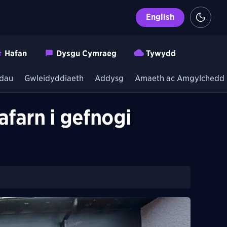
English
Hafan
Dysgu Cymraeg
Tywydd
dau
Gwleidyddiaeth
Addysg
Amaeth ac Amgylchedd
farn i gefnogi