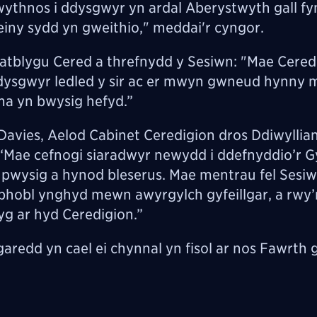
r wythnos i ddysgwyr yn ardal Aberystwyth gall f
einy sydd yn gweithio," meddai'r cyngor.
atblygu Cered a threfnydd y Sesiwn: "Mae Cered
ddysgwyr ledled y sir ac er mwyn gwneud hynny 
ma yn bwysig hefyd.”
vies, Aelod Cabinet Ceredigion dros Ddiwyllian
Mae cefnogi siaradwyr newydd i ddefnyddio’r 
pwysig a hynod bleserus. Mae mentrau fel Sesiw
phobl ynghyd mewn awyrgylch gyfeillgar, a rwy’
g ar hyd Ceredigion.”
garedd yn cael ei chynnal yn fisol ar nos Fawrth