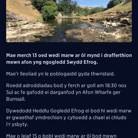
Mae merch 13 oed wedi marw ar ôl mynd i drafferthion
mewn afon yng ngogledd Swydd Efrog.
Mae'r lleoliad yn le poblogaidd gyda thwristaid.
Roedd adroddiadau bod y ferch ar goll am 18:30 nos
Sul ac fe gafodd ei darganfod yn Afon Wharfe ger
Burnsall.
Dywedodd Heddlu Gogledd Efrog ei bod hi wedi marw
er gwaethaf ymdrechion y cyhoedd a chael ei chludo
i'r ysbyty.
Mae o leiaf 15 o bobl wedi marw ar ôl bod mewn