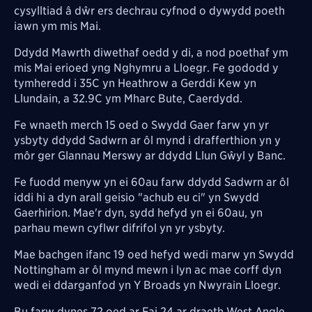
cysylltiad â dŵr ers dechrau cyfnod o dywydd poeth
iawn ym mis Mai.
Ddydd Mawrth diwethaf oedd y di, a nod poethaf ym
mis Mai erioed yng Nghymru a Lloegr. Fe gododd y
tymheredd i 35C yn Heathrow a Gerddi Kew yn
Llundain, a 32.9C ym Mharc Bute, Caerdydd.
Fe wnaeth merch 15 oed o Swydd Gaer farw yn yr
ysbyty ddydd Sadwrn ar ôl mynd i drafferthion yn y
môr ger Glannau Merswy ar ddydd Llun Gŵyl y Banc.
Fe fuodd menyw yn ei 60au farw ddydd Sadwrn ar ôl
iddi hi a dyn arall geisio "achub eu ci" yn Swydd
Gaerhirion. Mae'r dyn, sydd hefyd yn ei 60au, yn
parhau mewn cyflwr difrifol yn yr ysbyty.
Mae bachgen ifanc 19 oed hefyd wedi marw yn Swydd
Nottingham ar ôl mynd mewn i lyn ac mae corff dyn
wedi ei ddarganfod yn Y Broads yn Nwyrain Lloegr.
Bu farw dynes 72 oed ar Fai 24 ar draeth West Angle