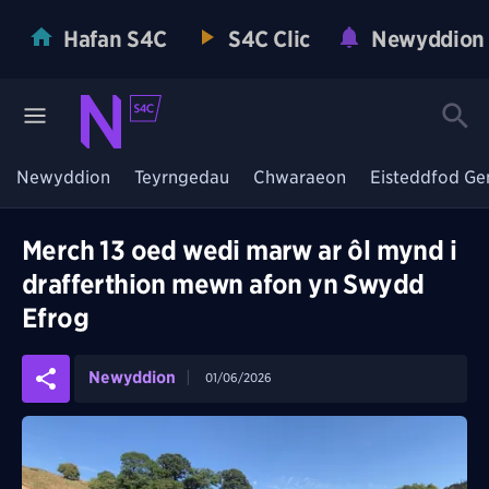
Hafan S4C
S4C Clic
Newyddion
Newyddion
Teyrngedau
Chwaraeon
Eisteddfod Ge
Merch 13 oed wedi marw ar ôl mynd i
drafferthion mewn afon yn Swydd
Efrog
Newyddion
01/06/2026