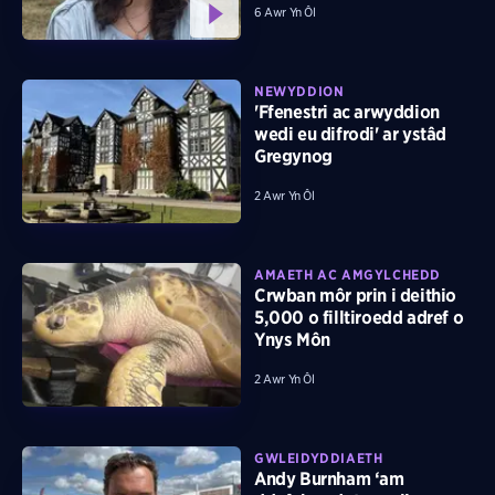
6 Awr Yn Ôl
NEWYDDION
'Ffenestri ac arwyddion
wedi eu difrodi' ar ystâd
Gregynog
2 Awr Yn Ôl
AMAETH AC AMGYLCHEDD
Crwban môr prin i deithio
5,000 o filltiroedd adref o
Ynys Môn
2 Awr Yn Ôl
GWLEIDYDDIAETH
Andy Burnham ‘am