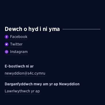
Dewch o hyd i ni yma
Facebook
Twitter
Instagram
E-bostiwch ni ar
newyddion@s4c.cymru
Darganfyddwch mwy am yr ap Newyddion
Lawrlwythwch yr ap