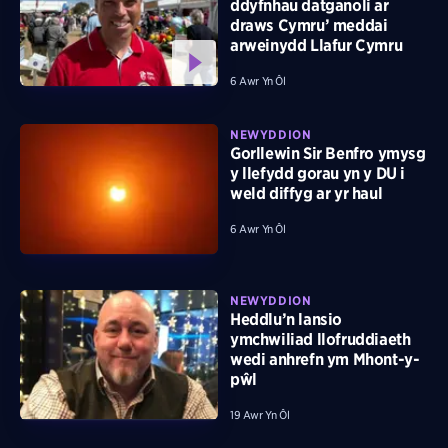
ddyfnhau datganoli ar
draws Cymru’ meddai
arweinydd Llafur Cymru
6 Awr Yn Ôl
NEWYDDION
Gorllewin Sir Benfro ymysg
y llefydd gorau yn y DU i
weld diffyg ar yr haul
6 Awr Yn Ôl
NEWYDDION
Heddlu’n lansio
ymchwiliad llofruddiaeth
wedi anhrefn ym Mhont-y-
pŵl
19 Awr Yn Ôl