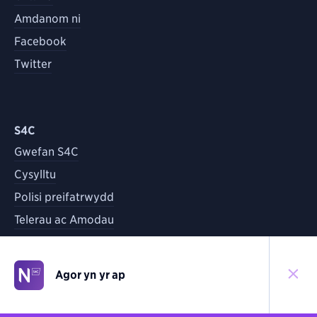
Amdanom ni
Facebook
Twitter
S4C
Gwefan S4C
Cysylltu
Polisi preifatrwydd
Telerau ac Amodau
Agor yn yr ap
©
2026
S4C
Yn ôl i'r brig