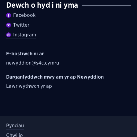
Dewch o hyd i ni yma
Facebook
Twitter
Instagram
E-bostiwch ni ar
newyddion@s4c.cymru
Darganfyddwch mwy am yr ap Newyddion
Lawrlwythwch yr ap
Pynciau
Chwilio