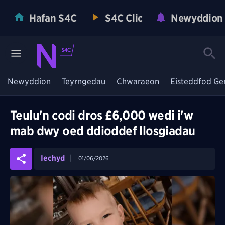
Hafan S4C
S4C Clic
Newyddion
Newyddion
Teyrngedau
Chwaraeon
Eisteddfod Ge
Teulu'n codi dros £6,000 wedi i'w
mab dwy oed ddioddef llosgiadau
Iechyd
01/06/2026