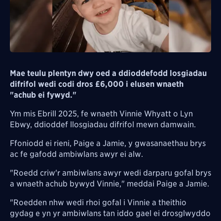
Mae teulu plentyn dwy oed a ddioddefodd losgiadau
difrifol wedi codi dros £6,000 i elusen wnaeth
"achub ei fywyd."
Ym mis Ebrill 2025, fe wnaeth Vinnie Whyatt o Lyn
Ebwy, ddioddef llosgiadau difrifol mewn damwain.
Ffoniodd ei rieni, Paige a Jamie, y gwasanaethau brys
ac fe gafodd ambiwlans awyr ei alw.
"Roedd criw'r ambiwlans awyr wedi darparu gofal brys
a wnaeth achub bywyd Vinnie," meddai Paige a Jamie.
"Roedden nhw wedi rhoi gofal i Vinnie a theithio
gydag e yn yr ambiwlans tan iddo gael ei drosglwyddo