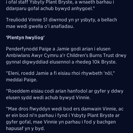
i ofal staff Ysbyty Plant Bryste, a wnaeth barhau i
ddarparu gofal achub bywyd anhygoel."
Treuliodd Vinnie 51 diwrnod yn yr ysbyty, a bellach
mae wedi gwella o'i anafiadau.
'Plentyn hwyliog'
Penderfynodd Paige a Jamie godi arian i elusen
Ambiwlans Awyr Cymru a'r Children's Burns Trust drwy
gynnal digwyddiad elusennol a rhedeg 10k Bryste.
"Eleni, roedd Jamie a fi eisiau rhoi rhywbeth 'nôl,"
meddai Paige.
"Roeddem eisiau codi arian hanfodol ar gyfer y ddwy
elusen sydd wedi achub bywyd Vinnie.
"Mae dros flwyddyn wedi bod ers damwain Vinnie, ac
er ein bod ni'n parhau i fynd i Ysbyty Plant Bryste ar
gyfer gofal, mae Vinnie yn parhau i fod y bachgen
hapusaf yn y byd.