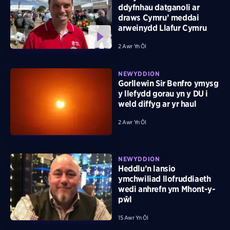
ddyfnhau datganoli ar
draws Cymru’ meddai
arweinydd Llafur Cymru
2 Awr Yn Ôl
NEWYDDION
Gorllewin Sir Benfro ymysg
y llefydd gorau yn y DU i
weld diffyg ar yr haul
2 Awr Yn Ôl
NEWYDDION
Heddlu’n lansio
ymchwiliad llofruddiaeth
wedi anhrefn ym Mhont-y-
pŵl
15 Awr Yn Ôl