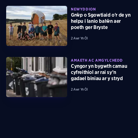
NEWYDDION
Grŵp o Sgowtiaid o'r de yn
helpu i lanio balŵn aer
poeth ger Bryste
2 Awr Yn Ôl
AMAETH AC AMGYLCHEDD
Cyngor yn bygwth camau
cyfreithiol ar rai sy’n
gadael biniau ar y stryd
2 Awr Yn Ôl