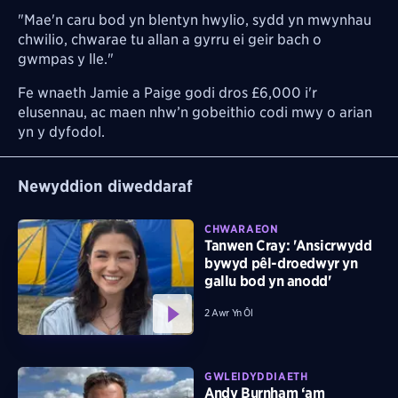
"Mae'n caru bod yn blentyn hwylio, sydd yn mwynhau
chwilio, chwarae tu allan a gyrru ei geir bach o
gwmpas y lle."
Fe wnaeth Jamie a Paige godi dros £6,000 i'r
elusennau, ac maen nhw’n gobeithio codi mwy o arian
yn y dyfodol.
Newyddion diweddaraf
CHWARAEON
Tanwen Cray: 'Ansicrwydd
bywyd pêl-droedwyr yn
gallu bod yn anodd'
2 Awr Yn Ôl
GWLEIDYDDIAETH
Andy Burnham ‘am