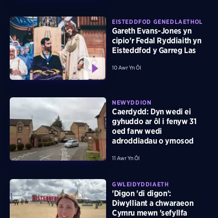
EISTEDDFOD GENEDLAETHOL
Gareth Evans-Jones yn
cipio'r Fedal Ryddiaith yn
Eisteddfod y Garreg Las
10 Awr Yn Ôl
NEWYDDION
Caerdydd: Dyn wedi ei
gyhuddo ar ôl i fenyw 31
oed farw wedi
adroddiadau o ymosod
11 Awr Yn Ôl
GWLEIDYDDIAETH
'Digon 'di digon':
Diwylliant a chwaraeon
Cymru mewn 'sefyllfa