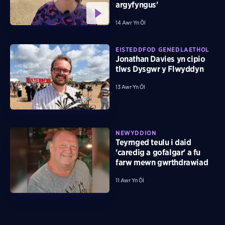
argyfyngus'
14 Awr Yn Ôl
EISTEDDFOD GENEDLAETHOL
Jonathan Davies yn cipio
tlws Dysgwr y Flwyddyn
13 Awr Yn Ôl
NEWYDDION
Teyrnged teulu i daid
'caredig a gofalgar' a fu
farw mewn gwrthdrawiad
11 Awr Yn Ôl