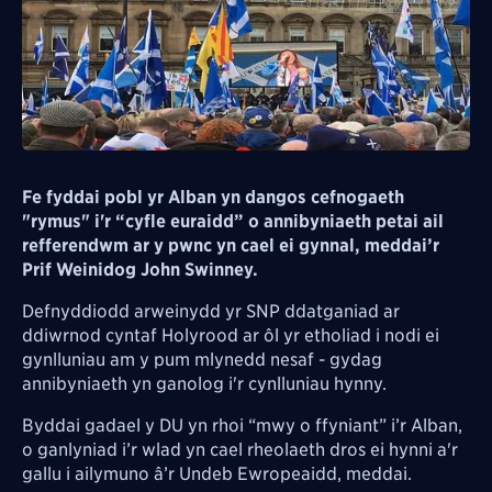
Fe fyddai pobl yr Alban yn dangos cefnogaeth
"rymus" i'r “cyfle euraidd” o annibyniaeth petai ail
refferendwm ar y pwnc yn cael ei gynnal, meddai’r
Prif Weinidog John Swinney.
Defnyddiodd arweinydd yr SNP ddatganiad ar
ddiwrnod cyntaf Holyrood ar ôl yr etholiad i nodi ei
gynlluniau am y pum mlynedd nesaf - gydag
annibyniaeth yn ganolog i'r cynlluniau hynny.
Byddai gadael y DU yn rhoi “mwy o ffyniant” i’r Alban,
o ganlyniad i’r wlad yn cael rheolaeth dros ei hynni a'r
gallu i ailymuno â’r Undeb Ewropeaidd, meddai.