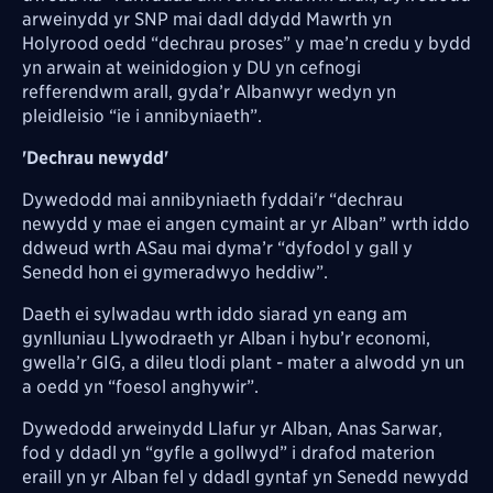
arweinydd yr SNP mai dadl ddydd Mawrth yn
Holyrood oedd “dechrau proses” y mae’n credu y bydd
yn arwain at weinidogion y DU yn cefnogi
refferendwm arall, gyda’r Albanwyr wedyn yn
pleidleisio “ie i annibyniaeth”.
'Dechrau newydd'
Dywedodd mai annibyniaeth fyddai'r “dechrau
newydd y mae ei angen cymaint ar yr Alban” wrth iddo
ddweud wrth ASau mai dyma’r “dyfodol y gall y
Senedd hon ei gymeradwyo heddiw”.
Daeth ei sylwadau wrth iddo siarad yn eang am
gynlluniau Llywodraeth yr Alban i hybu’r economi,
gwella’r GIG, a dileu tlodi plant - mater a alwodd yn un
a oedd yn “foesol anghywir”.
Dywedodd arweinydd Llafur yr Alban, Anas Sarwar,
fod y ddadl yn “gyfle a gollwyd” i drafod materion
eraill yn yr Alban fel y ddadl gyntaf yn Senedd newydd