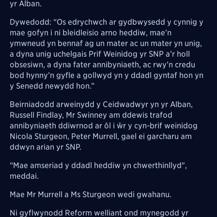
yr Alban.
Dywedodd: “Os edrychwch ar gydbwysedd y cynnig y
mae gofyn i ni bleidleisio arno heddiw, mae’n
ymwneud yn bennaf ag un mater ac un mater yn unig,
a dyna unig uchelgais Prif Weinidog yr SNP a’r holl
obsesiwn, a dyna fater annibyniaeth, ac rwy’n credu
bod hynny’n gyfle a gollwyd yn y ddadl gyntaf hon yn
y Senedd newydd hon.”
Beirniadodd arweinydd y Ceidwadwyr yn yr Alban,
Russell Findlay, Mr Swinney am ddewis trafod
annibyniaeth ddiwrnod ar ôl i ŵr y cyn-brif weinidog
Nicola Sturgeon, Peter Murrell, gael ei garcharu am
ddwyn arian yr SNP.
“Mae amseriad y ddadl heddiw yn chwerthinllyd",
meddai.
Mae Mr Murrell a Ms Sturgeon wedi gwahanu.
Ni gyflwynodd Reform welliant ond mynegodd yr