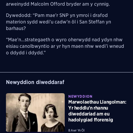
arweinydd Malcolm Offord bryder am y cynnig.
Dywedodd: “Pam mae’r SNP yn ymroi i drafod
materion sydd wedi’u cadw’n ôl i San Steffan yn
barhaus?
“Mae’n...strategaeth o wyro oherwydd nad ydyn nhw
eisiau canolbwyntio ar yr hyn maen nhw wedi’i wneud
o ddydd i ddydd.”
Newyddion diweddaraf
NEWYDDION
Marwolaethau Llangolman:
Yr heddlu'n rhannu
diweddariad am eu
hadolygiad fforensig
8 Awr Yn Ôl