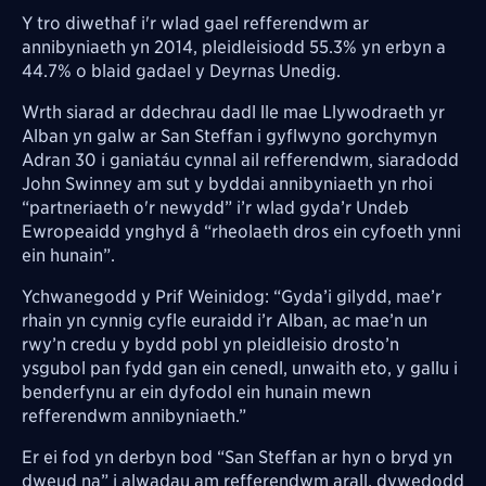
Y tro diwethaf i'r wlad gael refferendwm ar
annibyniaeth yn 2014, pleidleisiodd 55.3% yn erbyn a
44.7% o blaid gadael y Deyrnas Unedig.
Wrth siarad ar ddechrau dadl lle mae Llywodraeth yr
Alban yn galw ar San Steffan i gyflwyno gorchymyn
Adran 30 i ganiatáu cynnal ail refferendwm, siaradodd
John
Swinney am sut y byddai annibyniaeth yn rhoi
“partneriaeth o'r newydd” i’r wlad gyda’r Undeb
Ewropeaidd ynghyd â “rheolaeth dros ein cyfoeth ynni
ein hunain”.
Ychwanegodd y Prif Weinidog: “Gyda’i gilydd, mae’r
rhain yn cynnig cyfle euraidd i’r Alban, ac mae’n un
rwy’n credu y bydd pobl yn pleidleisio drosto’n
ysgubol pan fydd gan ein cenedl, unwaith eto, y gallu i
benderfynu ar ein dyfodol ein hunain mewn
refferendwm annibyniaeth.”
Er ei fod yn derbyn bod “San Steffan ar hyn o bryd yn
dweud na” i alwadau am refferendwm arall, dywedodd