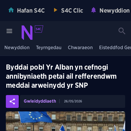
Hafan S4C
S4C Clic
Newyddion
Newyddion
Teyrngedau
Chwaraeon
Eisteddfod Ge
Byddai pobl Yr Alban yn cefnogi
annibyniaeth petai ail refferendwm
meddai arweinydd yr SNP
Gwleidyddiaeth
26/05/2026