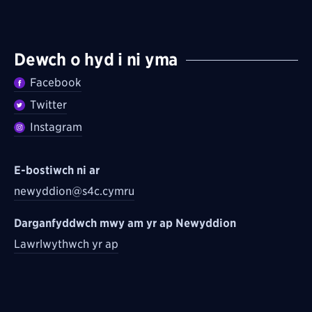
Dewch o hyd i ni yma
Facebook
Twitter
Instagram
E-bostiwch ni ar
newyddion@s4c.cymru
Darganfyddwch mwy am yr ap Newyddion
Lawrlwythwch yr ap