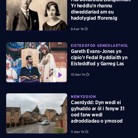
Yr heddlu'n rhannu
diweddariad am eu
hadolygiad fforensig
8 Awr Yn Ôl
EISTEDDFOD GENEDLAETHOL
Gareth Evans-Jones yn
cipio'r Fedal Ryddiaith yn
Eisteddfod y Garreg Las
10 Awr Yn Ôl
NEWYDDION
Caerdydd: Dyn wedi ei
gyhuddo ar ôl i fenyw 31
oed farw wedi
adroddiadau o ymosod
11 Awr Yn Ôl