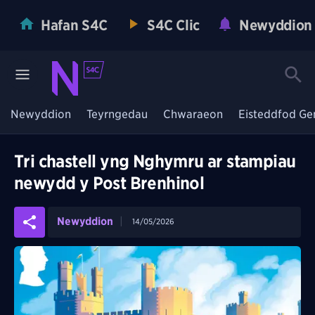
Hafan S4C
S4C Clic
Newyddion
Newyddion
Teyrngedau
Chwaraeon
Eisteddfod Ge
Tri chastell yng Nghymru ar stampiau
newydd y Post Brenhinol
Newyddion
14/05/2026