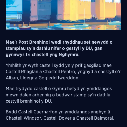
Mae'r Post Brenhinol wedi rhyddhau set newydd o
stampiau sy'n dathlu nifer o gestyll y DU, gan
gynnwys tri chastell yng Nghymru.
Ymhlith yr wyth castell sydd yn y prif gasgliad mae
Castell Rhaglan a Chastell Penfro, ynghyd â chestyll o'r
Alban, Lloegr a Gogledd Iwerddon.
Mae trydydd castell o Gymru hefyd yn ymddangos
mewn dalen arbennig o bedwar stamp sy’n dathlu
cestyll brenhinol y DU.
Bydd Castell Caernarfon yn ymddangos ynghyd â
Chastell Windsor, Castell Dover a Chastell Balmoral.