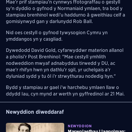
Mae’r prif stampiau’n cynnwys ffotograffau o gestyll
sy’n dyddio o gyfnod y Normaniaid ymlaen, tra bod y
stampiau brenhinol wedi’u haddurno â gweithiau celf a
gomisiynwyd gan y darlunydd Rob Ball.
Nid oes cestyll o gyfnod tywysogion Cymru yn
ymddangos yn y casgliad.
Dywedodd David Gold, cyfarwyddwr materion allanol
a pholisi’r Post Brenhinol: "Mae cestyll ymhlith
nodweddion mwyaf adnabyddus tirwedd y DU, ac
mae’r rhifyn hwn yn dathlu’r sgìl, yr uchelgais a’r
dyluniad sydd y tu ôl i’r strwythurau nodedig hyn."
Bydd y stampiau ar gael i’w harchebu ymlaen llaw o
ddydd Iau, cyn mynd ar werth yn gyffredinol ar 21 Mai.
Newyddion diweddaraf
NEWYDDION
Marwolaethau Llangolman: