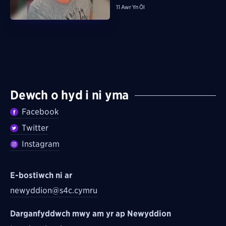
11 Awr Yn Ôl
Dewch o hyd i ni yma
Facebook
Twitter
Instagram
E-bostiwch ni ar
newyddion@s4c.cymru
Darganfyddwch mwy am yr ap Newyddion