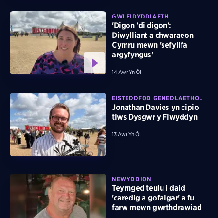
GWLEIDYDDIAETH
'Digon 'di digon':
Diwylliant a chwaraeon
Cymru mewn 'sefyllfa
argyfyngus'
14 Awr Yn Ôl
EISTEDDFOD GENEDLAETHOL
Jonathan Davies yn cipio
tlws Dysgwr y Flwyddyn
13 Awr Yn Ôl
NEWYDDION
Teyrnged teulu i daid
'caredig a gofalgar' a fu
farw mewn gwrthdrawiad