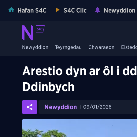
Hafan S4C
S4C Clic
Newyddion
Newyddion
Teyrngedau
Chwaraeon
Eisted
Arestio dyn ar ôl i d
Ddinbych
Newyddion
09/01/2026