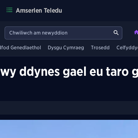
Amserlen Teledu
dfod Genedlaethol
Dysgu Cymraeg
Trosedd
Celfyddy
dwy ddynes gael eu taro g