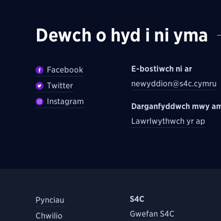
Dewch o hyd i ni yma
E-bostiwch ni ar
Facebook
newyddion@s4c.cymru
Twitter
Instagram
Darganfyddwch mwy am
Lawrlwythwch yr ap
S4C
Pynciau
Gwefan S4C
Chwilio