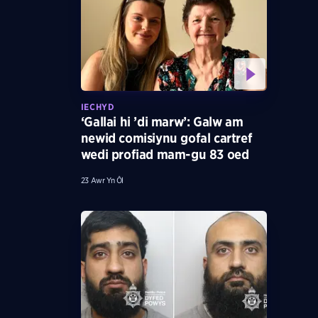
IECHYD
‘Gallai hi ’di marw’: Galw am
newid comisiynu gofal cartref
wedi profiad mam-gu 83 oed
23 Awr Yn Ôl