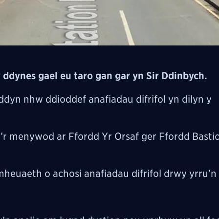
y ddynes gael eu taro gan gar yn Sir Ddinbych.
ddyn nhw ddioddef anafiadau difrifol yn dilyn y
’r menywod ar Ffordd Yr Orsaf ger Ffordd Basti
mheuaeth o achosi anafiadau difrifol drwy yrru’n