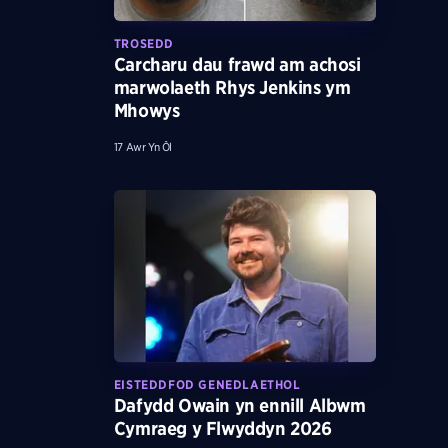
TROSEDD
Carcharu dau frawd am achosi
marwolaeth Rhys Jenkins ym
Mhowys
17 Awr Yn Ôl
EISTEDDFOD GENEDLAETHOL
Dafydd Owain yn ennill Albwm
Cymraeg y Flwyddyn 2026