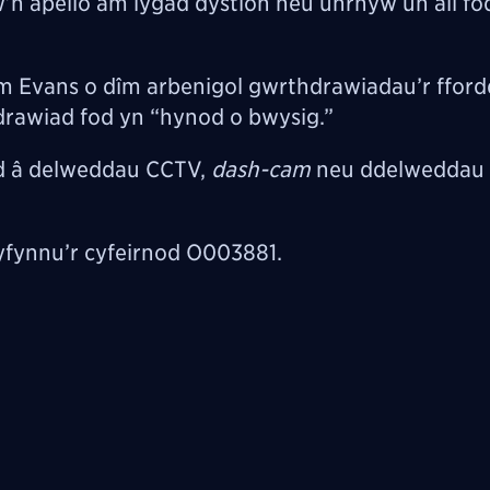
 apelio am lygad dystion neu unrhyw un all fo
 Evans o dîm arbenigol gwrthdrawiadau’r ffordd
rawiad fod yn “hynod o bwysig.”
dd â delweddau CCTV,
dash-cam
neu ddelweddau 
yfynnu’r cyfeirnod O003881.