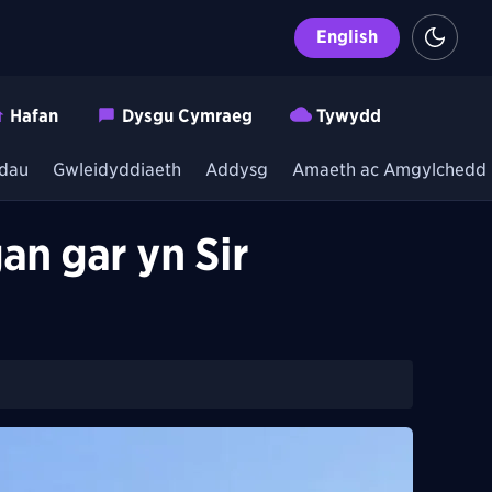
English
Hafan
Dysgu Cymraeg
Tywydd
dau
Gwleidyddiaeth
Addysg
Amaeth ac Amgylchedd
an gar yn Sir