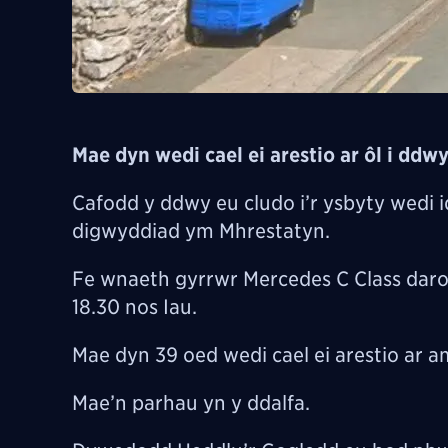
Mae dyn wedi cael ei arestio ar ôl i ddw
Cafodd y ddwy eu cludo i’r ysbyty wedi i
digwyddiad ym Mhrestatyn.
Fe wnaeth gyrrwr Mercedes C Class daro
18.30 nos Iau.
Mae dyn 39 oed wedi cael ei arestio ar a
Mae’n parhau yn y ddalfa.