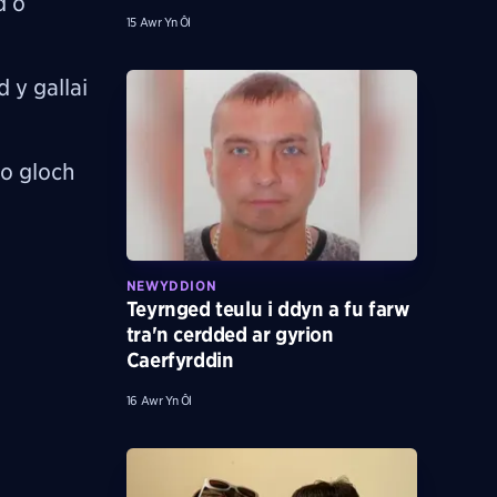
d o
15 Awr Yn Ôl
 y gallai
o gloch
NEWYDDION
Teyrnged teulu i ddyn a fu farw
tra'n cerdded ar gyrion
Caerfyrddin
16 Awr Yn Ôl