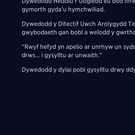
Dywedodd Heddlu’r Gogledd eu bod nhw’n
gymorth gyda’u hymchwiliad.
Dywedodd y Ditectif Uwch Arolygydd Tim
gwybodaeth gan bobl a welodd y gwrthd
“Rwyf hefyd yn apelio ar unrhyw un sy
drws… i gysylltu ar unwaith.”
Dywedodd y dylai pobl gysylltu drwy dd