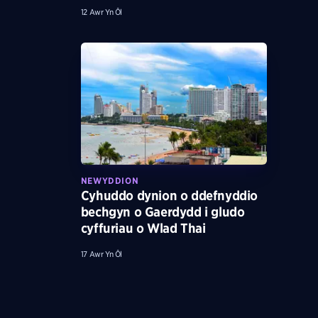
12 Awr Yn Ôl
NEWYDDION
Cyhuddo dynion o ddefnyddio
bechgyn o Gaerdydd i gludo
cyffuriau o Wlad Thai
17 Awr Yn Ôl