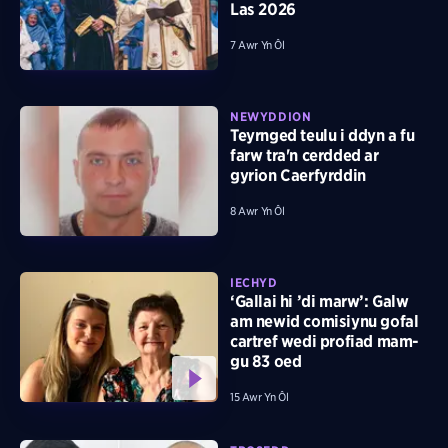
Las 2026
7 Awr Yn Ôl
NEWYDDION
Teyrnged teulu i ddyn a fu
farw tra'n cerdded ar
gyrion Caerfyrddin
8 Awr Yn Ôl
IECHYD
‘Gallai hi ’di marw’: Galw
am newid comisiynu gofal
cartref wedi profiad mam-
gu 83 oed
15 Awr Yn Ôl