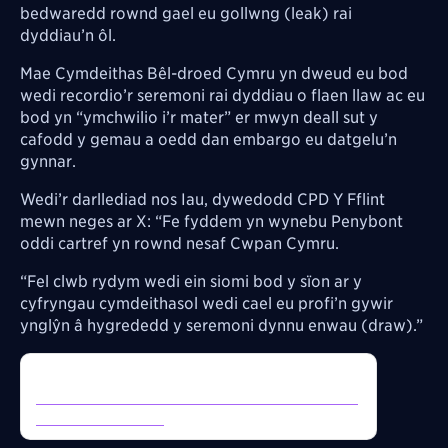
bedwaredd rownd gael eu gollwng (leak) rai
dyddiau’n ôl.
Mae Cymdeithas Bêl-droed Cymru yn dweud eu bod
wedi recordio’r seremoni rai dyddiau o flaen llaw ac eu
bod yn “ymchwilio i’r mater” er mwyn deall sut y
cafodd y gemau a oedd dan embargo eu datgelu’n
gynnar.
Wedi’r darllediad nos Iau, dywedodd CPD Y Fflint
mewn neges ar X: “Fe fyddem yn wynebu Penybont
oddi cartref yn rownd nesaf Cwpan Cymru.
“Fel clwb rydym wedi ein siomi bod y sïon ar y
cyfryngau cymdeithasol wedi cael eu profi’n gywir
ynglŷn â hygrededd y seremoni dynnu enwau (draw).”
Inline Tweet:
https://twitter.com/FlintTownFC/status/19941468
60848857292?s=20