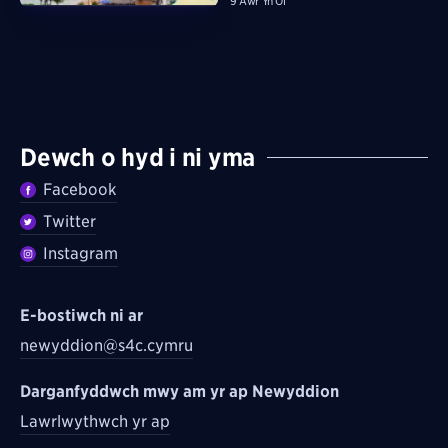
9 Awr Yn Ôl
Dewch o hyd i ni yma
Facebook
Twitter
Instagram
E-bostiwch ni ar
newyddion@s4c.cymru
Darganfyddwch mwy am yr ap Newyddion
Lawrlwythwch yr ap