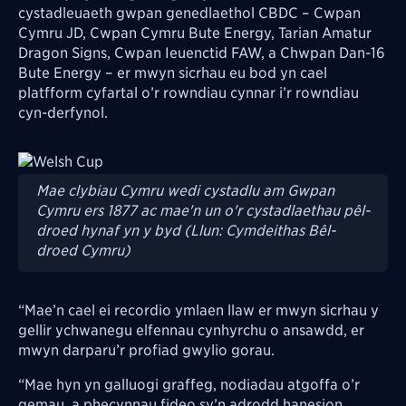
cystadleuaeth gwpan genedlaethol CBDC – Cwpan
Cymru JD, Cwpan Cymru Bute Energy, Tarian Amatur
Dragon Signs, Cwpan Ieuenctid FAW, a Chwpan Dan-16
Bute Energy – er mwyn sicrhau eu bod yn cael
platfform cyfartal o’r rowndiau cynnar i’r rowndiau
cyn-derfynol.
Image
Mae clybiau Cymru wedi cystadlu am Gwpan
Cymru ers 1877 ac mae'n un o'r cystadlaethau pêl-
droed hynaf yn y byd (Llun: Cymdeithas Bêl-
droed Cymru)
“Mae’n cael ei recordio ymlaen llaw er mwyn sicrhau y
gellir ychwanegu elfennau cynhyrchu o ansawdd, er
mwyn darparu’r profiad gwylio gorau.
“Mae hyn yn galluogi graffeg, nodiadau atgoffa o’r
gemau, a phecynnau fideo sy’n adrodd hanesion