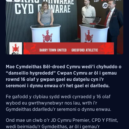
Mae Cymdeithas Bêl-droed Cymru wedi’i chyhuddo o
“danseilio hygrededd” Cwpan Cymru ar ôl i gemau
rownd 16 olaf y gwpan gael eu datgelu cyn i'r
seremoni i dynnu enwau o'r het gael ei darlledu.
Fe gafodd y clybiau sydd wedi cyrraedd y 16 olaf
wybod eu gwrthwynebwyr nos Iau, wrth i’r
Gymdeithas ddarlledu’r seremoni o dynnu enwau.
Ond mae un clwb o’r JD Cymru Premier, CPD Y Fflint,
wedi beirniadu’r Gymdeithas, ar ôl i gemau’r