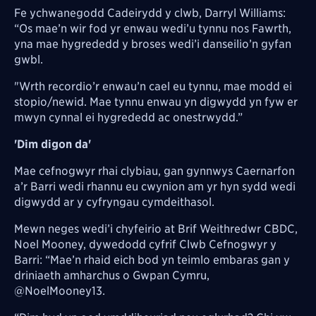
Fe ychwanegodd Cadeirydd y clwb, Darryl Williams:
“Os mae’n wir fod yr enwau wedi’u tynnu nos Fawrth,
yna mae hygrededd y broses wedi’i danseilio’n gyfan
gwbl.
"Wrth recordio’r enwau’n cael eu tynnu, mae modd ei
stopio/newid. Mae tynnu enwau yn digwydd yn fyw er
mwyn cynnal ei hygrededd ac onestrwydd.”
'Dim digon da'
Mae cefnogwyr rhai clybiau, gan gynnwys Caernarfon
a’r Barri wedi rhannu eu cwynion am yr hyn sydd wedi
digwydd ar y cyfryngau cymdeithasol.
Mewn neges wedi’i chyfeirio at Brif Weithredwr CBDC,
Noel Mooney, dywedodd cyfrif Clwb Cefnogwyr y
Barri: “Mae’n rhaid eich bod yn teimlo embaras gan y
driniaeth amharchus o Gwpan Cymru,
@NoelMooney13.