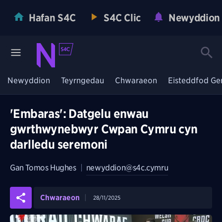
Hafan S4C
S4C Clic
Newyddion
Newyddion
Teyrngedau
Chwaraeon
Eisteddfod Ge
'Embaras': Datgelu enwau
gwrthwynebwyr Cwpan Cymru cyn
darlledu seremoni
Gan
Tomos Hughes
|
newyddion@s4c.cymru
Chwaraeon
28/11/2025