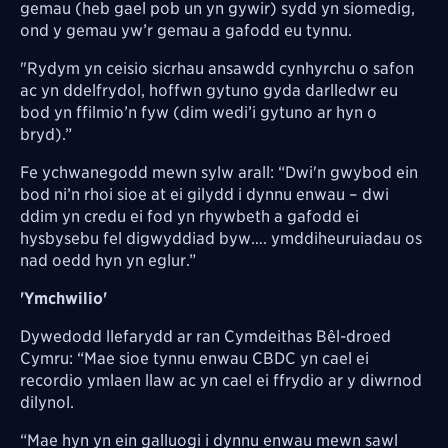
gemau (heb gael pob un yn gywir) sydd yn siomedig,
ond y gemau yw’r gemau a gafodd eu tynnu.
"Rydym yn ceisio sicrhau ansawdd cynhyrchu o safon
ac yn ddelfrydol, hoffwn gytuno gyda darlledwr eu
bod yn ffilmio’n fyw (dim wedi’i gytuno ar hyn o
bryd).”
Fe ychwanegodd mewn sylw arall: “Dwi'n gwybod ein
bod ni’n rhoi sioe at ei gilydd i dynnu enwau – dwi
ddim yn credu ei fod yn rhywbeth a gafodd ei
hysbysebu fel digwyddiad byw…. ymddiheuruiadau os
nad oedd hyn yn eglur.”
'Ymchwilio'
Dywedodd llefarydd ar ran Cymdeithas Bêl-droed
Cymru: “Mae sioe tynnu enwau CBDC yn cael ei
recordio ymlaen llaw ac yn cael ei ffrydio ar y diwrnod
dilynol.
“Mae hyn yn ein galluogi i dynnu enwau mewn sawl