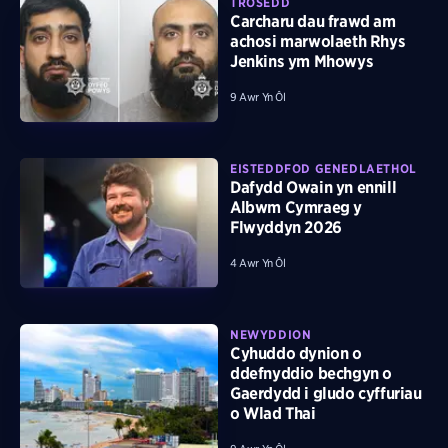
TROSEDD
Carcharu dau frawd am
achosi marwolaeth Rhys
Jenkins ym Mhowys
9 Awr Yn Ôl
EISTEDDFOD GENEDLAETHOL
Dafydd Owain yn ennill
Albwm Cymraeg y
Flwyddyn 2026
4 Awr Yn Ôl
NEWYDDION
Cyhuddo dynion o
ddefnyddio bechgyn o
Gaerdydd i gludo cyffuriau
o Wlad Thai