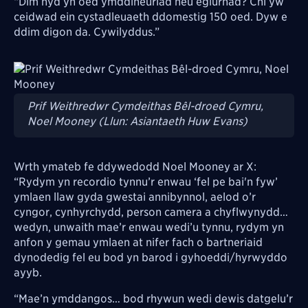
“Dim hyd yn oed ymddiheuriad neu eglurhad? Chi yw
ceidwad ein cystadleuaeth ddomestig 150 oed. Dyw e
ddim digon da. Cywilyddus.”
Image
Prif Weithredwr Cymdeithas Bêl-droed Cymru,
Noel Mooney (Llun: Asiantaeth Huw Evans)
Wrth ymateb fe ddywedodd Noel Mooney ar X:
“Rydym yn recordio tynnu’r enwau ‘fel pe bai'n fyw’
ymlaen llaw gyda gwestai annibynnol, aelod o’r
cyngor, cynhyrchydd, person camera a chyflwynydd…
wedyn, unwaith mae’r enwau wedi’u tynnu, rydym yn
anfon y gemau ymlaen at nifer fach o bartneriaid
dynodedig fel eu bod yn barod i gyhoeddi/hyrwyddo
ayyb.
“Mae’n ymddangos… bod rhywun wedi dewis datgelu’r