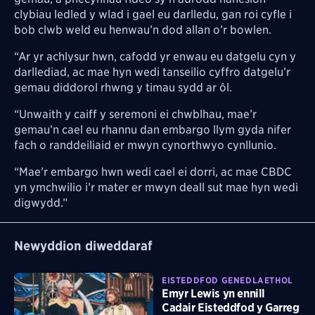
clybiau ledled y wlad i gael eu darlledu, gan roi cyfle i
bob clwb weld eu henwau’n dod allan o’r bowlen.
“Ar yr achlysur hwn, cafodd yr enwau eu datgelu cyn y
darllediad, ac mae hyn wedi tanseilio cyffro datgelu’r
gemau diddorol rhwng y timau sydd ar ôl.
“Unwaith y caiff y seremoni ei chwblhau, mae’r
gemau’n cael eu rhannu dan embargo llym gyda nifer
fach o randdeiliaid er mwyn cynorthwyo cynllunio.
“Mae’r embargo hwn wedi cael ei dorri, ac mae CBDC
yn ymchwilio i’r mater er mwyn deall sut mae hyn wedi
digwydd.”
Newyddion diweddaraf
EISTEDDFOD GENEDLAETHOL
Emyr Lewis yn ennill
Cadair Eisteddfod y Garreg