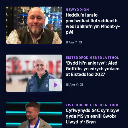
NEWYDDION
Heddlu’n lansio
ymchwiliad llofruddiaeth
wedi anhrefn ym Mhont-y-
pŵl
11 Awr Yn Ôl
EISTEDDFOD GENEDLAETHOL
‘Bydd hi’n unigryw’: Aled
Griffiths yn edrych ymlaen
at Eisteddfod 2027
16 Awr Yn Ôl
EISTEDDFOD GENEDLAETHOL
Cyflwynydd S4C sy’n byw
gyda MS yn ennill Gwobr
Llwyd o’r Bryn