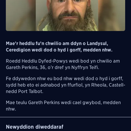
Mae’r heddlu fu’n chwilio am ddyn o Landysul,
Ceredigion wedi dod o hyd i gorff, medden nhw.
Roedd Heddlu Dyfed-Powys wedi bod yn chwilio am
Gareth Perkins, 36, o’r dref yn Nyffryn Teifi.
Fe ddywedon nhw eu bod nhw wedi dod o hyd i gorff,
sydd heb eto ei adnabod yn ffurfiol, yn Rheola, Castell-
nedd Port Talbot.
Mae teulu Gareth Perkins wedi cael gwybod, medden
nhw.
Newyddion diweddaraf