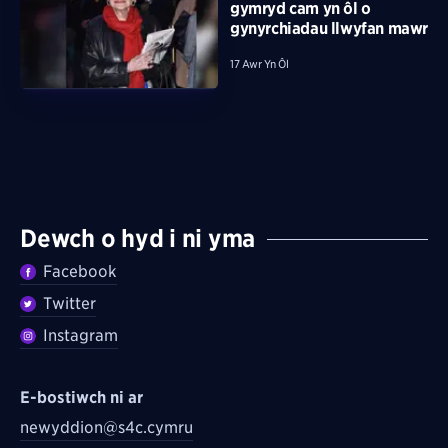
gymryd cam yn ôl o
gynyrchiadau llwyfan mawr
17 Awr Yn Ôl
Dewch o hyd i ni yma
Facebook
Twitter
Instagram
E-bostiwch ni ar
newyddion@s4c.cymru