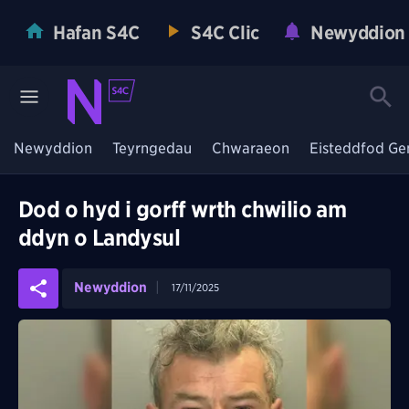
Hafan S4C
S4C Clic
Newyddion
Newyddion
Teyrngedau
Chwaraeon
Eisteddfod Ge
Dod o hyd i gorff wrth chwilio am
ddyn o Landysul
Newyddion
17/11/2025