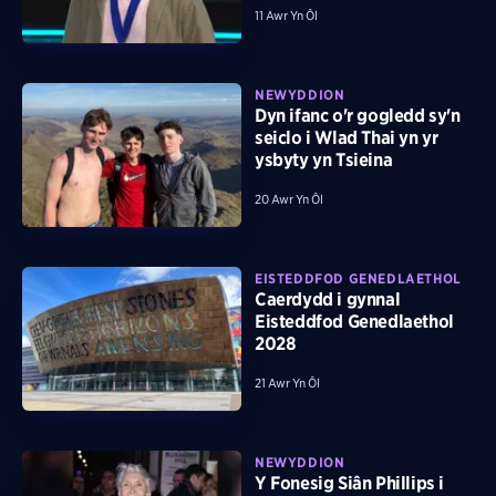
11 Awr Yn Ôl
NEWYDDION
Dyn ifanc o'r gogledd sy'n
seiclo i Wlad Thai yn yr
ysbyty yn Tsieina
20 Awr Yn Ôl
EISTEDDFOD GENEDLAETHOL
Caerdydd i gynnal
Eisteddfod Genedlaethol
2028
21 Awr Yn Ôl
NEWYDDION
Y Fonesig Siân Phillips i