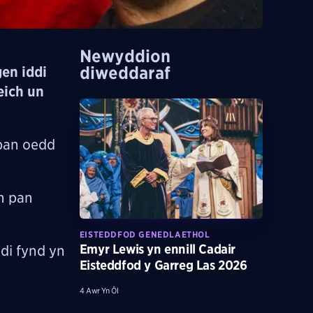
Newyddion
diweddaraf
en iddi
eich un
pan oedd
n pan
EISTEDDFOD GENEDLAETHOL
Emyr Lewis yn ennill Cadair
di fynd yn
Eisteddfod y Garreg Las 2026
4 Awr Yn Ôl