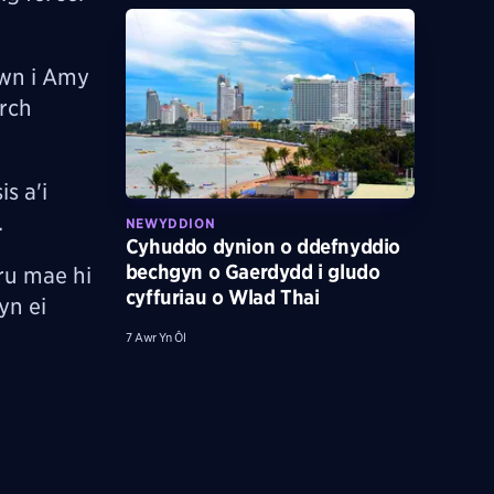
awn i Amy
yrch
s a'i
d.
NEWYDDION
Cyhuddo dynion o ddefnyddio
bechgyn o Gaerdydd i gludo
ru mae hi
cyffuriau o Wlad Thai
yn ei
7 Awr Yn Ôl