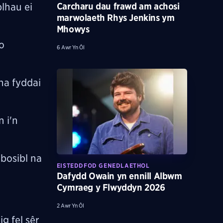
blhau ei
Carcharu dau frawd am achosi
marwolaeth Rhys Jenkins ym
Mhowys
o
6 Awr Yn Ôl
na fyddai
 i'n
 bosibl na
EISTEDDFOD GENEDLAETHOL
Dafydd Owain yn ennill Albwm
Cymraeg y Flwyddyn 2026
2 Awr Yn Ôl
g fel sêr