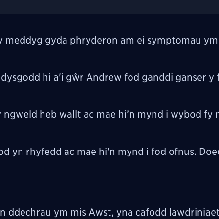
at y meddyg gyda phryderon am ei symptomau ym
 ddysgodd hi a'i gŵr Andrew fod ganddi ganser y 
 ngweld heb wallt ac mae hi’n mynd i wybod fy 
od yn rhyfedd ac mae hi'n mynd i fod ofnus. Do
 ddechrau ym mis Awst, yna cafodd lawdriniae