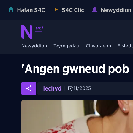
Hafan S4C
S4C Clic
Newyddion
Newyddion
Teyrngedau
Chwaraeon
Eisted
'Angen gwneud pob N
Iechyd
17/11/2025