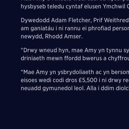
hysbyseb teledu cyntaf elusen Ymchwil 
Dywedodd Adam Fletcher, Prif Weithred
am ganiatáu i ni rannu ei phrofiad pers
newydd, Rhodd Amser.
"Drwy wneud hyn, mae Amy yn tynnu sylw
driniaeth mewn ffordd bwerus a chyffrou
“Mae Amy yn ysbrydoliaeth ac yn berson
eisoes wedi codi dros £5,500 i ni drwy 
neuadd gymunedol leol. Alla i ddim diolc