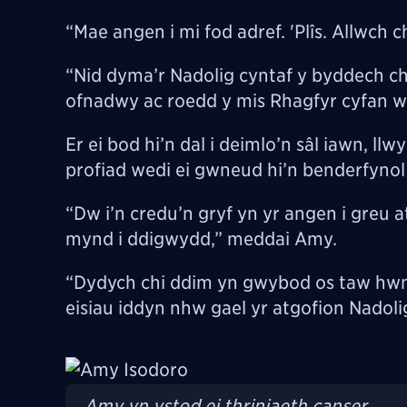
“Mae angen i mi fod adref. 'Plîs. Allwch c
“Nid dyma’r Nadolig cyntaf y byddech ch
ofnadwy ac roedd y mis Rhagfyr cyfan w
Er ei bod hi’n dal i deimlo’n sâl iawn, 
profiad wedi ei gwneud hi’n benderfynol
“Dw i’n credu’n gryf yn yr angen i greu
mynd i ddigwydd,” meddai Amy.
“Dydych chi ddim yn gwybod os taw hwn f
eisiau iddyn nhw gael yr atgofion Nadoli
Image
Amy yn ystod ei thriniaeth canser