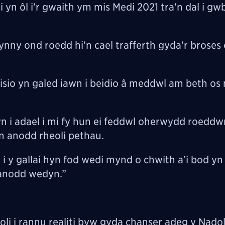
yn ôl i'r gwaith ym mis Medi 2021 tra'n dal i gw
nny ond roedd hi'n cael trafferth gyda'r broses 
eisio yn galed iawn i beidio â meddwl am beth os 
 i adael i mi fy hun ei feddwl oherwydd roeddwn
'n anodd rheoli pethau.
i i y gallai hyn fod wedi mynd o chwith a’i bod yn
n anodd wedyn.”
li i rannu realiti byw gyda chanser adeg y Nadoli