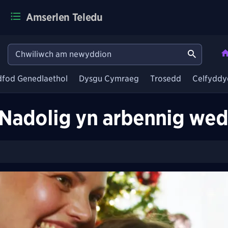
Amserlen Teledu
dfod Genedlaethol
Dysgu Cymraeg
Trosedd
Celfyddy
adolig yn arbennig wedi