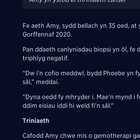
Fe aeth Amy, sydd bellach yn 35 oed, 
Gorffennaf 2020.
Pan ddaeth canlyniadau biopsi yn ôl, fe
triphlyg negatif.
“Dw i’n cofio meddwl, bydd Phoebe yn fy
sâl,” meddai.
"Dyna oedd fy mhryder i. Mae'n mynd i f
ddim eisiau iddi hi weld fi’n sâl.”
Triniaeth
Cafodd Amy chwe mis o gemotherapi gan