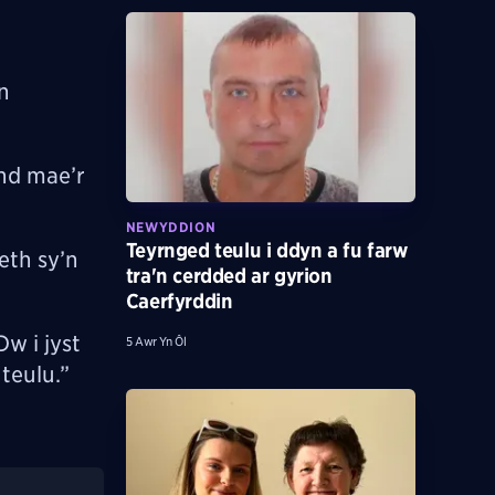
n
ond mae’r
NEWYDDION
Teyrnged teulu i ddyn a fu farw
eth sy’n
tra'n cerdded ar gyrion
Caerfyrddin
w i jyst
5 Awr Yn Ôl
 teulu.”