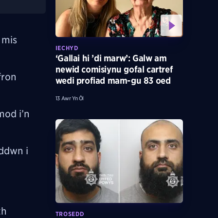
 mis
IECHYD
‘Gallai hi ’di marw’: Galw am
newid comisiynu gofal cartref
fron
wedi profiad mam-gu 83 oed
13 Awr Yn Ôl
mod i’n
eddwn i
th
TROSEDD