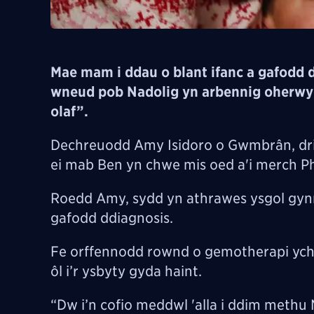
Mae mam i ddau o blant ifanc a gafodd 
wneud pob Nadolig yn arbennig oherwy
olaf”.
Dechreuodd Amy Isidoro o Gwmbrân, dri
ei mab Ben yn chwe mis oed a'i merch 
Roedd Amy, sydd yn athrawes ysgol gynra
gafodd ddiagnosis.
Fe orffennodd rownd o gemotherapi ychy
ôl i’r ysbyty gyda haint.
“Dw i’n cofio meddwl 'alla i ddim methu