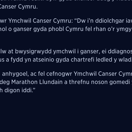
Canser Cymru.
wr Ymchwil Canser Cymru: “Dw i’n ddiolchgar i
onol o ganser gyda phobl Cymru fel rhan o’r ymg
 at bwysigrwydd ymchwil i ganser, ei ddiagnosi
s a fydd yn atseinio gyda chartrefi ledled y wla
 anhygoel, ac fel cefnogwr Ymchwil Canser Cym
redeg Marathon Llundain a threfnu noson gomedi 
h digon iddi.”