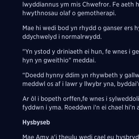
lwyddiannus ym mis Chwefror. Fe aeth hi 
hwythnosau olaf o gemotherapi.
Mae hi wedi bod yn rhydd o ganser ers hy
ddychwelyd i normalrwydd.
"Yn ystod y driniaeth ei hun, fe wnes i g
hyn yn gweithio" meddai.
“Doedd hynny ddim yn rhywbeth y gallwn
meddwl os af i lawr y llwybr yna, byddai
Ar ôl i bopeth orffen,fe wnes i sylweddol
fyddwn i yma. Roeddwn i'n ei chael hi’
Hysbyseb
Mae Amy a'i theulu wedi cael eu hysbrydo