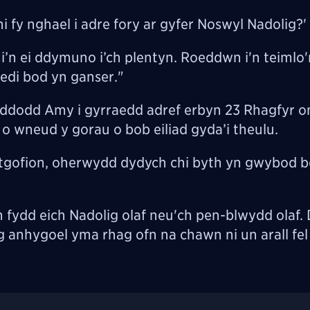
hi fy nghael i adre fory ar gyfer Noswyl Nadolig?'
i’n ei ddymuno i’ch plentyn. Roeddwn i'n teimlo'
edi bod yn ganser."
llwyddodd Amy i gyrraedd adref erbyn 23 Rhagfyr 
 o wneud y gorau o bob eiliad gyda’i theulu.
 atgofion, oherwydd dydych chi byth yn gwybod b
ydd eich Nadolig olaf neu'ch pen-blwydd olaf. D
g anhygoel yma rhag ofn na chawn ni un arall fel