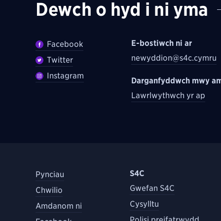
Dewch o hyd i ni yma
E-bostiwch ni ar
Facebook
newyddion@s4c.cymru
Twitter
Instagram
Darganfyddwch mwy am
Lawrlwythwch yr ap
S4C
Pynciau
Gwefan S4C
Chwilio
Cysylltu
Amdanom ni
Polisi preifatrwydd