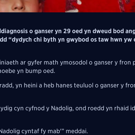
ddiagnosis o ganser yn 29 oed yn dweud bod ang
dd “dydych chi byth yn gwybod os taw hwn yw 
niaeth ar gyfer math ymosodol o ganser y fron 
Phoebe yn bump oed.
dd, yn heini a heb hanes teuluol o ganser y fro
dig cyn cyfnod y Nadolig, ond roedd yn rhaid id
 Nadolig cyntaf fy mab'” meddai.