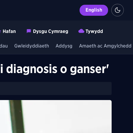
English
Hafan
Dysgu Cymraeg
Tywydd
dau
Gwleidyddiaeth
Addysg
Amaeth ac Amgylchedd
 diagnosis o ganser'