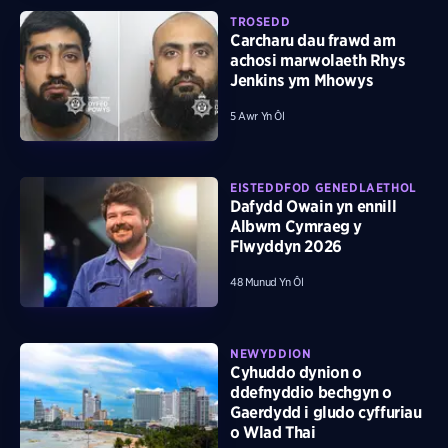
TROSEDD
Carcharu dau frawd am
achosi marwolaeth Rhys
Jenkins ym Mhowys
5 Awr Yn Ôl
EISTEDDFOD GENEDLAETHOL
Dafydd Owain yn ennill
Albwm Cymraeg y
Flwyddyn 2026
48 Munud Yn Ôl
NEWYDDION
Cyhuddo dynion o
ddefnyddio bechgyn o
Gaerdydd i gludo cyffuriau
o Wlad Thai