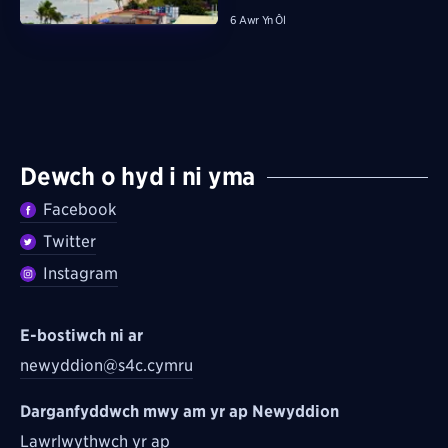
6 Awr Yn Ôl
Dewch o hyd i ni yma
Facebook
Twitter
Instagram
E-bostiwch ni ar
newyddion@s4c.cymru
Darganfyddwch mwy am yr ap Newyddion
Lawrlwythwch yr ap