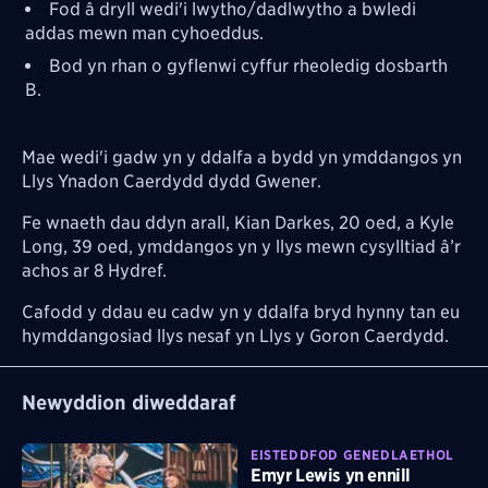
Fod â dryll wedi'i lwytho/dadlwytho a bwledi
addas mewn man cyhoeddus.
Bod yn rhan o gyflenwi cyffur rheoledig dosbarth
B.
Mae wedi'i gadw yn y ddalfa a bydd yn ymddangos yn
Llys Ynadon Caerdydd dydd Gwener.
Fe wnaeth dau ddyn arall, Kian Darkes, 20 oed, a Kyle
Long, 39 oed, ymddangos yn y llys mewn cysylltiad â’r
achos ar 8 Hydref.
Cafodd y ddau eu cadw yn y ddalfa bryd hynny tan eu
hymddangosiad llys nesaf yn Llys y Goron Caerdydd.
Newyddion diweddaraf
EISTEDDFOD GENEDLAETHOL
Emyr Lewis yn ennill