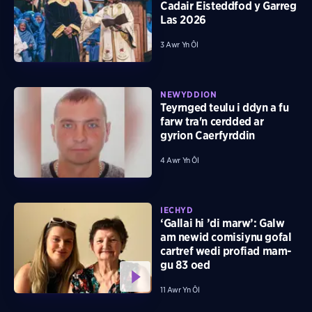
Cadair Eisteddfod y Garreg
Las 2026
3 Awr Yn Ôl
NEWYDDION
Teyrnged teulu i ddyn a fu
farw tra'n cerdded ar
gyrion Caerfyrddin
4 Awr Yn Ôl
IECHYD
‘Gallai hi ’di marw’: Galw
am newid comisiynu gofal
cartref wedi profiad mam-
gu 83 oed
11 Awr Yn Ôl