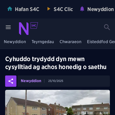
Hafan S4C
S4C Clic
Newyddion
Newyddion
Teyrngedau
Chwaraeon
Eisteddfod Ge
Cyhuddo trydydd dyn mewn
cysylltiad ag achos honedig o saethu
Newyddion
23/10/2025