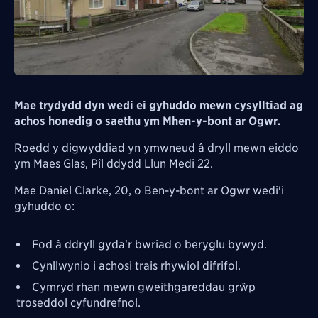
Mae trydydd dyn wedi ei gyhuddo mewn cysylltiad ag
achos honedig o saethu ym Mhen-y-bont ar Ogwr.
Roedd y digwyddiad yn ymwneud â dryll mewn eiddo
ym Maes Glas, Pîl ddydd Llun Medi 22.
Mae Daniel Clarke, 20, o Ben-y-bont ar Ogwr wedi'i
gyhuddo o:
Fod â ddryll gyda'r bwriad o beryglu bywyd.
Cynllwynio i achosi trais rhywiol difrifol.
Cymryd rhan mewn gweithgareddau grŵp
troseddol cyfundrefnol.